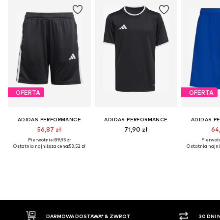
OFERTA
OFERTA
ADIDAS PERFORMANCE
ADIDAS PERFORMANCE
ADIDAS P
56,87 zł
71,90 zł
64,
Pierwotnie: 89,95 zł
Pierwotn
Ostatnia najniższa cena:
53,52 zł
Ostatnia najni
WROT
30 DNI NA ZWROT TOWARU