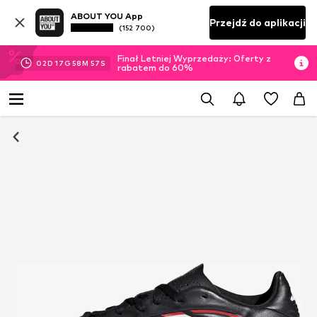
ABOUT YOU App
Przejdź do aplikacji
(152 700)
Finał Letniej Wyprzedaży: Oferty z
02
D
17
G
58
M
56
S
rabatem do 60%