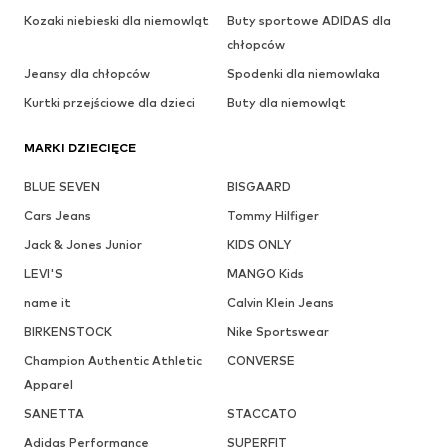
Kozaki niebieski dla niemowląt
Buty sportowe ADIDAS dla
chłopców
Jeansy dla chłopców
Spodenki dla niemowlaka
Kurtki przejściowe dla dzieci
Buty dla niemowląt
MARKI DZIECIĘCE
BLUE SEVEN
BISGAARD
Cars Jeans
Tommy Hilfiger
Jack & Jones Junior
KIDS ONLY
LEVI'S
MANGO Kids
name it
Calvin Klein Jeans
BIRKENSTOCK
Nike Sportswear
Champion Authentic Athletic
CONVERSE
Apparel
SANETTA
STACCATO
Adidas Performance
SUPERFIT