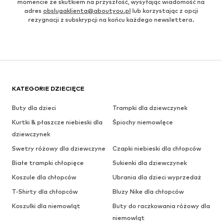
momencie ze skutkiem na przyszłość, wysyłając wiadomość na
adres
obslugaklienta@aboutyou.pl
lub korzystając z opcji
rezygnacji z subskrypcji na końcu każdego newslettera.
KATEGORIE DZIECIĘCE
Buty dla dzieci
Trampki dla dziewczynek
Kurtki & płaszcze niebieski dla
Śpiochy niemowlęce
dziewczynek
Swetry różowy dla dziewczyne
Czapki niebieski dla chłopców
Białe trampki chłopięce
Sukienki dla dziewczynek
Koszule dla chłopców
Ubrania dla dzieci wyprzedaż
T-Shirty dla chłopców
Bluzy Nike dla chłopców
Koszulki dla niemowląt
Buty do raczkowania różowy dla
niemowląt