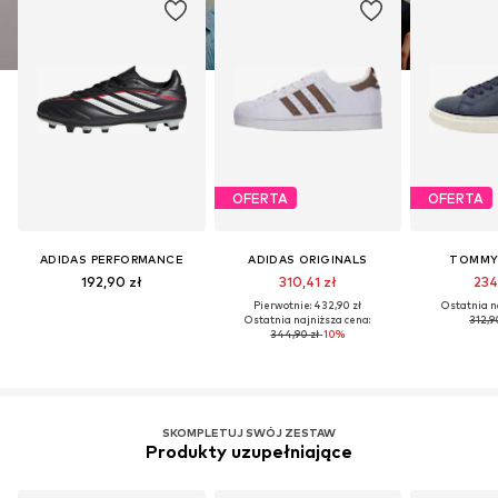
OFERTA
OFERTA
ADIDAS PERFORMANCE
ADIDAS ORIGINALS
TOMMY 
192,90 zł
310,41 zł
234
Pierwotnie: 432,90 zł
Ostatnia n
Ostatnia najniższa cena:
312,9
344,90 zł
-10%
SKOMPLETUJ SWÓJ ZESTAW
Produkty uzupełniające