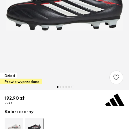
Dzieci
Prawie wyprzedane
192,90 zł
192,90 zł
z VAT
z VAT
Kolor
:
czarny