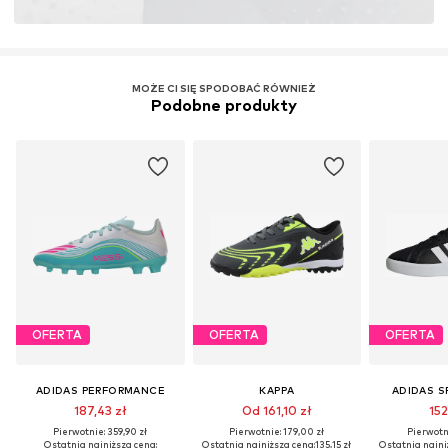
MOŻE CI SIĘ SPODOBAĆ RÓWNIEŻ
Podobne produkty
OFERTA
OFERTA
OFERTA
ADIDAS PERFORMANCE
KAPPA
ADIDAS 
187,43 zł
Od 161,10 zł
152
Pierwotnie: 359,90 zł
Pierwotnie: 179,00 zł
Pierwotni
Ostatnia najniższa cena:
Ostatnia najniższa cena:
135,15 zł
Ostatnia najni