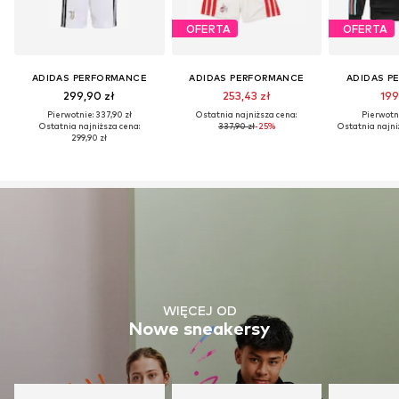
OFERTA
OFERTA
ADIDAS PERFORMANCE
ADIDAS PERFORMANCE
ADIDAS P
299,90 zł
253,43 zł
199
Pierwotnie: 337,90 zł
Ostatnia najniższa cena:
Pierwotni
Ostatnia najniższa cena:
337,90 zł
-25%
Ostatnia najni
299,90 zł
WIĘCEJ OD
Nowe sneakersy