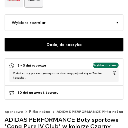
Wybierz rozmiar
Dodaj do koszyka
2 - 3 dni robocze
Szybka dostawa
Ostateczny przewidywany czas dostawy pojawi się w Twoim
koszyku.
30 dni na zwrot towaru
iny sportowe
Piłka nożna
ADIDAS PERFORMANCE Piłka nożna
ADIDAS PERFORMANCE Buty sportowe
'Copa Pure IV Club' w kolorze Czarny