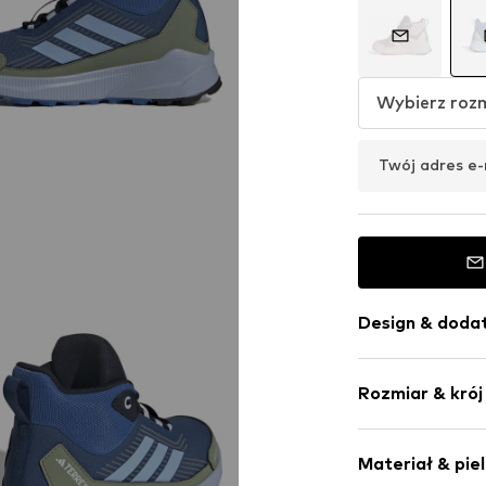
Wybierz roz
Twój adres e-
Design & dodat
Nadruk z logo
Rozmiar & krój
Zaokrąglony 
Na wysokości 
Waga: 200-3
Mix materiał
Materiał & pie
Pasek przy ko