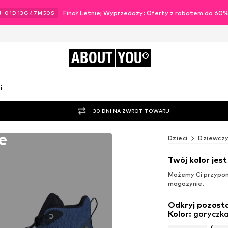
Finał Letniej Wyprzedaży: Oferty z rabatem do 60
01
D
13
G
47
M
48
S
ABOUT
YOU
i
30 DNI NA ZWROT TOWARU
e
Dzieci
Dziewczy
Twój kolor jes
Możemy Ci przypomn
magazynie.
Odkryj pozosta
Kolor
:
goryczka 