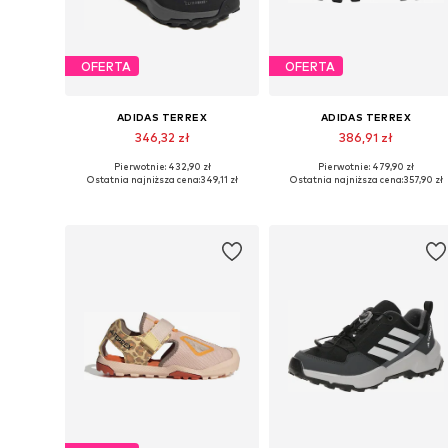
OFERTA
OFERTA
ADIDAS TERREX
ADIDAS TERREX
346,32 zł
386,91 zł
Pierwotnie: 432,90 zł
Pierwotnie: 479,90 zł
Dostępne w różnych rozmiarach
Dostępne w różnych rozmiarach
Ostatnia najniższa cena:
349,11 zł
Ostatnia najniższa cena:
357,90 zł
Dodaj do koszyka
Dodaj do koszyka