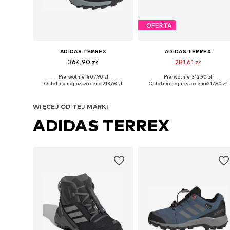
OFERTA
ADIDAS TERREX
ADIDAS TERREX
364,90 zł
281,61 zł
Pierwotnie: 407,90 zł
Pierwotnie: 312,90 zł
Dostępne w różnych rozmiarach
Dostępne w różnych rozmiarach
Ostatnia najniższa cena:
213,68 zł
Ostatnia najniższa cena:
217,90 zł
Dodaj do koszyka
Dodaj do koszyka
WIĘCEJ OD TEJ MARKI
ADIDAS TERREX