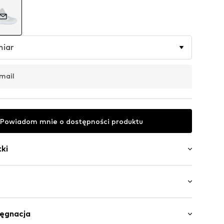
miar
mail
Powiadom mnie o dostępności produktu
ki
czubek
kostki
00 g
ów
lęgnacja
stce