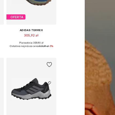
OFERTA
ADIDAS TERREX
305,92 zł
Pierwotnie: 359,90 zł
Dostępne w różnych rozmiarach
Ostatnia najniższa cena:
323,91 zł
-5%
Dodaj do koszyka