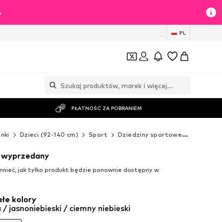
%
PL
PŁATNOŚĆ ZA POBRANIEM
nki
Dzieci (92-140 cm)
Sport
Dziedziny sportowe
Outdoor
t wyprzedany
ieć, jak tylko produkt będzie ponownie dostępny w
łe kolory
/ jasnoniebieski / ciemny niebieski