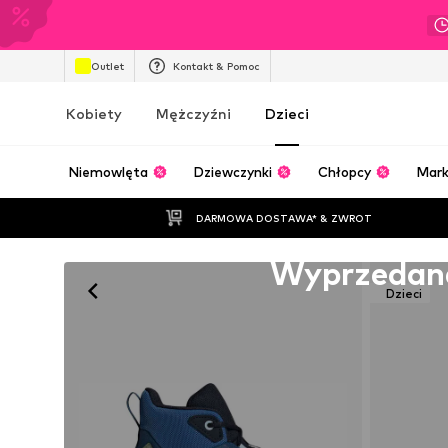
Outlet
Kontakt & Pomoc
Kobiety
Mężczyźni
Dzieci
Niemowlęta
Dziewczynki
Chłopcy
Mark
DARMOWA DOSTAWA* & ZWROT
Niestety wyprzedane
Wyprzedan
Dzieci