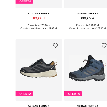
OFERTA
ADIDAS TERREX
ADIDAS TERREX
191,92 zł
299,90 zł
Pierwotnie: 239,90 zł
Pierwotnie: 337,90 zł
Dostępne rozmiary: 28, 29, 31, 32, 33, 37,5
Dostępne w różnych rozmiarach
Ostatnia najniższa cena:
121,47 zł
Ostatnia najniższa cena:
267,90 zł
Dodaj do koszyka
Dodaj do koszyka
OFERTA
OFERTA
ADIDAS TERREX
ADIDAS TERREX