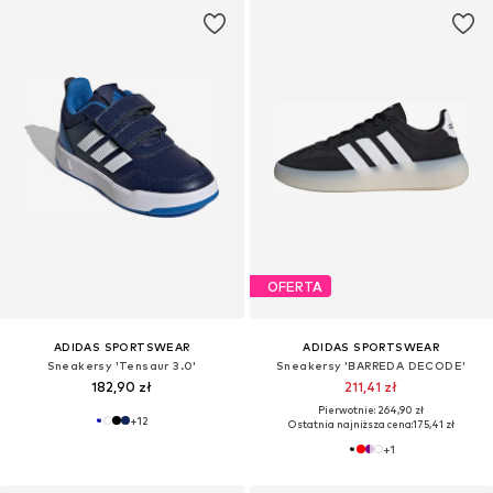
OFERTA
ADIDAS SPORTSWEAR
ADIDAS SPORTSWEAR
Sneakersy 'Tensaur 3.0'
Sneakersy 'BARREDA DECODE'
182,90 zł
211,41 zł
Pierwotnie: 264,90 zł
+
12
Ostatnia najniższa cena:
175,41 zł
+
1