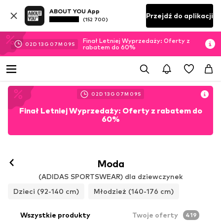
ABOUT YOU App
Przejdź do aplikacji
(152 700)
Finał Letniej Wyprzedaży: Oferty z
02
D
13
G
07
M
07
S
rabatem do 60%
02
D
13
G
07
M
07
S
Finał Letniej Wyprzedaży: Oferty z rabatem do
60%
Moda
(ADIDAS SPORTSWEAR) dla dziewczynek
Dzieci (92-140 cm)
Młodzież (140-176 cm)
Wszystkie produkty
Twoje oferty
419