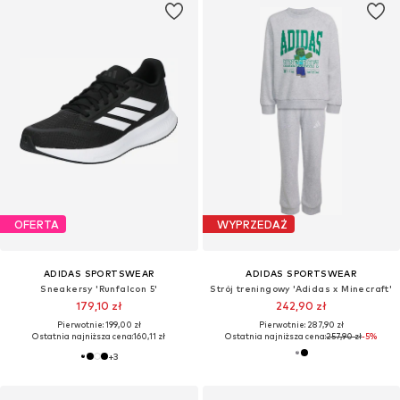
OFERTA
WYPRZEDAŻ
ADIDAS SPORTSWEAR
ADIDAS SPORTSWEAR
Sneakersy 'Runfalcon 5'
Strój treningowy 'Adidas x Minecraft'
179,10 zł
242,90 zł
Pierwotnie: 199,00 zł
Pierwotnie: 287,90 zł
Ostatnia najniższa cena:
160,11 zł
Ostatnia najniższa cena:
257,90 zł
-5%
+
3