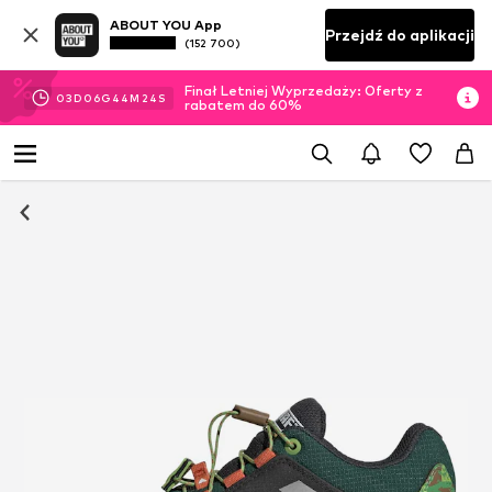
ABOUT YOU App
Przejdź do aplikacji
(152 700)
Finał Letniej Wyprzedaży: Oferty z
03
D
06
G
44
M
24
S
rabatem do 60%