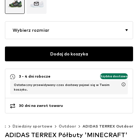
Wybierz rozmiar
Dodaj do koszyka
3 - 4 dni robocze
Szybka dostawa
Ostateczny przewidywany czas dostawy pojawi się w Twoim
koszyku.
30 dni na zwrot towaru
ort
Dziedziny sportowe
Outdoor
ADIDAS TERREX Outdoor
ADIDAS TERREX Półbuty 'MINECRAFT'