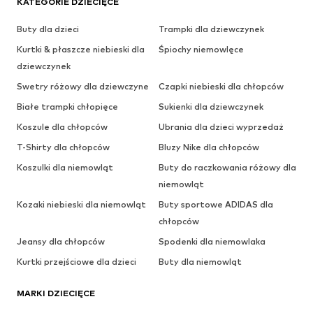
KATEGORIE DZIECIĘCE
Buty dla dzieci
Trampki dla dziewczynek
Kurtki & płaszcze niebieski dla
Śpiochy niemowlęce
dziewczynek
Swetry różowy dla dziewczyne
Czapki niebieski dla chłopców
Białe trampki chłopięce
Sukienki dla dziewczynek
Koszule dla chłopców
Ubrania dla dzieci wyprzedaż
T-Shirty dla chłopców
Bluzy Nike dla chłopców
Koszulki dla niemowląt
Buty do raczkowania różowy dla
niemowląt
Kozaki niebieski dla niemowląt
Buty sportowe ADIDAS dla
chłopców
Jeansy dla chłopców
Spodenki dla niemowlaka
Kurtki przejściowe dla dzieci
Buty dla niemowląt
MARKI DZIECIĘCE