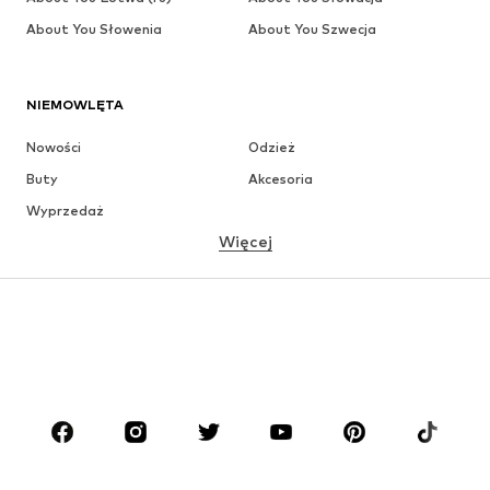
About You Słowenia
About You Szwecja
NIEMOWLĘTA
Nowości
Odzież
Buty
Akcesoria
Wyprzedaż
Więcej
DZIEWCZYNKI
Dzieci (92-140 cm)
Młodzież (140-176 cm)
CHŁOPCY
Dzieci (92-140 cm)
Młodzież (140-176 cm)
MARKI
ADIDAS ORIGINALS
Nike Sportswear