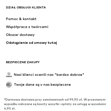
Next
ADIDAS SPORTSWEAR
DZIAŁ OBSŁUGI KLIENTA
NIKE
Jordan
Pomoc & kontakt
ADIDAS PERFORMANCE
NAME IT
Współpraca z twórcami
Obszar dostawy
Odstąpienie od umowy tutaj
BEZPIECZNE ZAKUPY
Nasi klienci ocenili nas "bardzo dobrze"
Twoje dane są u nas bezpieczne
*Darmowa dostawa przy zamówieniach od 99,90 zł. W przeciwnym
wypadku naliczane są koszty wysyłki i opłaty za usługę w wysokości
4,90 zł.