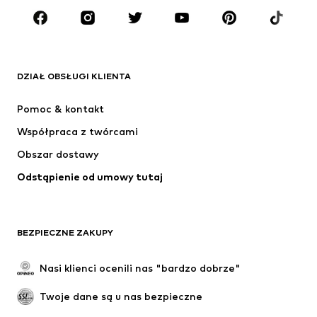
MARKI
ADIDAS ORIGINALS
Nike Sportswear
Next
ADIDAS SPORTSWEAR
DZIAŁ OBSŁUGI KLIENTA
NIKE
ADIDAS PERFORMANCE
Pomoc & kontakt
SUPERFIT
NAME IT
Współpraca z twórcami
Obszar dostawy
Odstąpienie od umowy tutaj
BEZPIECZNE ZAKUPY
Nasi klienci ocenili nas "bardzo dobrze"
Twoje dane są u nas bezpieczne