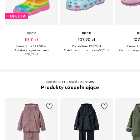
OFERTA
BECK
BECK
B
115,11 zł
107,90 zł
107
Pierwotnie: 144,90 zł
Pierwotnie: 129,90 zł
Pierwotni
Ostatnia najniższa cena:
Ostatnia najniższa cena:
97,11 zł
Ostatnia najn
108,72 zł
SKOMPLETUJ SWÓJ ZESTAW
Produkty uzupełniające