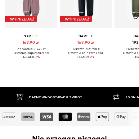
WYPRZEDAŻ
WYPRZEDAŻ
NAME IT
NAME IT
NA
169,90 zł
169,90 zł
192
Pierwotnie: 217,90 zł
Pierwotnie: 217,90 zł
Pierwotni
Ostatnia najniższa cena:
Ostatnia najniższa cena:
Ostatnia n
173,61 zł
-2%
173,61 zł
-2%
182
WA* & ZWROT
30 DNI NA ZWROT TOWARU
Nie przegap niczego!