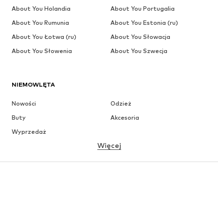
About You Holandia
About You Portugalia
About You Rumunia
About You Estonia (ru)
About You Łotwa (ru)
About You Słowacja
About You Słowenia
About You Szwecja
NIEMOWLĘTA
Nowości
Odzież
Buty
Akcesoria
Wyprzedaż
Więcej
DZIEWCZYNKI
Dzieci (92-140 cm)
Młodzież (140-176 cm)
CHŁOPCY
Dzieci (92-140 cm)
Młodzież (140-176 cm)