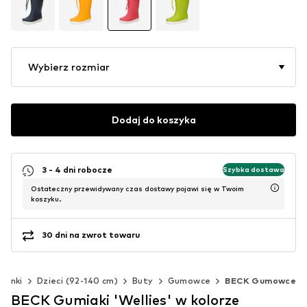
Wybierz rozmiar
Dodaj do koszyka
3 - 4 dni robocze
Szybka dostawa
Ostateczny przewidywany czas dostawy pojawi się w Twoim
koszyku.
30 dni na zwrot towaru
zynki
Dzieci (92-140 cm)
Buty
Gumowce
BECK Gumowce
BECK Gumiaki 'Wellies' w kolorze