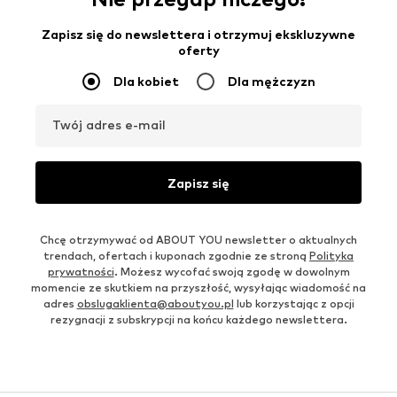
Zapisz się do newslettera i otrzymuj ekskluzywne
oferty
Dla kobiet
Dla mężczyzn
Twój adres e-mail
Zapisz się
Chcę otrzymywać od ABOUT YOU newsletter o aktualnych
trendach, ofertach i kuponach zgodnie ze stroną
Polityka
prywatności
. Możesz wycofać swoją zgodę w dowolnym
momencie ze skutkiem na przyszłość, wysyłając wiadomość na
adres
obslugaklienta@aboutyou.pl
lub korzystając z opcji
rezygnacji z subskrypcji na końcu każdego newslettera.