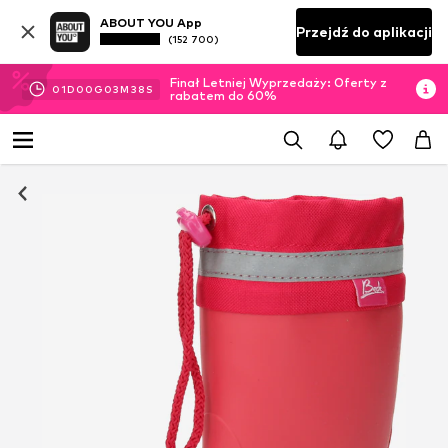
ABOUT YOU App
Przejdź do aplikacji
(152 700)
Finał Letniej Wyprzedaży: Oferty z
01
D
00
G
03
M
38
S
rabatem do 60%