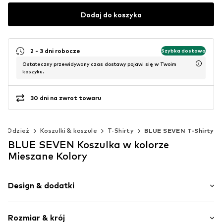
Dodaj do koszyka
2 - 3 dni robocze
Szybka dostawa
Ostateczny przewidywany czas dostawy pojawi się w Twoim
koszyku.
30 dni na zwrot towaru
Odzież
Koszulki & koszule
T-Shirty
BLUE SEVEN T-Shirty
BLUE SEVEN Koszulka w kolorze
Mieszane Kolory
Design & dodatki
Nadruk
Rozmiar & krój
Dżersej