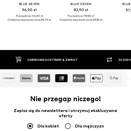
BLUE SEVEN
BLUE SEVEN
BLUE
96,90 zł
82,90 zł
61,
Pierwotnie: 114,90 zł
Pierwotnie: 119,90 zł
Ostatnia najniższa cena:
38,76 zł
Ostatnia najniższa cena:
39,96 zł
DARMOWA DOSTAWA* & ZWROT
30 DNI
Nie przegap niczego!
Zapisz się do newslettera i otrzymuj ekskluzywne
oferty
Dla kobiet
Dla mężczyzn