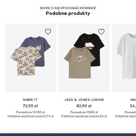
MOŻE CI SIĘ SPODOBAĆ RÓWNIEŻ
Podobne produkty
NAME IT
JACK & JONES JUNIOR
NA
72,90 zł
82,90 zł
54,
Pierwotnie: 107,90 zł
Pierwotnie: 119,90 zł
Pierwotn
Ostatnia najniższa cena:
43,74 zł
Ostatnia najniższa cena:
42,54 zł
Ostatnia najni