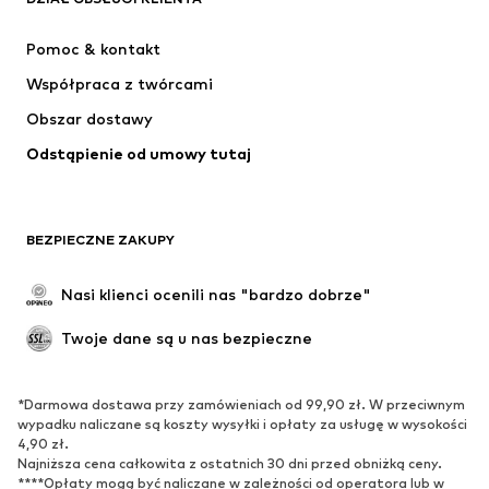
NIKE
Jordan
Pomoc & kontakt
ADIDAS PERFORMANCE
SUPERFIT
Współpraca z twórcami
Obszar dostawy
Odstąpienie od umowy tutaj
BEZPIECZNE ZAKUPY
Nasi klienci ocenili nas "bardzo dobrze"
Twoje dane są u nas bezpieczne
*Darmowa dostawa przy zamówieniach od 99,90 zł. W przeciwnym
wypadku naliczane są koszty wysyłki i opłaty za usługę w wysokości
4,90 zł.
Najniższa cena całkowita z ostatnich 30 dni przed obniżką ceny.
****Opłaty mogą być naliczane w zależności od operatora lub w