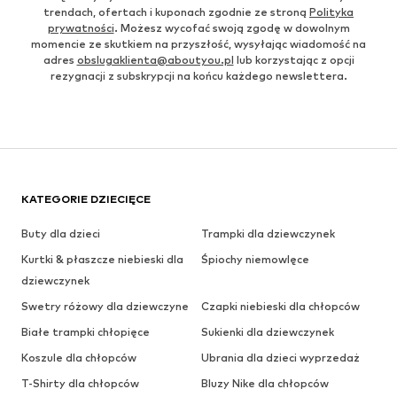
trendach, ofertach i kuponach zgodnie ze stroną
Polityka
prywatności
. Możesz wycofać swoją zgodę w dowolnym
momencie ze skutkiem na przyszłość, wysyłając wiadomość na
adres
obslugaklienta@aboutyou.pl
lub korzystając z opcji
rezygnacji z subskrypcji na końcu każdego newslettera.
KATEGORIE DZIECIĘCE
Buty dla dzieci
Trampki dla dziewczynek
Kurtki & płaszcze niebieski dla
Śpiochy niemowlęce
dziewczynek
Swetry różowy dla dziewczyne
Czapki niebieski dla chłopców
Białe trampki chłopięce
Sukienki dla dziewczynek
Koszule dla chłopców
Ubrania dla dzieci wyprzedaż
T-Shirty dla chłopców
Bluzy Nike dla chłopców