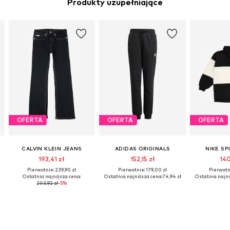
Produkty uzupełniające
OFERTA
OFERTA
OFERTA
CALVIN KLEIN JEANS
ADIDAS ORIGINALS
NIKE S
193,41 zł
152,15 zł
140
Pierwotnie: 239,90 zł
Pierwotnie: 179,00 zł
Pierwotni
Ostatnia najniższa cena:
Ostatnia najniższa cena:
74,94 zł
Ostatnia najni
203,92 zł
-5%