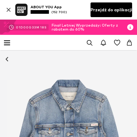
ABOUT YOU App
Przejdź do aplikacji
(152 700)
Finał Letniej Wyprzedaży: Oferty z
01
D
00
G
33
M
18
S
rabatem do 60%