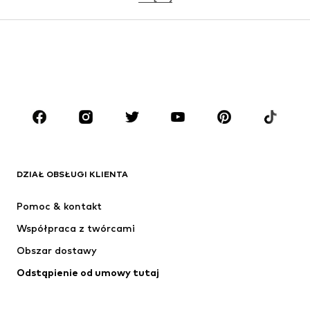
DZIEWCZYNKI
Dzieci (92-140 cm)
Młodzież (140-176 cm)
CHŁOPCY
Dzieci (92-140 cm)
Młodzież (140-176 cm)
MARKI
ADIDAS ORIGINALS
Nike Sportswear
Next
ADIDAS SPORTSWEAR
DZIAŁ OBSŁUGI KLIENTA
NIKE
ADIDAS PERFORMANCE
Pomoc & kontakt
SUPERFIT
NAME IT
Współpraca z twórcami
Obszar dostawy
Odstąpienie od umowy tutaj