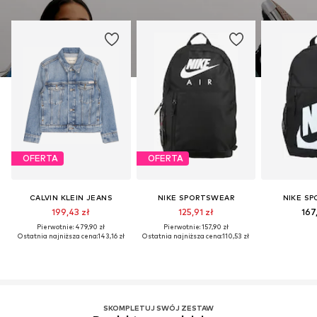
OFERTA
OFERTA
CALVIN KLEIN JEANS
NIKE SPORTSWEAR
NIKE S
199,43 zł
125,91 zł
167
Pierwotnie: 479,90 zł
Pierwotnie: 157,90 zł
Ostatnia najniższa cena:
143,16 zł
Ostatnia najniższa cena:
110,53 zł
SKOMPLETUJ SWÓJ ZESTAW