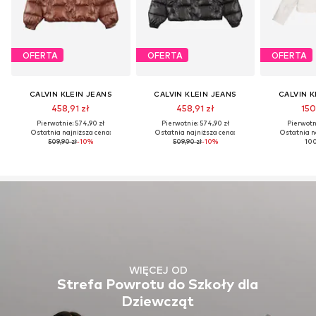
OFERTA
OFERTA
OFERTA
CALVIN KLEIN JEANS
CALVIN KLEIN JEANS
CALVIN K
458,91 zł
458,91 zł
150
Pierwotnie: 574,90 zł
Pierwotnie: 574,90 zł
Pierwotni
Ostatnia najniższa cena:
Ostatnia najniższa cena:
Ostatnia n
509,90 zł
-10%
509,90 zł
-10%
100
WIĘCEJ OD
Strefa Powrotu do Szkoły dla
Dziewcząt