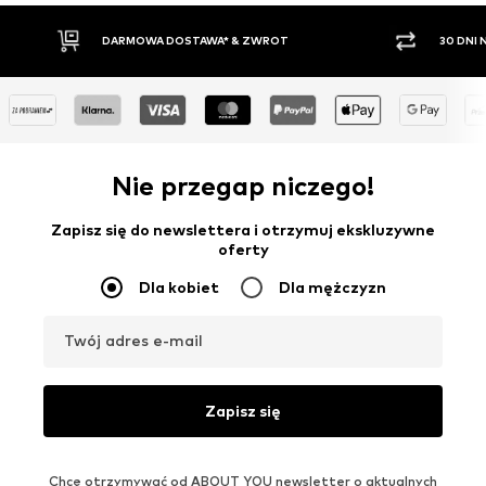
OSTAWA* & ZWROT
30 DNI NA ZWROT TOWARU
Nie przegap niczego!
Zapisz się do newslettera i otrzymuj ekskluzywne
oferty
Dla kobiet
Dla mężczyzn
Twój adres e-mail
Zapisz się
Chcę otrzymywać od ABOUT YOU newsletter o aktualnych