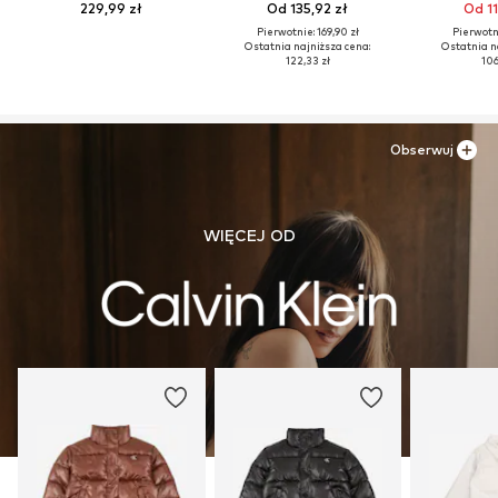
229,99 zł
Od 135,92 zł
Od 11
Pierwotnie: 169,90 zł
Pierwotni
Ostatnia najniższa cena:
Ostatnia n
122,33 zł
106
Obserwuj
WIĘCEJ OD