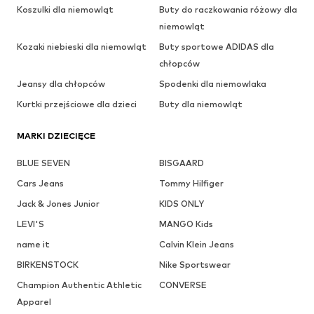
Koszulki dla niemowląt
Buty do raczkowania różowy dla
niemowląt
Kozaki niebieski dla niemowląt
Buty sportowe ADIDAS dla
chłopców
Jeansy dla chłopców
Spodenki dla niemowlaka
Kurtki przejściowe dla dzieci
Buty dla niemowląt
MARKI DZIECIĘCE
BLUE SEVEN
BISGAARD
Cars Jeans
Tommy Hilfiger
Jack & Jones Junior
KIDS ONLY
LEVI'S
MANGO Kids
name it
Calvin Klein Jeans
BIRKENSTOCK
Nike Sportswear
Champion Authentic Athletic
CONVERSE
Apparel