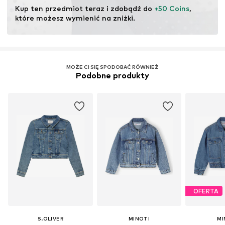
ekosystemów poprzez rolnictwo ekologiczne poprzez
Kup ten przedmiot teraz i zdobądź do 
+50 Coins
, 
rezygnację z modyfikacji genetycznych oraz ograniczenie
które możesz wymienić na zniżki.
zużycia wody i nawozów chemicznych.
Więcej
MOŻE CI SIĘ SPODOBAĆ RÓWNIEŻ
Podobne produkty
OFERTA
S.OLIVER
MINOTI
MI