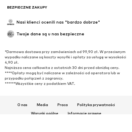
BEZPIECZNE ZAKUPY
Nasi klienci ocenili nas "bardzo dobrze"
Twoje dane są u nas bezpieczne
*Darmowa dostawa przy zamówieniach od 99,90 zł. W przeciwnym
wypadku naliczane są koszty wysyłki i opłaty za usługę w wysokości
4,90 zł.
Najniższa cena całkowita z ostatnich 30 dni przed obniżką ceny.
****Opłaty mogą być naliczane w zależności od operatora lub w
przypadku połączeń z zagranicy.
******Wszystkie ceny z podatkiem VAT.
O nas
Media
Praca
Polityka prywatności
Warunki ogólne
Informacje prawne
Ułatwienia dostępu
Bezpieczeństwo produktu
© 2026 ABOUT YOU SE & Co. KG