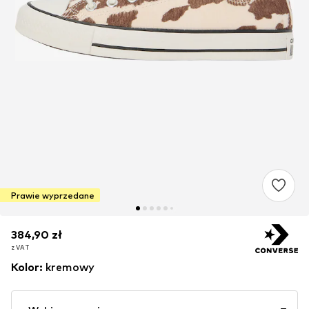
Prawie wyprzedane
384,90 zł
384,90 zł
z VAT
z VAT
Kolor
:
kremowy