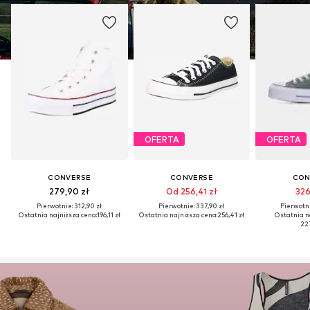
OFERTA
OFERTA
CONVERSE
CONVERSE
CON
279,90 zł
Od 256,41 zł
326
Pierwotnie: 312,90 zł
Pierwotnie: 337,90 zł
Pierwotni
Ostatnia najniższa cena:
196,11 zł
Ostatnia najniższa cena:
256,41 zł
Ostatnia n
227