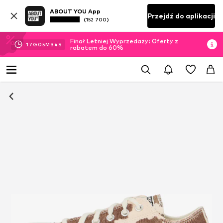
ABOUT YOU App
Przejdź do aplikacji
(152 700)
Finał Letniej Wyprzedaży: Oferty z
17
G
05
M
33
S
rabatem do 60%