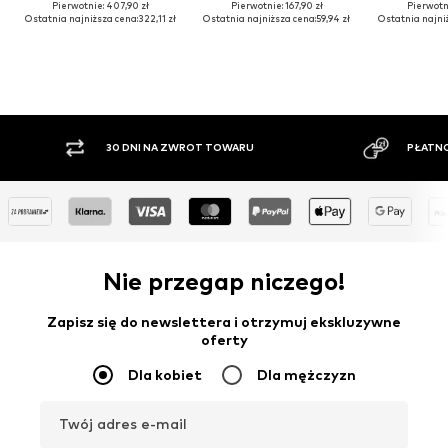
Pierwotnie: 407,90 zł
Pierwotnie: 167,90 zł
Pierwotni
Ostatnia najniższa cena:
322,11 zł
Ostatnia najniższa cena:
59,94 zł
Ostatnia najni
30 DNI NA ZWROT TOWARU
PŁATNO
Nie przegap niczego!
Zapisz się do newslettera i otrzymuj ekskluzywne
oferty
Dla kobiet
Dla mężczyzn
Twój adres e-mail