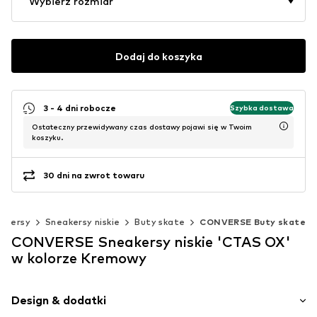
Wybierz rozmiar
Dodaj do koszyka
3 - 4 dni robocze
Szybka dostawa
Ostateczny przewidywany czas dostawy pojawi się w Twoim
koszyku.
30 dni na zwrot towaru
eakersy
Sneakersy niskie
Buty skate
CONVERSE Buty skate
CONVERSE Sneakersy niskie 'CTAS OX'
w kolorze Kremowy
Design & dodatki