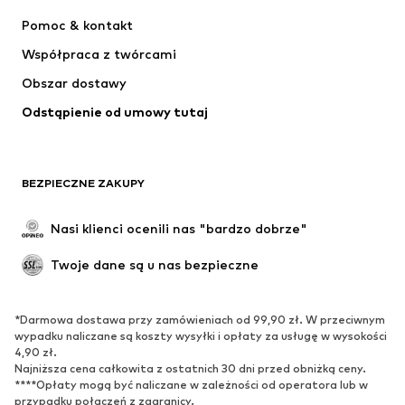
Sukienki
Jeansy
Pomoc & kontakt
Koszulki & topy
Spodnie
Współpraca z twórcami
Kurtki
Swetry & dzianina
Obszar dostawy
Bielizna
Bluzki & koszule
Odstąpienie od umowy tutaj
Płaszcze
Spódnice
Moda plażowa
Bluzy
Marynarki
Kombinezony
BEZPIECZNE ZAKUPY
Plus size
Moda ciążowa
Specjalne okazje
Ekskluzywne
Nasi klienci ocenili nas "bardzo dobrze"
Recykling
Twoje dane są u nas bezpieczne
BUTY
*Darmowa dostawa przy zamówieniach od 99,90 zł. W przeciwnym
Nowości
Na czasie
wypadku naliczane są koszty wysyłki i opłaty za usługę w wysokości
Trampki & sneakersy
Botki
4,90 zł.
Najniższa cena całkowita z ostatnich 30 dni przed obniżką ceny.
Czółenka & buty na obcasie
Kozaki
****Opłaty mogą być naliczane w zależności od operatora lub w
przypadku połączeń z zagranicy.
Sandały
Półbuty