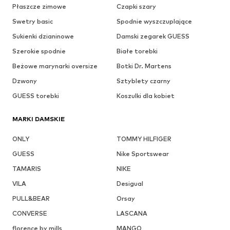
Płaszcze zimowe
Czapki szary
Swetry basic
Spodnie wyszczuplające
Sukienki dzianinowe
Damski zegarek GUESS
Szerokie spodnie
Białe torebki
Beżowe marynarki oversize
Botki Dr. Martens
Dzwony
Sztyblety czarny
GUESS torebki
Koszulki dla kobiet
MARKI DAMSKIE
ONLY
TOMMY HILFIGER
GUESS
Nike Sportswear
TAMARIS
NIKE
VILA
Desigual
PULL&BEAR
Orsay
CONVERSE
LASCANA
florence by mills
MANGO