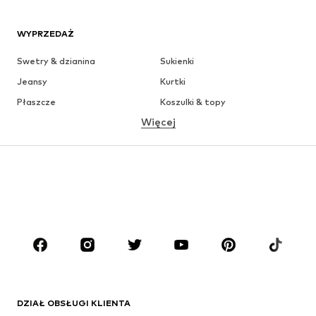
WYPRZEDAŻ
Swetry & dzianina
Sukienki
Jeansy
Kurtki
Płaszcze
Koszulki & topy
Więcej
Spodnie
Bielizna
Spódnice
Bluzki & koszule
Bluzy
Marynarki
Moda plażowa
Kombinezony
Plus size
Moda ciążowa
Buty
Sport
Akcesoria
Premium
ODZIEŻ
DZIAŁ OBSŁUGI KLIENTA
Nowości
Na czasie