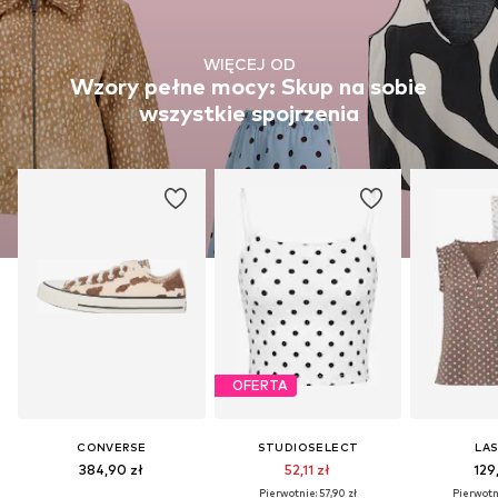
WIĘCEJ OD
Wzory pełne mocy: Skup na sobie
wszystkie spojrzenia
OFERTA
CONVERSE
STUDIOSELECT
LA
384,90 zł
52,11 zł
129
Pierwotnie: 57,90 zł
Pierwotni