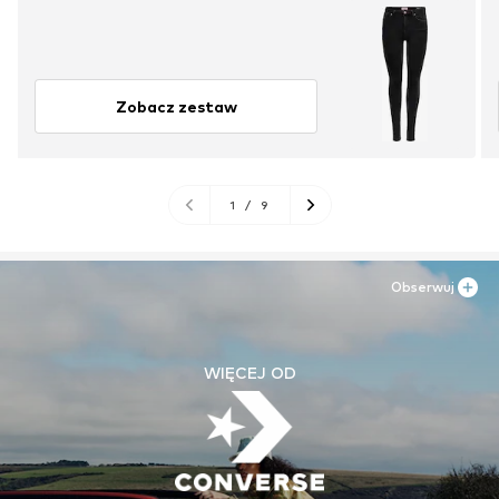
Zobacz zestaw
1
/
9
Obserwuj
WIĘCEJ OD