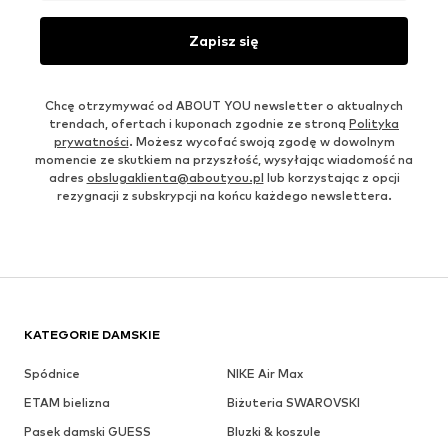
Zapisz się
Chcę otrzymywać od ABOUT YOU newsletter o aktualnych
trendach, ofertach i kuponach zgodnie ze stroną
Polityka
prywatności
. Możesz wycofać swoją zgodę w dowolnym
momencie ze skutkiem na przyszłość, wysyłając wiadomość na
adres
obslugaklienta@aboutyou.pl
lub korzystając z opcji
rezygnacji z subskrypcji na końcu każdego newslettera.
KATEGORIE DAMSKIE
Spódnice
NIKE Air Max
ETAM bielizna
Biżuteria SWAROVSKI
Pasek damski GUESS
Bluzki & koszule