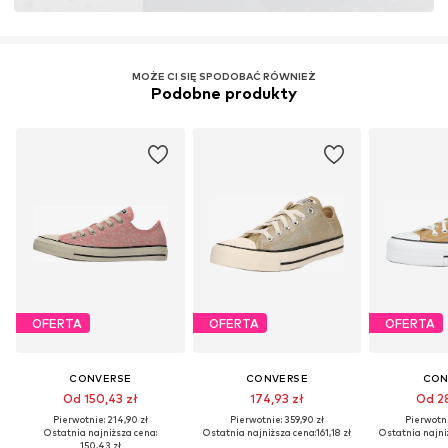
MOŻE CI SIĘ SPODOBAĆ RÓWNIEŻ
Podobne produkty
OFERTA
OFERTA
OFERTA
CONVERSE
CONVERSE
CON
Od 150,43 zł
174,93 zł
Od 28
Pierwotnie: 214,90 zł
Pierwotnie: 359,90 zł
Pierwotni
Ostatnia najniższa cena:
Ostatnia najniższa cena:
161,18 zł
Ostatnia najni
150,43 zł