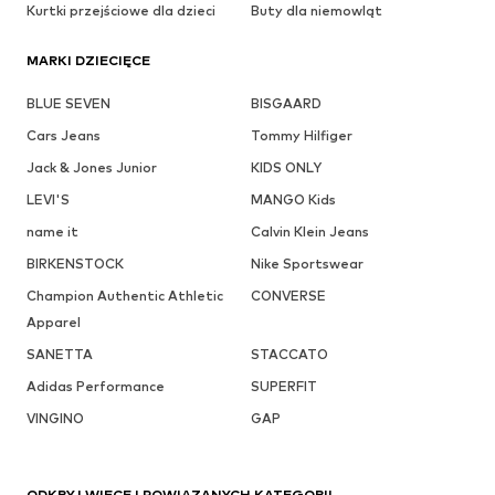
Kurtki przejściowe dla dzieci
Buty dla niemowląt
MARKI DZIECIĘCE
BLUE SEVEN
BISGAARD
Cars Jeans
Tommy Hilfiger
Jack & Jones Junior
KIDS ONLY
LEVI'S
MANGO Kids
name it
Calvin Klein Jeans
BIRKENSTOCK
Nike Sportswear
Champion Authentic Athletic
CONVERSE
Apparel
SANETTA
STACCATO
Adidas Performance
SUPERFIT
VINGINO
GAP
ODKRYJ WIĘCEJ POWIĄZANYCH KATEGORII