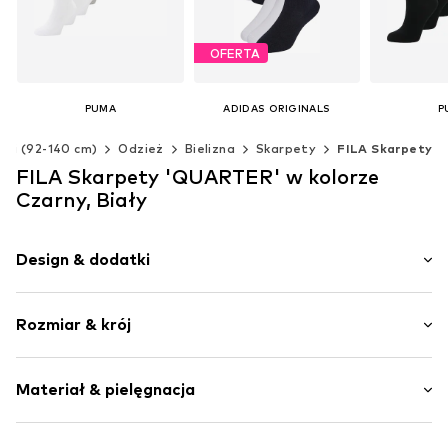
OFERTA
PUMA
ADIDAS ORIGINALS
P
193,95 zł
76,72 zł
166
eci (92-140 cm)
Odzież
Bielizna
Skarpety
FILA Skarpety
Ostatnia najniższa cena:
95,90 zł
Dostępne rozmiary: 27-30, 31-34, 35-38
+
3
FILA Skarpety 'QUARTER' w kolorze
Dostępne w różnych rozmiarach
Dodaj do koszyka
Dodaj d
Czarny, Biały
Dodaj do koszyka
Design & dodatki
Nadruk z logo
Rozmiar & krój
Dżersej
Elastyczne zakończenie/szew
Opakowanie: Dziewięciopak
Ściągacz
Materiał & pielęgnacja
Miękki w dotyku
Nadruk z nazwą marki