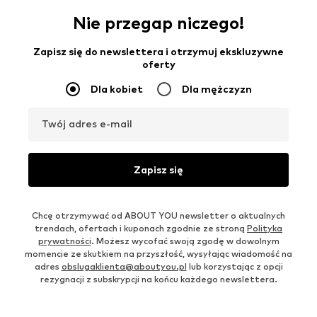
Nie przegap niczego!
Zapisz się do newslettera i otrzymuj ekskluzywne
oferty
Dla kobiet
Dla mężczyzn
Twój adres e-mail
Zapisz się
Chcę otrzymywać od ABOUT YOU newsletter o aktualnych
trendach, ofertach i kuponach zgodnie ze stroną
Polityka
prywatności
. Możesz wycofać swoją zgodę w dowolnym
momencie ze skutkiem na przyszłość, wysyłając wiadomość na
adres
obslugaklienta@aboutyou.pl
lub korzystając z opcji
rezygnacji z subskrypcji na końcu każdego newslettera.