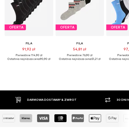
OFERTA
OFERTA
OFERTA
FILA
FILA
F
91,92 zł
54,81 zł
97,
Pierwotnie: 114,90 zł
Pierwotnie: 76,90 zł
Pierwotni
Ostatnia najniższa cena:
90,90 zł
Ostatnia najniższa cena:
51,21 zł
Ostatnia najni
DARMOWA DOSTAWA* & ZWROT
30 DNI