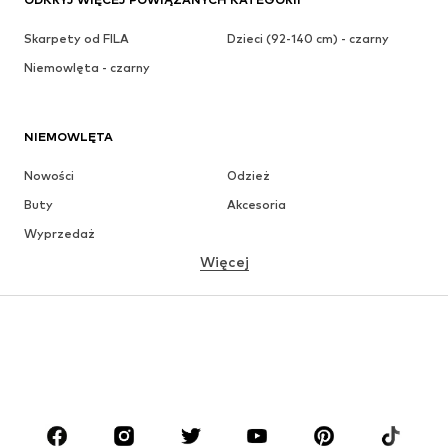
Skarpety od FILA
Dzieci (92-140 cm) - czarny
Niemowlęta - czarny
NIEMOWLĘTA
Nowości
Odzież
Buty
Akcesoria
Wyprzedaż
Więcej
DZIEWCZYNKI
Dzieci (92-140 cm)
Młodzież (140-176 cm)
CHŁOPCY
Dzieci (92-140 cm)
Młodzież (140-176 cm)
MARKI