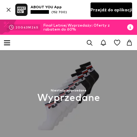
ABOUT YOU App
Przejdź do aplikacji
(152 700)
Finał Letniej Wyprzedaży: Oferty z
20
G
43
M
24
S
rabatem do 60%
Niestety wyprzedane
Wyprzedane