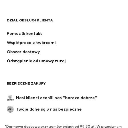
ADIDAS ORIGINALS
Nike Sportswear
Next
ADIDAS SPORTSWEAR
DZIAŁ OBSŁUGI KLIENTA
NIKE
ADIDAS PERFORMANCE
Pomoc & kontakt
SUPERFIT
NAME IT
Współpraca z twórcami
Obszar dostawy
Odstąpienie od umowy tutaj
BEZPIECZNE ZAKUPY
Nasi klienci ocenili nas "bardzo dobrze"
Twoje dane są u nas bezpieczne
*Darmowa dostawa przy zamówieniach od 99,90 zł. W przeciwnym