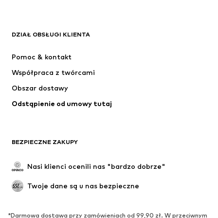
ADIDAS ORIGINALS
Nike Sportswear
Next
ADIDAS SPORTSWEAR
DZIAŁ OBSŁUGI KLIENTA
NIKE
ADIDAS PERFORMANCE
Pomoc & kontakt
SUPERFIT
NAME IT
Współpraca z twórcami
Obszar dostawy
Odstąpienie od umowy tutaj
BEZPIECZNE ZAKUPY
Nasi klienci ocenili nas "bardzo dobrze"
Twoje dane są u nas bezpieczne
*Darmowa dostawa przy zamówieniach od 99,90 zł. W przeciwnym