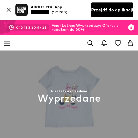
ABOUT YOU App
Przejdź do aplikacji
(152 700)
Finał Letniej Wyprzedaży: Oferty z
01
D
13
G
40
M
42
S
rabatem do 60%
Niestety wyprzedane
Wyprzedane