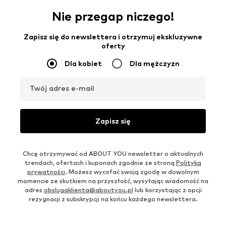
Nie przegap niczego!
Zapisz się do newslettera i otrzymuj ekskluzywne
oferty
Dla kobiet
Dla mężczyzn
Twój adres e-mail
Zapisz się
Chcę otrzymywać od ABOUT YOU newsletter o aktualnych
trendach, ofertach i kuponach zgodnie ze stroną
Polityka
prywatności
. Możesz wycofać swoją zgodę w dowolnym
momencie ze skutkiem na przyszłość, wysyłając wiadomość na
adres
obslugaklienta@aboutyou.pl
lub korzystając z opcji
rezygnacji z subskrypcji na końcu każdego newslettera.