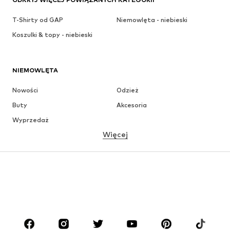
T-Shirty od GAP
Niemowlęta - niebieski
Koszulki & topy - niebieski
NIEMOWLĘTA
Nowości
Odzież
Buty
Akcesoria
Wyprzedaż
Więcej
DZIEWCZYNKI
Dzieci (92-140 cm)
Młodzież (140-176 cm)
CHŁOPCY
Dzieci (92-140 cm)
Młodzież (140-176 cm)
MARKI