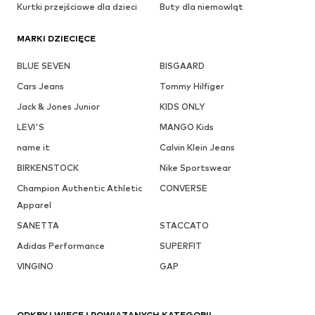
Kurtki przejściowe dla dzieci
Buty dla niemowląt
MARKI DZIECIĘCE
BLUE SEVEN
BISGAARD
Cars Jeans
Tommy Hilfiger
Jack & Jones Junior
KIDS ONLY
LEVI'S
MANGO Kids
name it
Calvin Klein Jeans
BIRKENSTOCK
Nike Sportswear
Champion Authentic Athletic
CONVERSE
Apparel
SANETTA
STACCATO
Adidas Performance
SUPERFIT
VINGINO
GAP
ODKRYJ WIĘCEJ POWIĄZANYCH KATEGORII