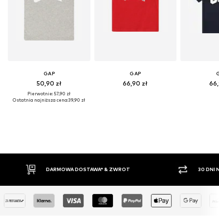
GAP
GAP
50,90 zł
66,90 zł
66,
Pierwotnie: 57,90 zł
Ostatnia najniższa cena:
39,90 zł
DARMOWA DOSTAWA* & ZWROT
30 DNI