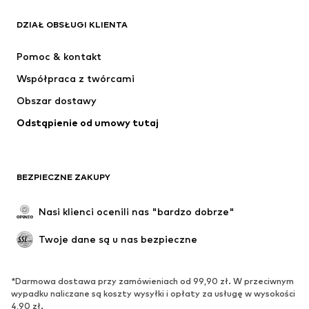
ADIDAS ORIGINALS
Nike Sportswear
Next
ADIDAS SPORTSWEAR
DZIAŁ OBSŁUGI KLIENTA
NIKE
ADIDAS PERFORMANCE
Pomoc & kontakt
SUPERFIT
NAME IT
Współpraca z twórcami
Obszar dostawy
Odstąpienie od umowy tutaj
BEZPIECZNE ZAKUPY
Nasi klienci ocenili nas "bardzo dobrze"
Twoje dane są u nas bezpieczne
*Darmowa dostawa przy zamówieniach od 99,90 zł. W przeciwnym
wypadku naliczane są koszty wysyłki i opłaty za usługę w wysokości
4,90 zł.