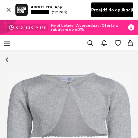
ABOUT YOU App
Przejdź do aplikacji
(152 700)
Finał Letniej Wyprzedaży: Oferty z
01
D
15
G
01
M
17
S
rabatem do 60%