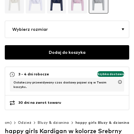
Wybierz rozmiar
Dodaj do koszyka
3 - 4 dni robocze
Szybka dostawa
Ostateczny przewidywany czas dostawy pojawi się w Twoim
koszyku.
30 dni na zwrot towaru
40 cm)
Odzież
Bluzy & dzianina
happy girls Bluzy & dzianina
happy girls Kardigan w kolorze Srebrny