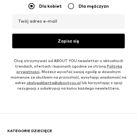
Dla kobiet
Dla mężczyzn
Twój adres e-mail
Zapisz się
Chcę otrzymywać od ABOUT YOU newsletter o aktualnych
trendach, ofertach i kuponach zgodnie ze stroną
Polityka
prywatności
. Możesz wycofać swoją zgodę w dowolnym
momencie ze skutkiem na przyszłość, wysyłając wiadomość na
adres
obslugaklienta@aboutyou.pl
lub korzystając z opcji
rezygnacji z subskrypcji na końcu każdego newslettera.
KATEGORIE DZIECIĘCE