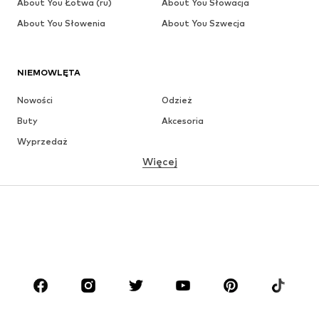
About You Łotwa (ru)
About You Słowacja
About You Słowenia
About You Szwecja
NIEMOWLĘTA
Nowości
Odzież
Buty
Akcesoria
Wyprzedaż
Więcej
DZIEWCZYNKI
Dzieci (92-140 cm)
Młodzież (140-176 cm)
CHŁOPCY
Dzieci (92-140 cm)
Młodzież (140-176 cm)
MARKI