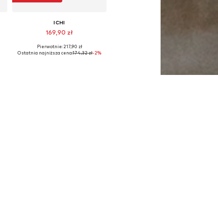
ICHI
169,90 zł
Pierwotnie: 217,90 zł
4, 36, 38, 40, 44
Dostępne rozmiary: 34, 36, 38, 40, 42, 44
Ostatnia najniższa cena:
174,32 zł
-2%
Dodaj do koszyka
ICHI