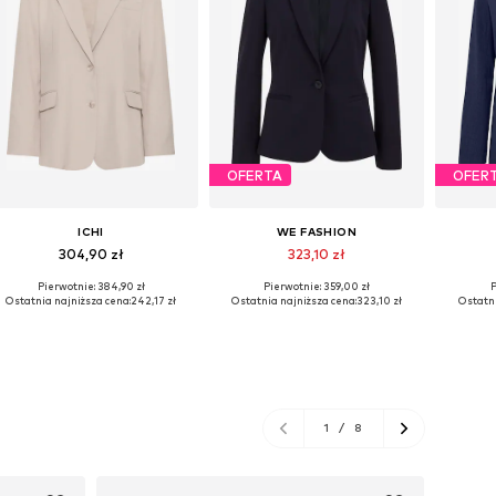
OFERTA
OFER
ICHI
WE FASHION
304,90 zł
323,10 zł
Pierwotnie: 384,90 zł
Pierwotnie: 359,00 zł
P
Dostępne rozmiary: 34, 36, 38, 40, 42, 44
Dostępne rozmiary: 36, 38, 40, 42, 44, 46
Dostępn
Ostatnia najniższa cena:
242,17 zł
Ostatnia najniższa cena:
323,10 zł
Ostatni
Dodaj do koszyka
Dodaj do koszyka
Do
1
/
8