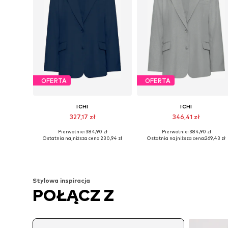
OFERTA
OFERTA
ICHI
ICHI
327,17 zł
346,41 zł
Pierwotnie: 384,90 zł
Pierwotnie: 384,90 zł
Dostępne rozmiary: 34, 36, 38, 40, 42, 44
Dostępne rozmiary: 34,
Ostatnia najniższa cena:
230,94 zł
Ostatnia najniższa cena:
269,43 zł
Dodaj do koszyka
Dodaj do koszyka
Stylowa inspiracja
POŁĄCZ Z