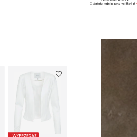
Dostępne rozmiary: 1
Dostępne rozmiary: XS, S, M, L, X
Ostatnia najniższa cena:
119,61 zł
-
Dodaj do koszyka
Dodaj do koszyka
WYPRZEDAŻ