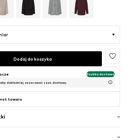
miar
Dodaj do koszyka
bocze
Szybka dostawa
 aby dokładniej oszacować czas dostawy.
wrot towaru
ki
ory
czenie