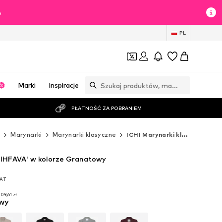
%
PL
Marki
Inspiracje
PŁATNOŚĆ ZA POBRANIEM
ż
Marynarki
Marynarki klasyczne
ICHI Marynarki klasyczne
'IHFAVA' w kolorze Granatowy
VAT
VAT
09,61 zł
wy
09,61 zł