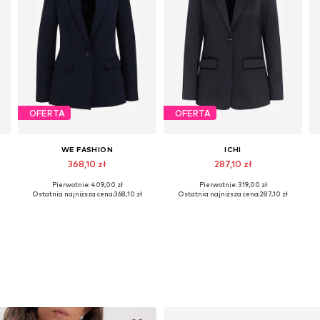
OFERTA
OFERTA
WE FASHION
ICHI
368,10 zł
287,10 zł
Pierwotnie: 409,00 zł
Pierwotnie: 319,00 zł
 36, 38, 40, 42, 44
Dostępne rozmiary: 32, 38, 40, 42, 44
Dostępne rozmiary: 34, 36, 38, 40, 42
Ostatnia najniższa cena:
368,10 zł
Ostatnia najniższa cena:
287,10 zł
Dodaj do koszyka
Dodaj do koszyka