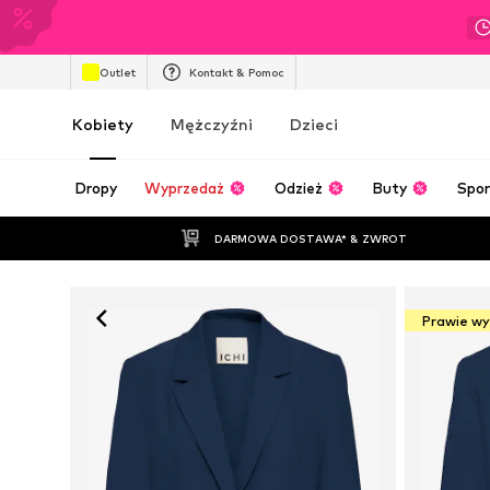
Outlet
Kontakt & Pomoc
Kobiety
Mężczyźni
Dzieci
Dropy
Wyprzedaż
Odzież
Buty
Spor
DARMOWA DOSTAWA* & ZWROT
Prawie w