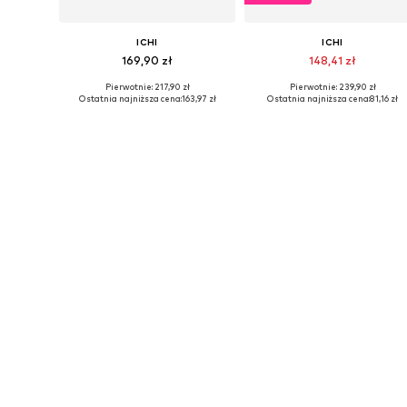
ICHI
ICHI
169,90 zł
148,41 zł
Pierwotnie: 217,90 zł
Pierwotnie: 239,90 zł
Dostępne rozmiary: 34, 36, 38, 40, 42, 44
Dostępne rozmiary: 3
Ostatnia najniższa cena:
163,97 zł
Ostatnia najniższa cena:
81,16 zł
Dodaj do koszyka
Dodaj do koszyka
WYPRZEDAŻ
ICHI
ICHI