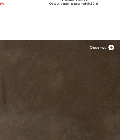
L, XXL
Dostępne rozmiary: 34, 38, 40
4%
Ostatnia najniższa cena:
148,80 zł
Dodaj do koszyka
Obserwuj