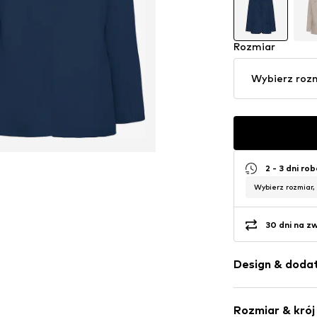
Rozmiar
Wybierz roz
2 - 3 dni ro
Wybierz rozmiar,
30 dni na z
Design & dodat
Jednolite kol
Rozmiar & krój
Proste zakoń