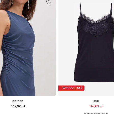
WYPRZEDAŻ
EDITED
ICHI
167,90 zł
114,90 zł
Pierwotnie: 167,90 zł