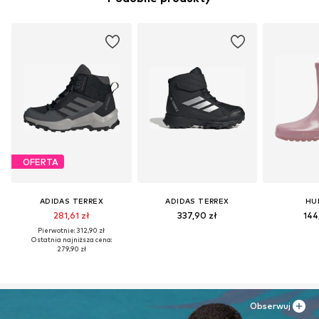
OFERTA
ADIDAS TERREX
ADIDAS TERREX
HU
281,61 zł
337,90 zł
144
Pierwotnie: 312,90 zł
Ostatnia najniższa cena:
279,90 zł
Obserwuj