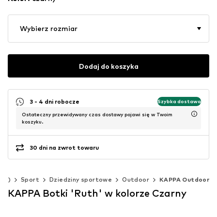
Wybierz rozmiar
Dodaj do koszyka
3 - 4 dni robocze
Szybka dostawa
Ostateczny przewidywany czas dostawy pojawi się w Twoim
koszyku.
30 dni na zwrot towaru
 cm)
Sport
Dziedziny sportowe
Outdoor
KAPPA Outdoor
KAPPA Botki 'Ruth' w kolorze Czarny