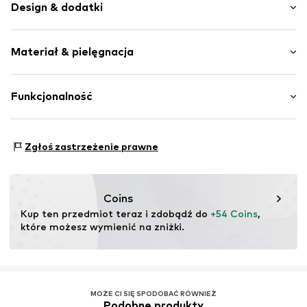
Design & dodatki
Zaokrąglony czubek
Materiał & pielęgnacja
Sznurowanie
Elastyczna podeszwa
Materiał wierzchni: Poliuretan - PUR (z recyklingu)
Funkcjonalność
Nr artykułu
15K0293005-00007-0071
Podszewka i brandzel: Syntetyczny materiał
Podeszwa: Syntetyczny materiał
Dyscypliny sportowe: Piesze wycieczki
Kraj pochodzenia: Chiny
Zgłoś zastrzeżenie prawne
Obszar zastosowania: Wędrówka
Coins
Kup ten przedmiot teraz i zdobądź do 
+54 Coins
, 
które możesz wymienić na zniżki.
MOŻE CI SIĘ SPODOBAĆ RÓWNIEŻ
Podobne produkty