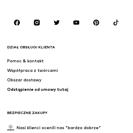
CHŁOPCY
Dzieci (92-140 cm)
Młodzież (140-176 cm)
MARKI
ADIDAS ORIGINALS
Nike Sportswear
Next
ADIDAS SPORTSWEAR
DZIAŁ OBSŁUGI KLIENTA
NIKE
ADIDAS PERFORMANCE
Pomoc & kontakt
SUPERFIT
NAME IT
Współpraca z twórcami
Obszar dostawy
Odstąpienie od umowy tutaj
BEZPIECZNE ZAKUPY
Nasi klienci ocenili nas "bardzo dobrze"