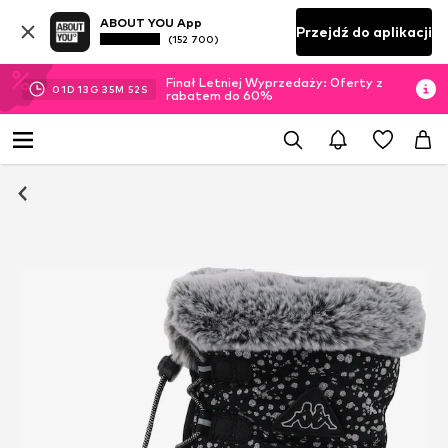
ABOUT YOU App
Przejdź do aplikacji
(152 700)
Finał Letniej Wyprzedaży: Oferty z
01
D
13
G
35
M
51
S
rabatem do 60%