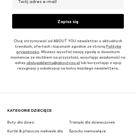
Twój adres e-mail
Zapisz się
Chcę otrzymywać od ABOUT YOU newsletter o aktualnych
trendach, ofertach i kuponach zgodnie ze stroną
Polityka
prywatności
. Możesz wycofać swoją zgodę w dowolnym
momencie ze skutkiem na przyszłość, wysyłając wiadomość na
adres
obslugaklienta@aboutyou.pl
lub korzystając z opcji
rezygnacji z subskrypcji na końcu każdego newslettera.
KATEGORIE DZIECIĘCE
Buty dla dzieci
Trampki dla dziewczynek
Kurtki & płaszcze niebieski dla
Śpiochy niemowlęce