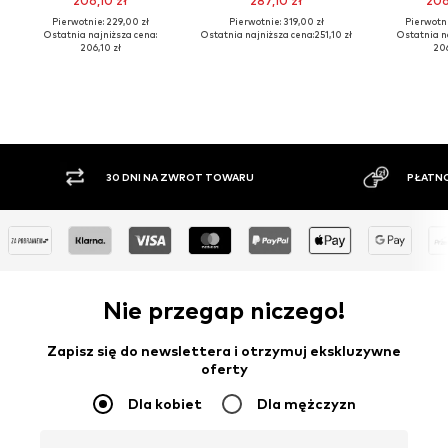
206,10 zł
287,10 zł
206
Pierwotnie: 229,00 zł
Pierwotnie: 319,00 zł
Pierwotni
Ostatnia najniższa cena:
Ostatnia najniższa cena:
251,10 zł
Ostatnia n
206,10 zł
206
30 DNI NA ZWROT TOWARU
PŁATNO
Nie przegap niczego!
Zapisz się do newslettera i otrzymuj ekskluzywne
oferty
Dla kobiet
Dla mężczyzn