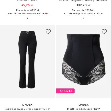
Spódnica 'Elsa'
Szeroka nogawka Jeansy 'Johanna'
45,96 zł
189,90 zł
Pierwotnie: 167,90 zł
Pierwotnie: 239,90 zł
Ostatnia najniższa cena:
49,90 zł
-7%
Ostatnia najniższa cena:
142,90 zł
OFERTA
LINDEX
LINDEX
Rozkloszowany krój Jeansy 'Mira'
Majtki modelujące 'Kim'