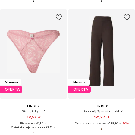
Nowość
Nowość
OFERTA
OFERTA
LINDEX
LINDEX
Stringi 'Lydia'
Lużny krój Spodnie 'Lykke'
49,52 zł
191,92 zł
Pierwotnie: 61,90 zł
Ostatnia najniższa cena:
239,90 zł
-20%
Ostatnia najniższa cena:
49,52 zł