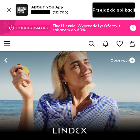
ABOUT YOU App
Przejdź do aplikacji
(152 700)
Finał Letniej Wyprzedaży: Oferty z
01
D
00
G
05
M
39
S
rabatem do 60%
Obserwuj