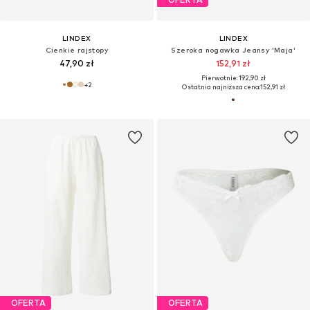
LINDEX
LINDEX
Cienkie rajstopy
Szeroka nogawka Jeansy 'Maja'
47,90 zł
152,91 zł
Pierwotnie: 192,90 zł
+
2
Ostatnia najniższa cena:
152,91 zł
OFERTA
OFERTA