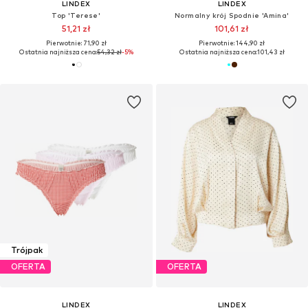
LINDEX
LINDEX
Top 'Terese'
Normalny krój Spodnie 'Amina'
51,21 zł
101,61 zł
Pierwotnie: 71,90 zł
Pierwotnie: 144,90 zł
Ostatnia najniższa cena:
54,32 zł
-5%
Ostatnia najniższa cena:
101,43 zł
Trójpak
OFERTA
OFERTA
LINDEX
LINDEX