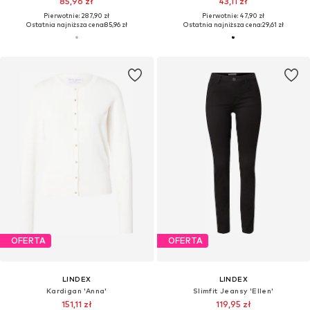
85,96 zł
43,11 zł
Pierwotnie: 287,90 zł
Pierwotnie: 47,90 zł
Ostatnia najniższa cena:
85,96 zł
Ostatnia najniższa cena:
29,61 zł
OFERTA
OFERTA
LINDEX
LINDEX
Kardigan 'Anna'
Slimfit Jeansy 'Ellen'
151,11 zł
119,95 zł