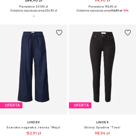
284,90 zł
94,90 zł
Pierwotnie: 337,90 zł
Pierwotnie: 192,90 zł
Ostatnia najniższa cena:
254,92 zł
Ostatnia najniższa cena:
112,97 zł
-16%
OFERTA
OFERTA
LINDEX
LINDEX
Szeroka nogawka Jeansy 'Maja'
Skinny Spodnie 'Tova'
152,91 zł
98,94 zł