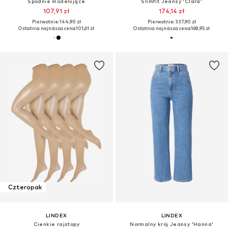
Spodnie modelujące
Slimfit Jeansy 'Clara'
107,91 zł
174,14 zł
Pierwotnie: 144,90 zł
Pierwotnie: 337,90 zł
Ostatnia najniższa cena:
101,61 zł
Ostatnia najniższa cena:
168,95 zł
Czteropak
LINDEX
LINDEX
Cienkie rajstopy
Normalny krój Jeansy 'Hanna'