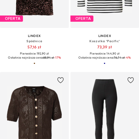
OFERTA
OFERTA
LINDEX
LINDEX
Spódnica
Koszulka 'Pacific'
57,16 zł
73,39 zł
Pierwotnie: 192,90 zł
Pierwotnie: 144,90 zł
Ostatnia najniższa cena:
68,94 zł
-17%
Ostatnia najniższa cena:
76,74 zł
-4%