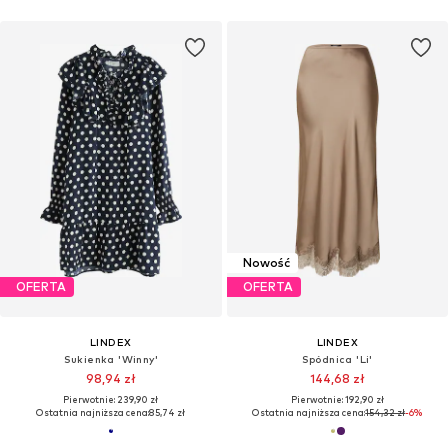
Nowość
OFERTA
OFERTA
LINDEX
LINDEX
Sukienka 'Winny'
Spódnica 'Li'
98,94 zł
144,68 zł
Pierwotnie: 239,90 zł
Pierwotnie: 192,90 zł
Ostatnia najniższa cena:
85,74 zł
Ostatnia najniższa cena:
154,32 zł
-6%