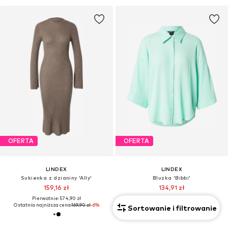
OFERTA
OFERTA
LINDEX
LINDEX
Sukienka z dzianiny 'Ally'
Bluzka 'Bibbi'
159,16 zł
134,91 zł
Pierwotnie: 574,90 zł
Pierwotnie: 167,90 zł
Ostatnia najniższa cena:
169,90 zł
-6%
Ostatnia najniższa cena:
114,90 zł
Sortowanie i filtrowanie