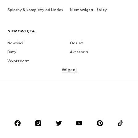
Śpiochy & komplety od Lindex
Niemowlęta - żółty
NIEMOWLĘTA
Nowości
Odzież
Buty
Akcesoria
Wyprzedaż
Więcej
DZIEWCZYNKI
Dzieci (92-140 cm)
Młodzież (140-176 cm)
CHŁOPCY
Dzieci (92-140 cm)
Młodzież (140-176 cm)
MARKI