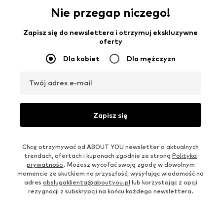
Nie przegap niczego!
Zapisz się do newslettera i otrzymuj ekskluzywne
oferty
Dla kobiet
Dla mężczyzn
Twój adres e-mail
Zapisz się
Chcę otrzymywać od ABOUT YOU newsletter o aktualnych
trendach, ofertach i kuponach zgodnie ze stroną
Polityka
prywatności
. Możesz wycofać swoją zgodę w dowolnym
momencie ze skutkiem na przyszłość, wysyłając wiadomość na
adres
obslugaklienta@aboutyou.pl
lub korzystając z opcji
rezygnacji z subskrypcji na końcu każdego newslettera.