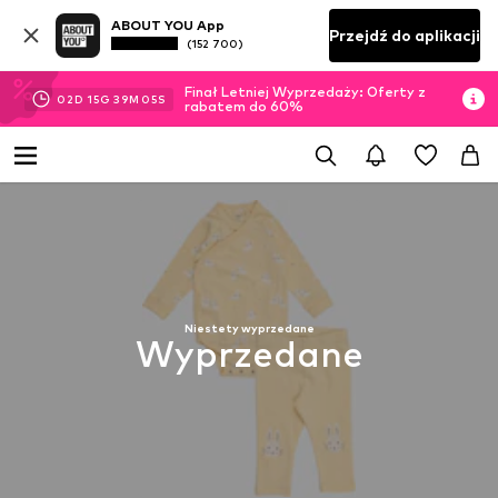
ABOUT YOU App
Przejdź do aplikacji
(152 700)
Finał Letniej Wyprzedaży: Oferty z
02
D
15
G
39
M
05
S
rabatem do 60%
Niestety wyprzedane
Wyprzedane