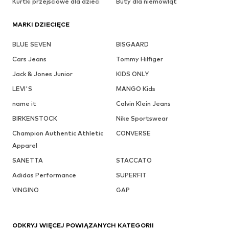
Kurtki przejściowe dla dzieci
Buty dla niemowląt
MARKI DZIECIĘCE
BLUE SEVEN
BISGAARD
Cars Jeans
Tommy Hilfiger
Jack & Jones Junior
KIDS ONLY
LEVI'S
MANGO Kids
name it
Calvin Klein Jeans
BIRKENSTOCK
Nike Sportswear
Champion Authentic Athletic
CONVERSE
Apparel
SANETTA
STACCATO
Adidas Performance
SUPERFIT
VINGINO
GAP
ODKRYJ WIĘCEJ POWIĄZANYCH KATEGORII