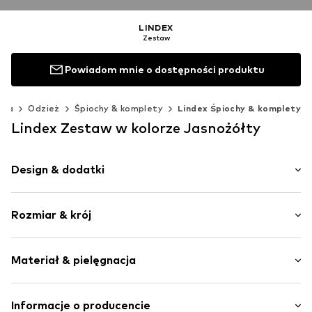
LINDEX
Zestaw
Powiadom mnie o dostępności produktu
ęta
Odzież
Śpiochy & komplety
Lindex Śpiochy & komplety
Lindex Zestaw w kolorze Jasnożółty
Design & dodatki
Dżersej
Rozmiar & krój
Obszyte brzegi
Elastyczne zakończenie/szew
Długość rękawa: Długi rękaw
Miękki w dotyku
Materiał & pielęgnacja
Długość: Długi / Maxi
Materiał przyjazny dla skóry
Krój: Normalny krój
2-częściowy
Materiał: 95% Bawełna, 5% Elastan
Informacje o producencie
Zaciśnięcie guzika