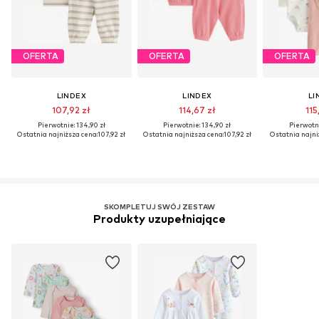
OFERTA
OFERTA
OFERTA
LINDEX
LINDEX
LI
107,92 zł
114,67 zł
115
Pierwotnie: 134,90 zł
Pierwotnie: 134,90 zł
Pierwotni
Ostatnia najniższa cena:
107,92 zł
Ostatnia najniższa cena:
107,92 zł
Ostatnia najni
SKOMPLETUJ SWÓJ ZESTAW
Produkty uzupełniające