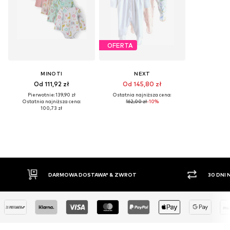
OFERTA
MINOTI
NEXT
Od 111,92 zł
Od 145,80 zł
Pierwotnie: 139,90 zł
Ostatnia najniższa cena:
Ostatnia najniższa cena:
162,00 zł
-10%
100,73 zł
DARMOWA DOSTAWA* & ZWROT
30 DNI