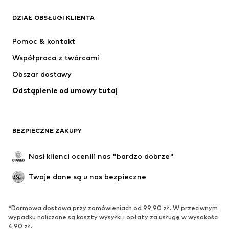
ADIDAS ORIGINALS
Nike Sportswear
Next
ADIDAS SPORTSWEAR
DZIAŁ OBSŁUGI KLIENTA
NIKE
ADIDAS PERFORMANCE
Pomoc & kontakt
NAME IT
SUPERFIT
Współpraca z twórcami
Obszar dostawy
Odstąpienie od umowy tutaj
BEZPIECZNE ZAKUPY
Nasi klienci ocenili nas "bardzo dobrze"
Twoje dane są u nas bezpieczne
*Darmowa dostawa przy zamówieniach od 99,90 zł. W przeciwnym
wypadku naliczane są koszty wysyłki i opłaty za usługę w wysokości
4,90 zł.