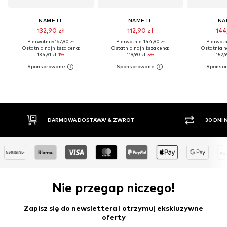
NAME IT
NAME IT
NA
132,90 zł
112,90 zł
144
Pierwotnie: 167,90 zł
Pierwotnie: 144,90 zł
Pierwotni
Ostatnia najniższa cena:
Ostatnia najniższa cena:
Ostatnia n
134,91 zł
-1%
119,90 zł
-5%
152,9
OWA DOSTAWA* & ZWROT
30 DNI NA ZWROT TOWARU
Nie przegap niczego!
Zapisz się do newslettera i otrzymuj ekskluzywne
oferty