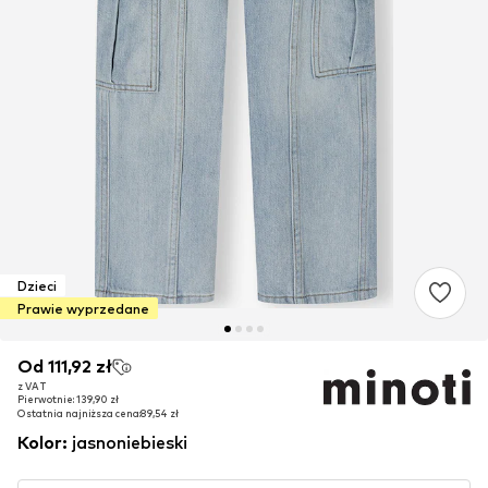
Dzieci
Prawie wyprzedane
Od 111,92 zł
Od 111,92 zł
z VAT
z VAT
Pierwotnie: 139,90 zł
Pierwotnie: 139,90 zł
Ostatnia najniższa cena:
Ostatnia najniższa cena:
89,54 zł
89,54 zł
Kolor
:
jasnoniebieski