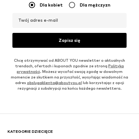
Dla kobiet
Dla mężczyzn
Twój adres e-mail
Zapisz się
Chcę otrzymywać od ABOUT YOU newsletter o aktualnych
trendach, ofertach i kuponach zgodnie ze stroną
Polityka
prywatności
. Możesz wycofać swoją zgodę w dowolnym
momencie ze skutkiem na przyszłość, wysyłając wiadomość na
adres
obslugaklienta@aboutyou.pl
lub korzystając z opcji
rezygnacji z subskrypcji na końcu każdego newslettera.
KATEGORIE DZIECIĘCE