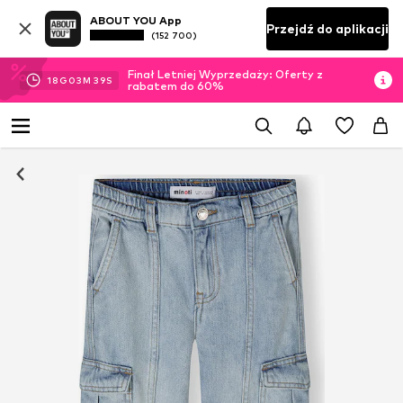
ABOUT YOU App
Przejdź do aplikacji
(152 700)
Finał Letniej Wyprzedaży: Oferty z
18
G
03
M
39
S
rabatem do 60%