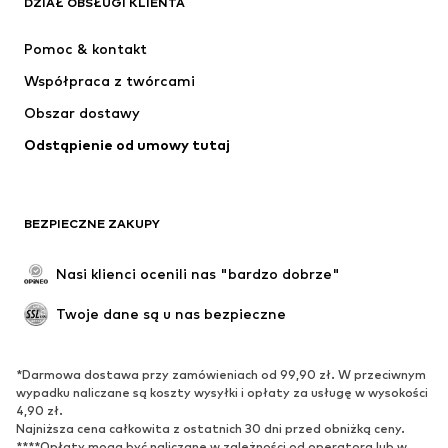
DZIAŁ OBSŁUGI KLIENTA
NIKE
ADIDAS PERFORMANCE
Pomoc & kontakt
SUPERFIT
NAME IT
Współpraca z twórcami
Obszar dostawy
Odstąpienie od umowy tutaj
BEZPIECZNE ZAKUPY
Nasi klienci ocenili nas "bardzo dobrze"
Twoje dane są u nas bezpieczne
*Darmowa dostawa przy zamówieniach od 99,90 zł. W przeciwnym
wypadku naliczane są koszty wysyłki i opłaty za usługę w wysokości
4,90 zł.
Najniższa cena całkowita z ostatnich 30 dni przed obniżką ceny.
****Opłaty mogą być naliczane w zależności od operatora lub w