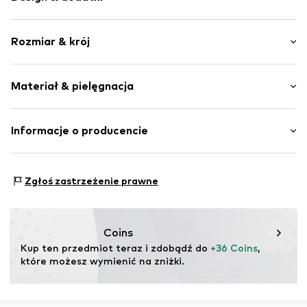
Jednolite kolory
Rozmiar & krój
Jeans
Niebieski denim/prany
Długość: Długi / Maxi
Kieszenie boczne
Materiał & pielęgnacja
Krój: Normalny krój
Regulowany pas
Zamek błyskawiczny
Materiał wierzchni: 100% Bawełna
Informacje o producencie
Nr artykułu
MTI8459001000006
Kraj pochodzenia: Pakistan
MINOTI SP. z O.O.
Grochowska 306/308
Zgłoś zastrzeżenie prawne
03-844 Warsaw
PL
partner@minoti.com
Coins
Kup ten przedmiot teraz i zdobądź do 
+36 Coins
, 
które możesz wymienić na zniżki.