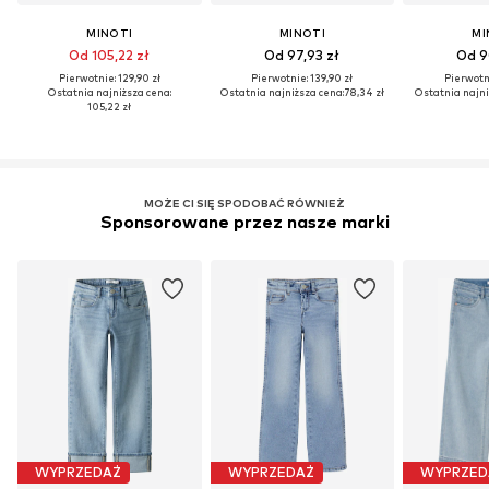
MINOTI
MINOTI
MI
Od 105,22 zł
Od 97,93 zł
Od 9
Pierwotnie: 129,90 zł
Pierwotnie: 139,90 zł
Pierwotni
Ostatnia najniższa cena:
Ostatnia najniższa cena:
78,34 zł
Ostatnia najni
105,22 zł
MOŻE CI SIĘ SPODOBAĆ RÓWNIEŻ
Sponsorowane przez nasze marki
WYPRZEDAŻ
WYPRZEDAŻ
WYPRZED