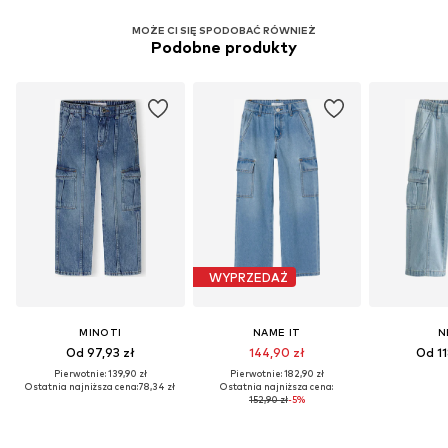
MOŻE CI SIĘ SPODOBAĆ RÓWNIEŻ
Podobne produkty
WYPRZEDAŻ
MINOTI
NAME IT
N
Od 97,93 zł
144,90 zł
Od 11
Pierwotnie: 139,90 zł
Pierwotnie: 182,90 zł
Ostatnia najniższa cena:
78,34 zł
Ostatnia najniższa cena:
152,90 zł
-5%