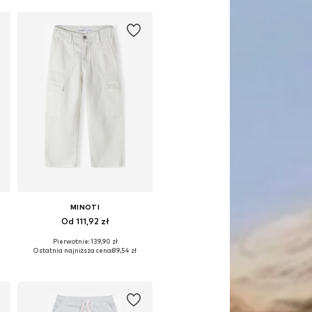
MINOTI
Od 111,92 zł
Pierwotnie: 139,90 zł
Dostępne w różnych rozmiarach
Ostatnia najniższa cena:
89,54 zł
Dodaj do koszyka