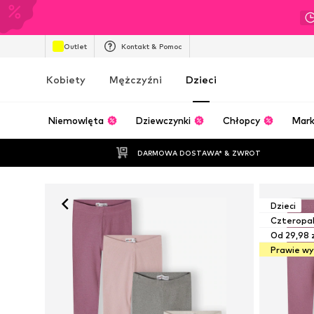
Outlet
Kontakt & Pomoc
Kobiety
Mężczyźni
Dzieci
Niemowlęta
Dziewczynki
Chłopcy
Mark
DARMOWA DOSTAWA* & ZWROT
Dzieci
Czteropa
Od 29,98 
Prawie w