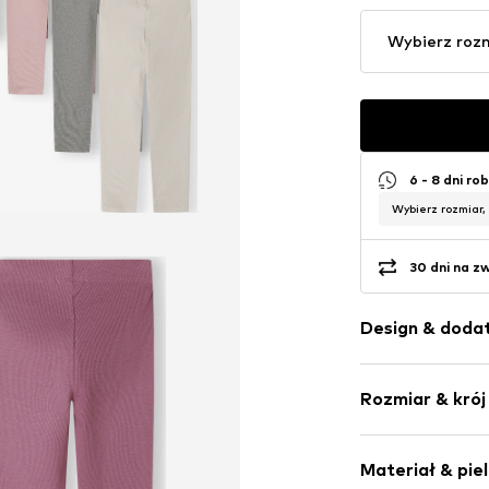
Wybierz roz
6 - 8 dni ro
Wybierz rozmiar,
30 dni na z
Design & dodat
Jednolite kol
Rozmiar & krój
Dżersej
Elastyczne z
Opakowanie:
Miękki w doty
Materiał & pie
Długość: Dług