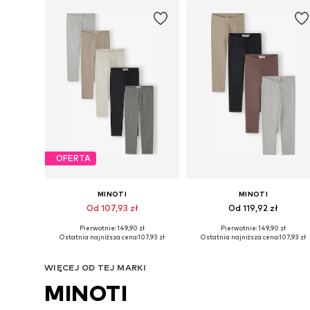
OFERTA
MINOTI
MINOTI
Od 107,93 zł
Od 119,92 zł
Pierwotnie: 149,90 zł
Pierwotnie: 149,90 zł
Dostępne w różnych rozmiarach
Dostępne w różnych rozmiarach
Ostatnia najniższa cena:
107,93 zł
Ostatnia najniższa cena:
107,93 zł
Dodaj do koszyka
Dodaj do koszyka
WIĘCEJ OD TEJ MARKI
MINOTI