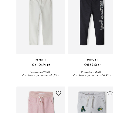
MINOTI
MINOTI
Od 101,91 zł
Od 67,13 zł
Pierwotnie: 119,90 zł
Pierwotnie: 95,90 zł
Dostępne w różnych rozmiarach
Dostępne w różnych rozmiarach
Ostatnia najniższa cena:
81,53 zł
Ostatnia najniższa cena:
60,42 zł
Dodaj do koszyka
Dodaj do koszyka