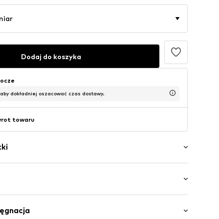
miar
Dodaj do koszyka
bocze
 aby dokładniej oszacować czas dostawy.
wrot towaru
ki
ory
akończenie/szew
 Czteropak
ku
lęgnacja
i / Maxi