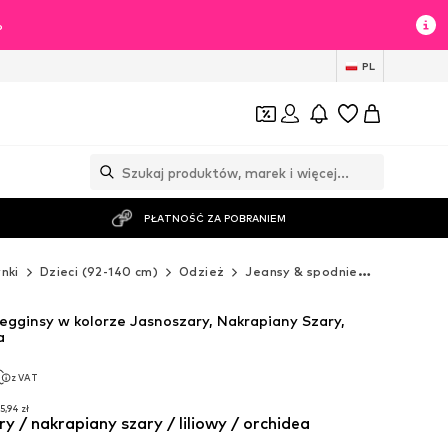
%
PL
PŁATNOŚĆ ZA POBRANIEM
nki
Dzieci (92-140 cm)
Odzież
Jeansy & spodnie
Spodnie
egginsy w kolorze Jasnoszary, Nakrapiany Szary,
a
z VAT
z VAT
5,94 zł
ry / nakrapiany szary / liliowy / orchidea
5,94 zł