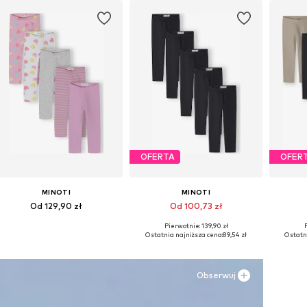
OFERTA
OFER
MINOTI
MINOTI
Od 129,90 zł
Od 100,73 zł
Pierwotnie: 139,90 zł
P
Dostępne w różnych rozmiarach
Dostępne w różnych rozmiarach
Dostępn
Ostatnia najniższa cena:
89,54 zł
Ostatni
Dodaj do koszyka
Dodaj do koszyka
Do
Obserwuj