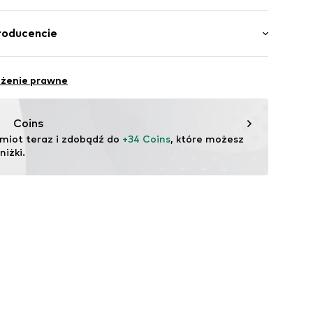
99xy001000006
 Bawełna, 5% Elastan
roducencie
 Bawełna, 5% Elastan, 1% Wiskoza
O.
a: Bangladesz
6/308
eżenie prawne
.com
Coins
miot teraz i zdobądź do 
+34 Coins
, które możesz 
iżki.