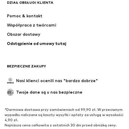
Next
ADIDAS SPORTSWEAR
DZIAŁ OBSŁUGI KLIENTA
NIKE
ADIDAS PERFORMANCE
Pomoc & kontakt
SUPERFIT
NAME IT
Współpraca z twórcami
Obszar dostawy
Odstąpienie od umowy tutaj
BEZPIECZNE ZAKUPY
Nasi klienci ocenili nas "bardzo dobrze"
Twoje dane są u nas bezpieczne
*Darmowa dostawa przy zamówieniach od 99,90 zł. W przeciwnym
wypadku naliczane są koszty wysyłki i opłaty za usługę w wysokości
4,90 zł.
Najniższa cena całkowita z ostatnich 30 dni przed obniżką ceny.