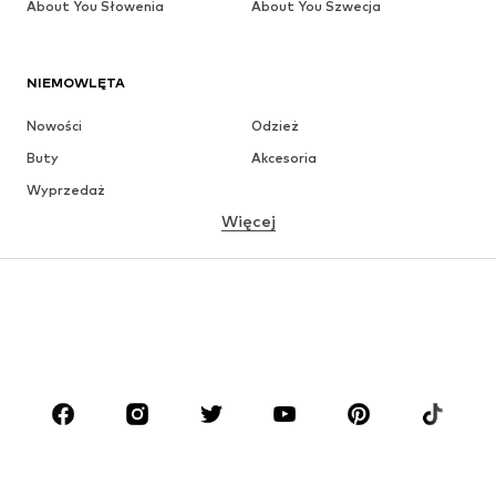
About You Słowenia
About You Szwecja
NIEMOWLĘTA
Nowości
Odzież
Buty
Akcesoria
Wyprzedaż
Więcej
DZIEWCZYNKI
Dzieci (92-140 cm)
Młodzież (140-176 cm)
CHŁOPCY
Dzieci (92-140 cm)
Młodzież (140-176 cm)
MARKI
ADIDAS ORIGINALS
Nike Sportswear