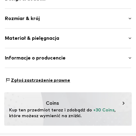
Jednolite kolory
Rozmiar & krój
Jeans
Spódniczka mini
Długość: Krótkie/Mini
Regulowany pas
Materiał & pielęgnacja
Nr artykułu
MTI8508001000006
Materiał wierzchni: 100% Bawełna
Informacje o producencie
Kraj pochodzenia: Pakistan
MINOTI SP. z O.O.
Grochowska 306/308
Zgłoś zastrzeżenie prawne
03-844 Warsaw
PL
partner@minoti.com
Coins
Kup ten przedmiot teraz i zdobądź do 
+30 Coins
, 
które możesz wymienić na zniżki.