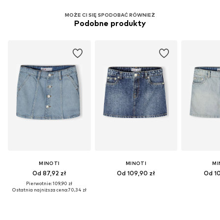
MOŻE CI SIĘ SPODOBAĆ RÓWNIEŻ
Podobne produkty
MINOTI
MINOTI
MI
Od 87,92 zł
Od 109,90 zł
Od 10
Pierwotnie: 109,90 zł
Ostatnia najniższa cena:
70,34 zł