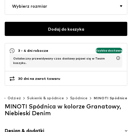
Wybierz rozmiar
Dodaj do koszyka
3 - 4 dni robocze
Szybka dostawa
Ostateczny przewidywany czas dostawy pojawi się w Twoim
koszyku.
30 dni na zwrot towaru
)
Odzież
Sukienki & spódnice
Spódnice
MINOTI Spódnice
MINOTI Spódnica w kolorze Granatowy,
Niebieski Denim
Design & dodatki