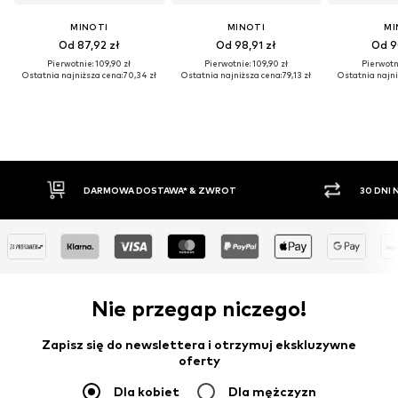
MINOTI
MINOTI
MI
Od 87,92 zł
Od 98,91 zł
Od 9
Pierwotnie: 109,90 zł
Pierwotnie: 109,90 zł
Pierwotni
Ostatnia najniższa cena:
70,34 zł
Ostatnia najniższa cena:
79,13 zł
Ostatnia najni
DARMOWA DOSTAWA* & ZWROT
30 DNI NA ZWRO
Nie przegap niczego!
Zapisz się do newslettera i otrzymuj ekskluzywne
oferty
Dla kobiet
Dla mężczyzn