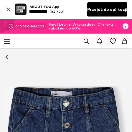
ABOUT YOU App
Przejdź do aplikacji
(152 700)
Finał Letniej Wyprzedaży: Oferty z
01
D
03
G
56
M
21
S
rabatem do 60%