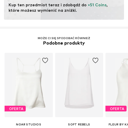
drewnopochodnych koncentrują się na zmniejszeniu
Kup ten przedmiot teraz i zdobądź do 
+51 Coins
, 
zużycia wody, chemikaliów i energii w produkcji włókien.
które możesz wymienić na zniżki.
Certyfikaty & licencje
LENZING™ i ECOVERO™ są znakami towarowymi
firmy Lenzing AG.
MOŻE CI SIĘ SPODOBAĆ RÓWNIEŻ
Podobne produkty
Więcej
OFERTA
OFERTA
NOAR STUDIOS
SOFT REBELS
FLEUR BY K