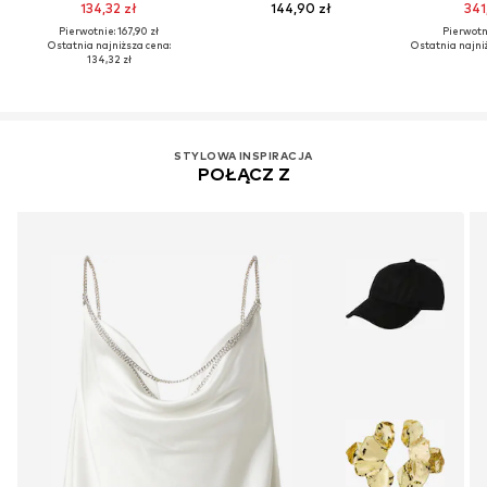
134,32 zł
144,90 zł
341
Pierwotnie: 167,90 zł
Pierwotni
Ostatnia najniższa cena:
Ostatnia najni
134,32 zł
STYLOWA INSPIRACJA
POŁĄCZ Z