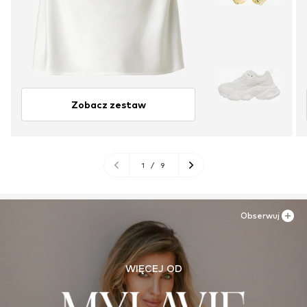
Zobacz zestaw
1
/
9
Obserwuj
WIĘCEJ OD