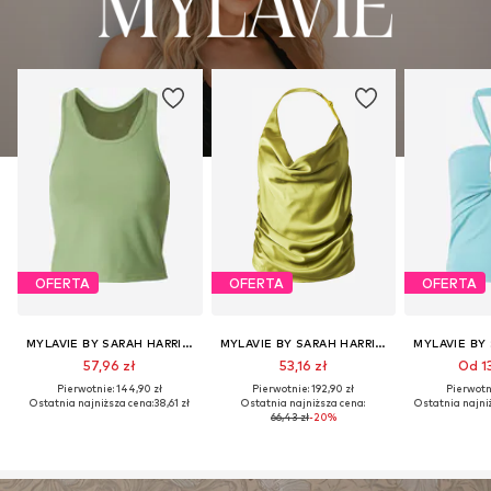
OFERTA
OFERTA
OFERTA
MYLAVIE BY SARAH HARRISON
MYLAVIE BY SARAH HARRISON
57,96 zł
53,16 zł
Od 13
Pierwotnie: 144,90 zł
Pierwotnie: 192,90 zł
Pierwotni
Ostatnia najniższa cena:
38,61 zł
Ostatnia najniższa cena:
Ostatnia najni
66,43 zł
-20%