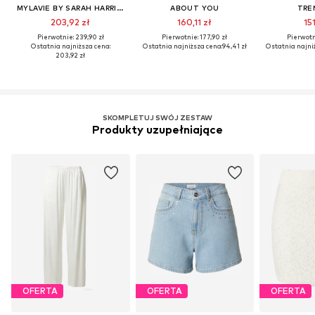
MYLAVIE BY SARAH HARRISON
ABOUT YOU
TRE
203,92 zł
160,11 zł
151
Pierwotnie: 239,90 zł
Pierwotnie: 177,90 zł
Pierwotni
Ostatnia najniższa cena:
Ostatnia najniższa cena:
94,41 zł
Ostatnia najni
203,92 zł
SKOMPLETUJ SWÓJ ZESTAW
Produkty uzupełniające
OFERTA
OFERTA
OFERTA