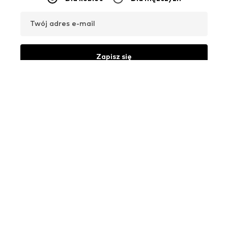
Twój adres e-mail
Zapisz się
Chcę otrzymywać od ABOUT YOU newsletter o aktualnych
trendach, ofertach i kuponach zgodnie ze stroną
Polityka
prywatności
. Możesz wycofać swoją zgodę w dowolnym
momencie ze skutkiem na przyszłość, wysyłając wiadomość na
adres
obslugaklienta@aboutyou.pl
lub korzystając z opcji
rezygnacji z subskrypcji na końcu każdego newslettera.
KATEGORIE DAMSKIE
Spódnice
NIKE Air Max