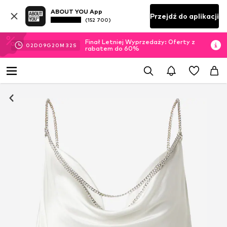
ABOUT YOU App
Przejdź do aplikacji
(152 700)
Finał Letniej Wyprzedaży: Oferty z
02
D
09
G
20
M
31
S
rabatem do 60%