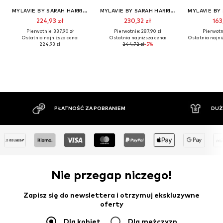
MYLAVIE BY SARAH HARRISON
MYLAVIE BY SARAH HARRISON
224,93 zł
230,32 zł
163
Pierwotnie: 337,90 zł
Pierwotnie: 287,90 zł
Pierwotni
Ostatnia najniższa cena:
Ostatnia najniższa cena:
Ostatnia najni
224,93 zł
244,72 zł
-5%
ŚĆ ZA POBRANIEM
DUŻY ASORTYMENT
Nie przegap niczego!
Zapisz się do newslettera i otrzymuj ekskluzywne
oferty
Dla kobiet
Dla mężczyzn