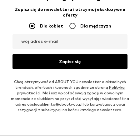
Zapisz się do newslettera i otrzymuj ekskluzywne
oferty
Dla kobiet
Dla mężczyzn
Twój adres e-mail
Zapisz się
Chcę otrzymywać od ABOUT YOU newsletter o aktualnych
trendach, ofertach i kuponach zgodnie ze stroną
Polityka
prywatności
. Możesz wycofać swoją zgodę w dowolnym
momencie ze skutkiem na przyszłość, wysyłając wiadomość na
adres
obslugaklienta@aboutyou.pl
lub korzystając z opcji
rezygnacji z subskrypcji na końcu każdego newslettera.