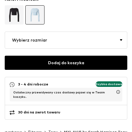
Wybierz rozmiar
Dodaj do koszyka
3 - 4 dni robocze
Szybka dostawa
Ostateczny przewidywany czas dostawy pojawi się w Twoim
koszyku.
30 dni na zwrot towaru
ny sportowe
Fitness
Topy
MYLAVIE by Sarah Harrison Topy