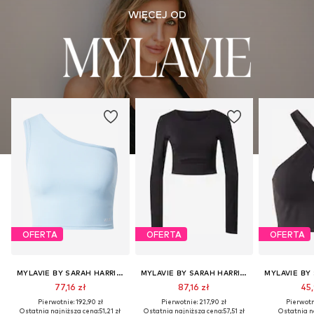
WIĘCEJ OD
OFERTA
OFERTA
OFERTA
MYLAVIE BY SARAH HARRISON
MYLAVIE BY SARAH HARRISON
77,16 zł
87,16 zł
45,
Pierwotnie: 192,90 zł
Pierwotnie: 217,90 zł
Pierwotni
Ostatnia najniższa cena:
51,21 zł
Ostatnia najniższa cena:
57,51 zł
Ostatnia n