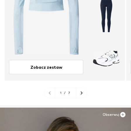
Zobacz zestaw
1
/
7
Obserwuj