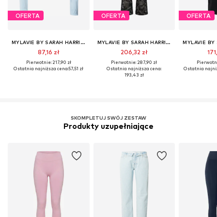
OFERTA
OFERTA
OFERTA
MYLAVIE BY SARAH HARRISON
MYLAVIE BY SARAH HARRISON
87,16 zł
206,32 zł
171
Pierwotnie: 217,90 zł
Pierwotnie: 287,90 zł
Pierwotni
Ostatnia najniższa cena:
57,51 zł
Ostatnia najniższa cena:
Ostatnia najni
193,43 zł
SKOMPLETUJ SWÓJ ZESTAW
Produkty uzupełniające