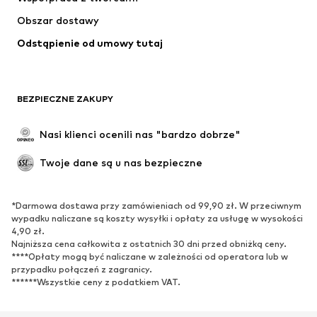
Kurtki
Swetry & dzianina
Obszar dostawy
Bielizna
Bluzki & koszule
Odstąpienie od umowy tutaj
Płaszcze
Spódnice
Moda plażowa
Bluzy
Marynarki
Kombinezony
BEZPIECZNE ZAKUPY
Plus size
Moda ciążowa
Specjalne okazje
Ekskluzywne
Nasi klienci ocenili nas "bardzo dobrze"
Recykling
Twoje dane są u nas bezpieczne
BUTY
*Darmowa dostawa przy zamówieniach od 99,90 zł. W przeciwnym
Nowości
Na czasie
wypadku naliczane są koszty wysyłki i opłaty za usługę w wysokości
Trampki & sneakersy
Botki
4,90 zł.
Najniższa cena całkowita z ostatnich 30 dni przed obniżką ceny.
Czółenka & buty na obcasie
Kozaki
****Opłaty mogą być naliczane w zależności od operatora lub w
przypadku połączeń z zagranicy.
Sandały
Półbuty
******Wszystkie ceny z podatkiem VAT.
Buty sportowe
Baleriny
Klapki
Kapcie