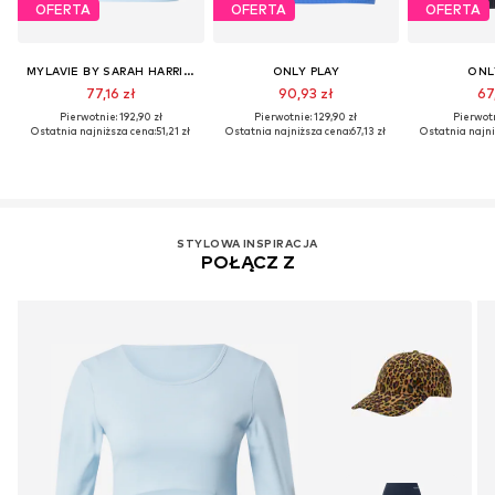
OFERTA
OFERTA
OFERTA
MYLAVIE BY SARAH HARRISON
ONLY PLAY
ONL
77,16 zł
90,93 zł
67
Pierwotnie: 192,90 zł
Pierwotnie: 129,90 zł
Pierwotn
Ostatnia najniższa cena:
51,21 zł
Ostatnia najniższa cena:
67,13 zł
Ostatnia najni
STYLOWA INSPIRACJA
POŁĄCZ Z