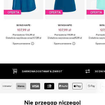
OFERTA
OFERTA
OFERTA
WINSHAPE
WINSHAPE
WIN
107,99 zł
107,99 zł
127
Pierwotnie: 134,99 zł
Pierwotnie: 119,99 zł
Pierwotni
Ostatnia najniższa cena:
107,99 zł
Ostatnia najniższa cena:
95,99 zł
Ostatnia najni
30 DNI NA ZWROT TOWARU
PŁATNO
Nie przegap niczego!