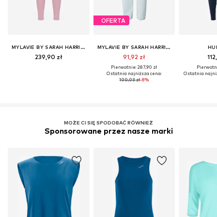
OFERTA
MYLAVIE BY SARAH HARRISON
MYLAVIE BY SARAH HARRISON
HU
239,90 zł
91,92 zł
112
Pierwotnie: 287,90 zł
Pierwotni
Ostatnia najniższa cena:
Ostatnia najni
100,03 zł
-8%
MOŻE CI SIĘ SPODOBAĆ RÓWNIEŻ
Sponsorowane przez nasze marki