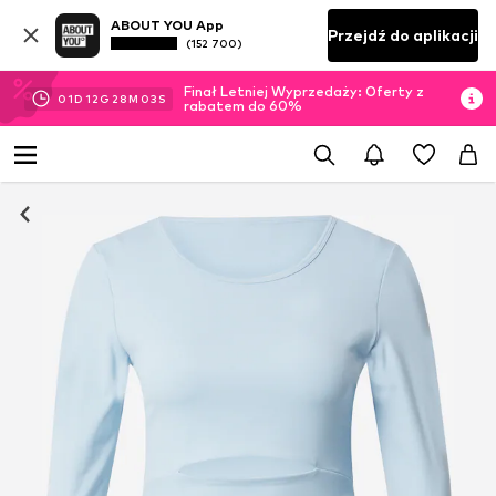
ABOUT YOU App
Przejdź do aplikacji
(152 700)
Finał Letniej Wyprzedaży: Oferty z
01
D
12
G
28
M
02
S
rabatem do 60%