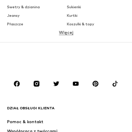
Swetry & dzianina
Sukienki
Jeansy
Kurtki
Płaszcze
Koszulki & topy
Więcej
Spodnie
Bielizna
Spódnice
Bluzki & koszule
Bluzy
Marynarki
Moda plażowa
Kombinezony
Plus size
Moda ciążowa
Buty
Sport
Akcesoria
Premium
ODZIEŻ
DZIAŁ OBSŁUGI KLIENTA
Nowości
Na czasie
Sukienki
Jeansy
Pomoc & kontakt
Koszulki & topy
Spodnie
Współpraca z twórcami