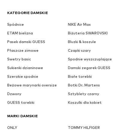
KATEGORIE DAMSKIE
Spódnice
NIKE Air Max
ETAM bielizna
Biżuteria SWAROVSKI
Pasek damski GUESS
Bluzki & koszule
Płaszcze zimowe
Czapki szary
Swetry basic
Spodnie wyszczuplające
Sukienki dzianinowe
Damski zegarek GUESS
Szerokie spodnie
Białe torebki
Beżowe marynarki oversize
Botki Dr. Martens
Dzwony
Sztyblety czarny
GUESS torebki
Koszulki dla kobiet
MARKI DAMSKIE
ONLY
TOMMY HILFIGER