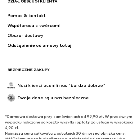
DZIAŁ OBSŁUGI KLIENTA
Nowości
Na czasie
Sukienki
Jeansy
Pomoc & kontakt
Koszulki & topy
Spodnie
Współpraca z twórcami
Kurtki
Swetry & dzianina
Obszar dostawy
Bielizna
Bluzki & koszule
Odstąpienie od umowy tutaj
Płaszcze
Spódnice
Moda plażowa
Bluzy
Marynarki
Kombinezony
BEZPIECZNE ZAKUPY
Plus size
Moda ciążowa
Specjalne okazje
Ekskluzywne
Nasi klienci ocenili nas "bardzo dobrze"
Recykling
Twoje dane są u nas bezpieczne
BUTY
*Darmowa dostawa przy zamówieniach od 99,90 zł. W przeciwnym
Nowości
Na czasie
wypadku naliczane są koszty wysyłki i opłaty za usługę w wysokości
Trampki & sneakersy
Botki
4,90 zł.
Najniższa cena całkowita z ostatnich 30 dni przed obniżką ceny.
Czółenka & buty na obcasie
Kozaki
****Opłaty mogą być naliczane w zależności od operatora lub w