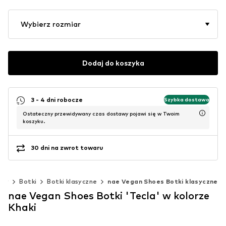
Wybierz rozmiar
Dodaj do koszyka
3 - 4 dni robocze
Szybka dostawa
Ostateczny przewidywany czas dostawy pojawi się w Twoim
koszyku.
30 dni na zwrot towaru
uty
Botki
Botki klasyczne
nae Vegan Shoes Botki klasyczne
nae Vegan Shoes Botki 'Tecla' w kolorze
Khaki