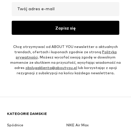
Twój adres e-mail
Zapisz się
Chcę otrzymywać od ABOUT YOU newsletter o aktualnych
trendach, ofertach i kuponach zgodnie ze stroną
Polityka
prywatności
. Możesz wycofać swoją zgodę w dowolnym
momencie ze skutkiem na przyszłość, wysyłając wiadomość na
adres
obslugaklienta@aboutyou.pl
lub korzystając z opcji
rezygnacji z subskrypcji na końcu każdego newslettera.
KATEGORIE DAMSKIE
Spódnice
NIKE Air Max