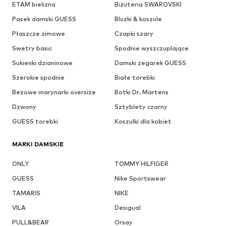
ETAM bielizna
Biżuteria SWAROVSKI
Pasek damski GUESS
Bluzki & koszule
Płaszcze zimowe
Czapki szary
Swetry basic
Spodnie wyszczuplające
Sukienki dzianinowe
Damski zegarek GUESS
Szerokie spodnie
Białe torebki
Beżowe marynarki oversize
Botki Dr. Martens
Dzwony
Sztyblety czarny
GUESS torebki
Koszulki dla kobiet
MARKI DAMSKIE
ONLY
TOMMY HILFIGER
GUESS
Nike Sportswear
TAMARIS
NIKE
VILA
Desigual
PULL&BEAR
Orsay