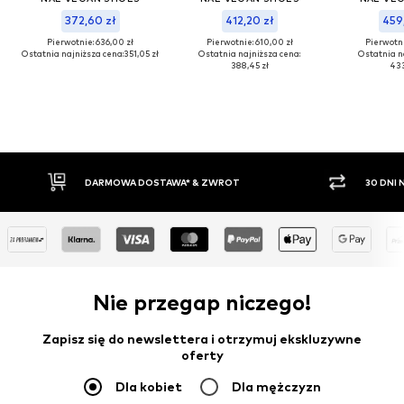
372,60 zł
412,20 zł
459
Pierwotnie: 636,00 zł
Pierwotnie: 610,00 zł
Pierwotni
Ostatnia najniższa cena:
351,05 zł
Ostatnia najniższa cena:
Ostatnia n
388,45 zł
433
DARMOWA DOSTAWA* & ZWROT
30 DNI NA ZWRO
Nie przegap niczego!
Zapisz się do newslettera i otrzymuj ekskluzywne
oferty
Dla kobiet
Dla mężczyzn