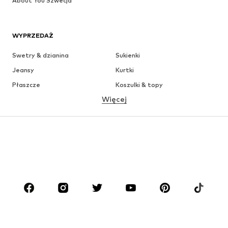
About You Szwecja
WYPRZEDAŻ
Swetry & dzianina
Sukienki
Jeansy
Kurtki
Płaszcze
Koszulki & topy
Więcej
Spodnie
Bielizna
Spódnice
Bluzki & koszule
Bluzy
Marynarki
Moda plażowa
Kombinezony
Plus size
Moda ciążowa
Buty
Sport
Akcesoria
Premium
ODZIEŻ