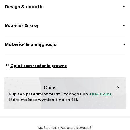
Design & dodatki
Jednolite kolory
Rozmiar & krój
Masywny obcas
Zaokrąglony czubek
Wysokość obcasa: Średni obcas (3-7 cm)
Wzmocniona pięta
Materiał & pielęgnacja
Gładka tkanina
Imitacja skóry
Materiał wierzchni: Mikropoliester
Zamek błyskawiczny
Zgłoś zastrzeżenie prawne
Podszewka i brandzel: Mikropoliester
Nr artykułu
Tecla_Green_Micro_36
Podeszwa: Guma
Kraj pochodzenia: Portugalia
Coins
Kup ten przedmiot teraz i zdobądź do 
+104 Coins
, 
które możesz wymienić na zniżki.
MOŻE CI SIĘ SPODOBAĆ RÓWNIEŻ