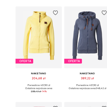
OFERTA
OFERTA
NAKETANO
NAKETANO
204,68 zł
389,22 zł
Pierwotnie: 457,90 zł
Pierwotnie: 457,90 zł
Dostępne rozmiary: S
Dostępne rozmiary: XS, S
Ostatnia najniższa cena:
Ostatnia najniższa cena:
348,42 zł
238,43 zł
-14%
Dodaj do koszyka
Dodaj do koszyka