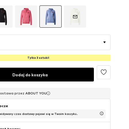
Tylko 3 sztuki!
Dodaj do koszyka
dostawa przez
dostawa przez
dostawa przez
ABOUT YOU
ABOUT YOU
ABOUT YOU
bocze
widywany czas dostawy pojawi się w Twoim koszyku.
wrot towaru