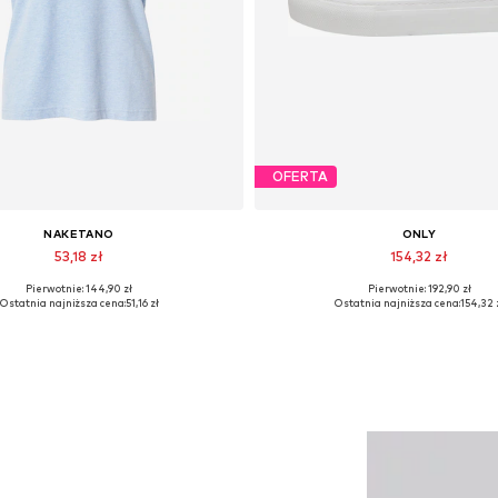
OFERTA
NAKETANO
ONLY
53,18 zł
154,32 zł
Pierwotnie: 144,90 zł
Pierwotnie: 192,90 zł
ępne rozmiary: XS, S, L, XL, XXL
Dostępne rozmiary: 36, 37, 38, 39,
Ostatnia najniższa cena:
51,16 zł
Ostatnia najniższa cena:
154,32 
Dodaj do koszyka
Dodaj do koszyka