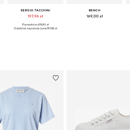
SERGIO TACCHINI
BENCH
197,96 zł
169,00 zł
Pierwotnie: 619,90 zł
Dostępne rozmiary: XS, S, M, L
Dostępne rozmiary: S-M, L-XL, XXL-XXXL
Ostatnia najniższa cena:
197,96 zł
Dodaj do koszyka
Dodaj do koszyka