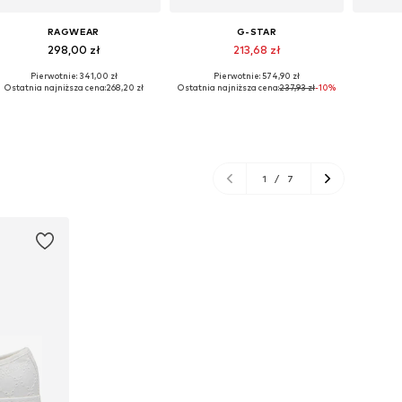
RAGWEAR
G-STAR
298,00 zł
213,68 zł
Pierwotnie: 341,00 zł
Pierwotnie: 574,90 zł
Dostępne rozmiary: XS, M, L, XL, XXXL, 4XL
Dostępne rozmiary: XS, S, M, L
Dostępn
Ostatnia najniższa cena:
268,20 zł
Ostatnia najniższa cena:
237,93 zł
-10%
Dodaj do koszyka
Dodaj do koszyka
Do
1
/
7