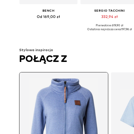
BENCH
SERGIO TACCHINI
Od 169,00 zł
332,94 zł
Pierwotnie: 619,90 zł
Dostępne rozmiary: XS-S Rozmiary normalne, M Rozmiary normalne, L Rozmiary normalne, XXXL Rozmiary normalne
Dostępne rozmiary: XS, S, M, L
Ostatnia najniższa cena:
197,96 zł
Dodaj do koszyka
Dodaj do koszyka
Stylowa inspiracja
POŁĄCZ Z