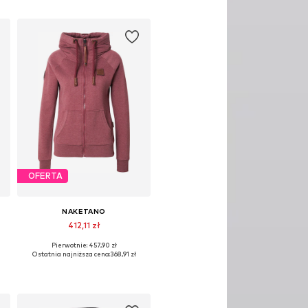
OFERTA
NAKETANO
412,11 zł
Pierwotnie: 457,90 zł
Dostępne rozmiary: XS, S
Ostatnia najniższa cena:
368,91 zł
Dodaj do koszyka