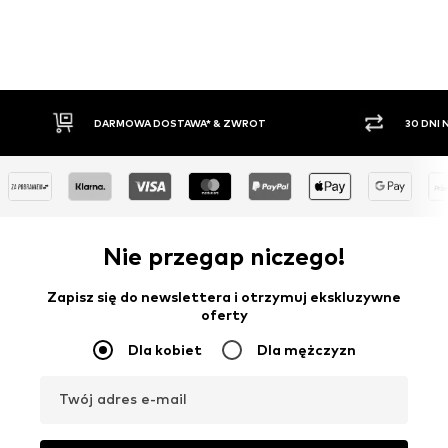
WROT
30 DNI NA ZWROT TOWARU
Nie przegap niczego!
Zapisz się do newslettera i otrzymuj ekskluzywne
oferty
Dla kobiet
Dla mężczyzn
Twój adres e-mail