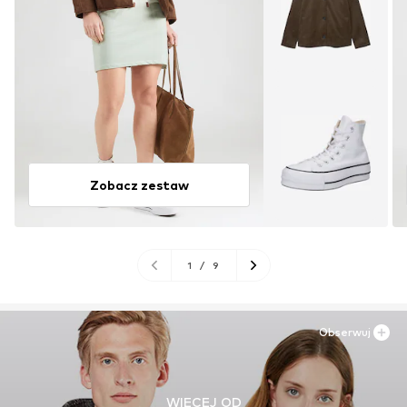
Zobacz zestaw
1
/
9
Obserwuj
WIĘCEJ OD