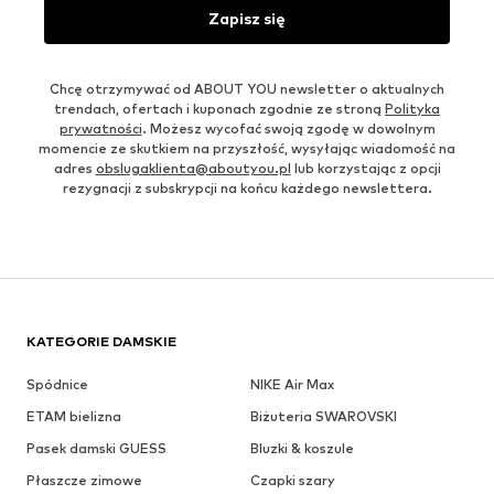
Zapisz się
Chcę otrzymywać od ABOUT YOU newsletter o aktualnych
trendach, ofertach i kuponach zgodnie ze stroną
Polityka
prywatności
. Możesz wycofać swoją zgodę w dowolnym
momencie ze skutkiem na przyszłość, wysyłając wiadomość na
adres
obslugaklienta@aboutyou.pl
lub korzystając z opcji
rezygnacji z subskrypcji na końcu każdego newslettera.
KATEGORIE DAMSKIE
Spódnice
NIKE Air Max
ETAM bielizna
Biżuteria SWAROVSKI
Pasek damski GUESS
Bluzki & koszule
Płaszcze zimowe
Czapki szary