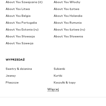
About You Szwajcaria (it)
About You Włochy
About You Litwa
About You Łotwa
About You Belgia
About You Holandia
About You Portugalia
About You Rumunia
About You Estonia (ru)
About You Łotwa (ru)
About You Słowacja
About You Słowenia
About You Szwecja
WYPRZEDAŻ
Swetry & dzianina
Sukienki
Jeansy
Kurtki
Płaszcze
Koszulki & topy
Więcej
Spodnie
Bielizna
Spódnice
Bluzki & koszule
Bluzy
Marynarki