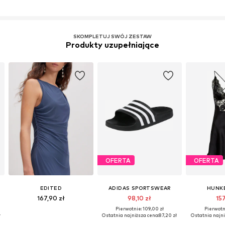
SKOMPLETUJ SWÓJ ZESTAW
Produkty uzupełniające
OFERTA
OFERTA
EDITED
ADIDAS SPORTSWEAR
HUNK
167,90 zł
98,10 zł
157
Pierwotnie: 109,00 zł
Pierwotni
ł
Ostatnia najniższa cena:
87,20 zł
Ostatnia najni