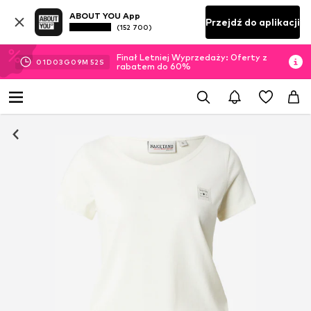
ABOUT YOU App
Przejdź do aplikacji
(152 700)
Finał Letniej Wyprzedaży: Oferty z
01
D
03
G
09
M
52
S
rabatem do 60%