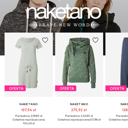
OFERTA
OFERTA
OFERTA
NAKETANO
NAKETANO
NAK
137,94 zł
275,92 zł
128
Pierwotnie: 229,90 zł
Pierwotnie: 432,90 zł
Pierwotni
Ostatnia najniższa cena:
Ostatnia najniższa cena:
137,96 zł
Ostatnia najni
102,45 zł