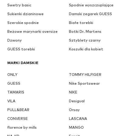
Swetry basic
Spodnie wyszczuplające
Sukienki dzianinowe
Damski zegarek GUESS
Szerokie spodnie
Białe torebki
Beżowe marynarki oversize
Botki Dr. Martens
Dzwony
Sztyblety czarny
GUESS torebki
Koszulki dla kobiet
MARKI DAMSKIE
ONLY
TOMMY HILFIGER
GUESS
Nike Sportswear
TAMARIS
NIKE
VILA
Desigual
PULL&BEAR
Orsay
CONVERSE
LASCANA
florence by mills
MANGO