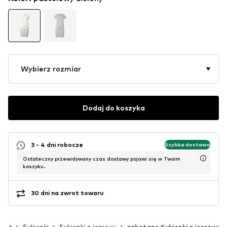
Wybierz rozmiar
Dodaj do koszyka
3 - 4 dni robocze
Szybka dostawa
Ostateczny przewidywany czas dostawy pojawi się w Twoim
koszyku.
30 dni na zwrot towaru
zież
Sukienki
Sukienki z jerseyu
naketano Sukienki z jerseyu