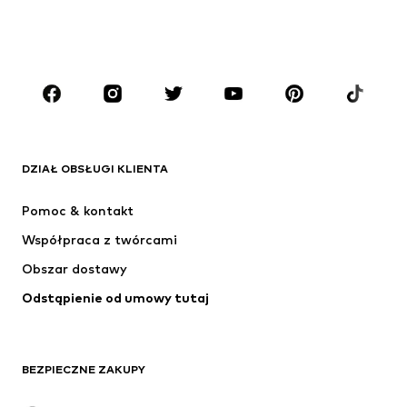
Moda plażowa
Kombinezony
Plus size
Moda ciążowa
Buty
Sport
Akcesoria
Premium
ODZIEŻ
DZIAŁ OBSŁUGI KLIENTA
Nowości
Na czasie
Sukienki
Jeansy
Pomoc & kontakt
Koszulki & topy
Spodnie
Współpraca z twórcami
Kurtki
Swetry & dzianina
Obszar dostawy
Bielizna
Bluzki & koszule
Odstąpienie od umowy tutaj
Płaszcze
Spódnice
Moda plażowa
Bluzy
Marynarki
Kombinezony
BEZPIECZNE ZAKUPY
Plus size
Moda ciążowa