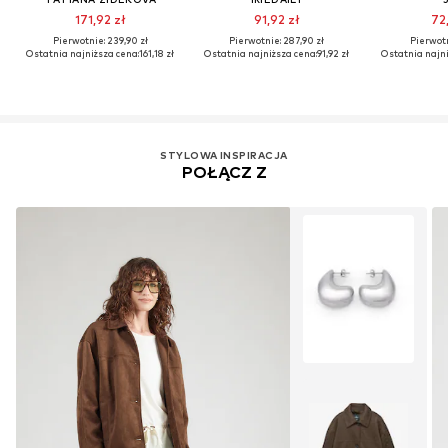
171,92 zł
91,92 zł
72,
Pierwotnie: 239,90 zł
Pierwotnie: 287,90 zł
Pierwotn
Ostatnia najniższa cena:
161,18 zł
Ostatnia najniższa cena:
91,92 zł
Ostatnia najni
STYLOWA INSPIRACJA
POŁĄCZ Z