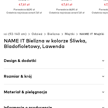
47,61 zł
47,61 zł
47,
Pierwotnie: 66,90 zł
Pierwotnie: 66,90 zł
Pierwotn
Ostatnia najniższa cena:
47,61 zł
Ostatnia najniższa cena:
47,61 zł
Ostatnia najni
Dostępne w różnych rozmiarach
Dostępne w różnych rozmiarach
Dodaj do koszyka
Dodaj do koszyka
Dodaj d
zieci (92-140 cm)
Odzież
Bielizna
Majtki
NAME IT Majtki
NAME IT Bielizna w kolorze Śliwka,
Bladofioletowy, Lawenda
Design & dodatki
Dżersej
Rozmiar & krój
Miękki w dotyku
Opakowanie: Trójpak
Nr artykułu
NAI9vsn001000001
Materiał & pielęgnacja
Materiał: 95% Bawełna, 5% Elastan
Informacje o producencie