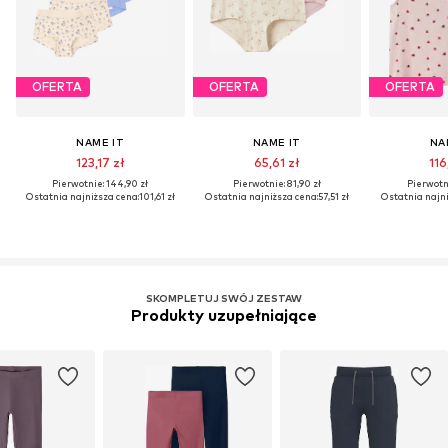
OFERTA
OFERTA
OFERTA
NAME IT
NAME IT
NA
123,17 zł
65,61 zł
116
Pierwotnie: 144,90 zł
Pierwotnie: 81,90 zł
Pierwotni
Ostatnia najniższa cena:
101,61 zł
Ostatnia najniższa cena:
57,51 zł
Ostatnia najni
SKOMPLETUJ SWÓJ ZESTAW
Produkty uzupełniające