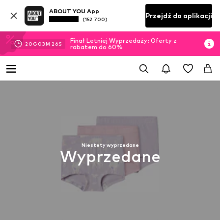
ABOUT YOU App
Przejdź do aplikacji
(152 700)
Finał Letniej Wyprzedaży: Oferty z
20
G
03
M
26
S
rabatem do 60%
Niestety wyprzedane
Wyprzedane