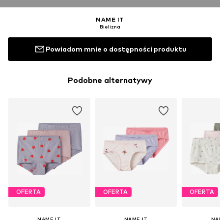
NAME IT
Bielizna
Powiadom mnie o dostępności produktu
Podobne alternatywy
OFERTA
OFERTA
OFERTA
NAME IT
NAME IT
NA