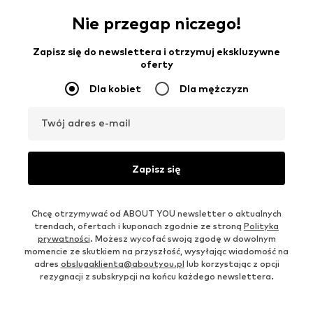
Nie przegap niczego!
Zapisz się do newslettera i otrzymuj ekskluzywne
oferty
Dla kobiet
Dla mężczyzn
Twój adres e-mail
Zapisz się
Chcę otrzymywać od ABOUT YOU newsletter o aktualnych
trendach, ofertach i kuponach zgodnie ze stroną
Polityka
prywatności
. Możesz wycofać swoją zgodę w dowolnym
momencie ze skutkiem na przyszłość, wysyłając wiadomość na
adres
obslugaklienta@aboutyou.pl
lub korzystając z opcji
rezygnacji z subskrypcji na końcu każdego newslettera.