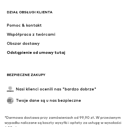
ADIDAS ORIGINALS
Nike Sportswear
Next
ADIDAS SPORTSWEAR
DZIAŁ OBSŁUGI KLIENTA
NIKE
ADIDAS PERFORMANCE
Pomoc & kontakt
SUPERFIT
NAME IT
Współpraca z twórcami
Obszar dostawy
Odstąpienie od umowy tutaj
BEZPIECZNE ZAKUPY
Nasi klienci ocenili nas "bardzo dobrze"
Twoje dane są u nas bezpieczne
*Darmowa dostawa przy zamówieniach od 99,90 zł. W przeciwnym
wypadku naliczane są koszty wysyłki i opłaty za usługę w wysokości