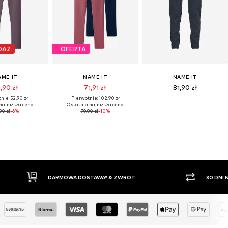
DAŻ
OFERTA
AME IT
NAME IT
NAME IT
,90 zł
71,91 zł
81,90 zł
nie: 52,90 zł
Pierwotnie: 102,90 zł
najniższa cena:
Ostatnia najniższa cena:
90 zł
-6%
79,90 zł
-10%
DARMOWA DOSTAWA* & ZWROT
30 DNI