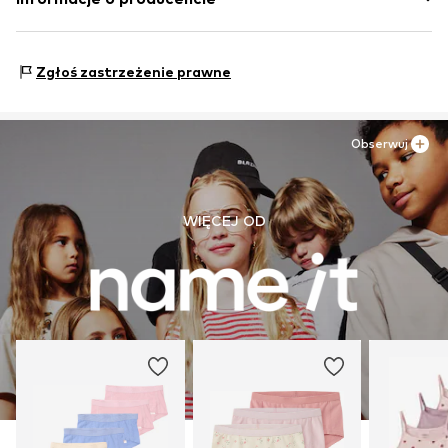
Kraj pochodzenia: Bangladesz
Bestseller Textilhandels GmbH
Modering 1
Zgłoś zastrzeżenie prawne
22457 Hamburg
DE
www.bestseller.com
Obserwuj
WIĘCEJ OD