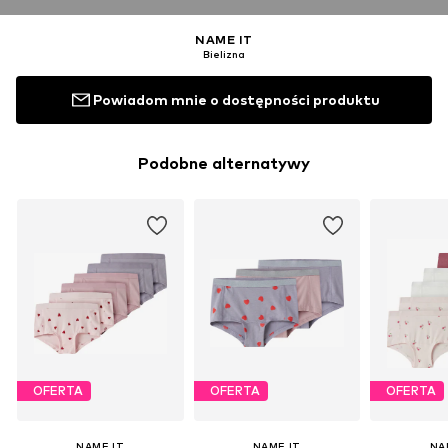
NAME IT
Bielizna
Powiadom mnie o dostępności produktu
Podobne alternatywy
OFERTA
OFERTA
OFERTA
NAME IT
NAME IT
NA