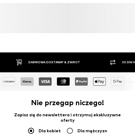
www.bestseller.com
DARMOWA DOSTAWA* & ZWROT
30 DNI
Nie przegap niczego!
Zapisz się do newslettera i otrzymuj ekskluzywne
oferty
Dla kobiet
Dla mężczyzn