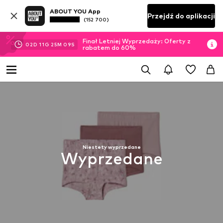
ABOUT YOU App
Przejdź do aplikacji
(152 700)
Finał Letniej Wyprzedaży: Oferty z
02
D
11
G
25
M
09
S
rabatem do 60%
Niestety wyprzedane
Wyprzedane