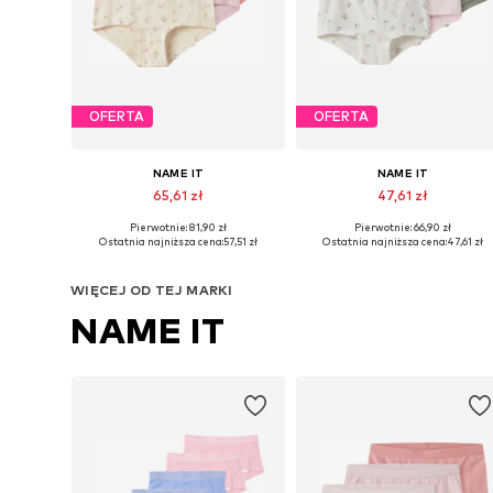
OFERTA
OFERTA
NAME IT
NAME IT
65,61 zł
47,61 zł
Pierwotnie: 81,90 zł
Pierwotnie: 66,90 zł
Dostępne w różnych rozmiarach
Dostępne w różnych rozmiarach
Ostatnia najniższa cena:
57,51 zł
Ostatnia najniższa cena:
47,61 zł
Dodaj do koszyka
Dodaj do koszyka
WIĘCEJ OD TEJ MARKI
NAME IT