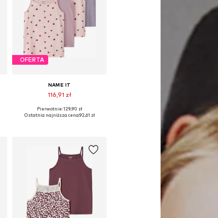
OFERTA
NAME IT
116,91 zł
Pierwotnie: 129,90 zł
Dostępne w różnych rozmiarach
Ostatnia najniższa cena:
92,61 zł
Dodaj do koszyka