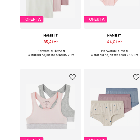
OFERTA
OFERTA
NAME IT
NAME IT
85,41 zł
44,01 zł
Pierwotnie: 119,90 zł
Pierwotnie: 61,90 zł
Dostępne w różnych rozmiarach
Dostępne w różnych rozmiarach
Ostatnia najniższa cena:
85,41 zł
Ostatnia najniższa cena:
44,01 zł
Dodaj do koszyka
Dodaj do koszyka