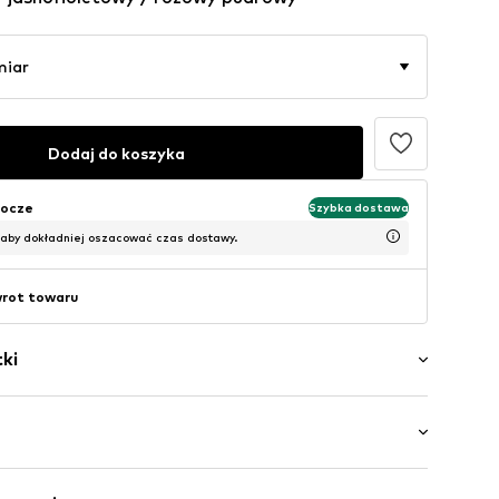
miar
Dodaj do koszyka
bocze
Szybka dostawa
 aby dokładniej oszacować czas dostawy.
wrot towaru
ki
otyw
j powierzchni
Trójpak
ku