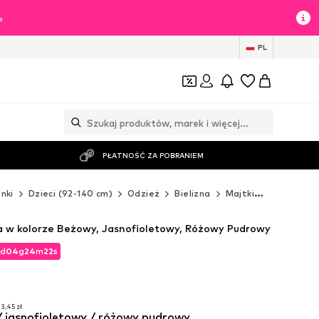
%
PL
PŁATNOŚĆ ZA POBRANIEM
nki
Dzieci (92-140 cm)
Odzież
Bielizna
Majtki
NAME IT M
a w kolorze Beżowy, Jasnofioletowy, Różowy Pudrowy
d
04
g
24
m
20
s
d
04
g
24
m
20
s
3,45 zł
 jasnofioletowy / różowy pudrowy
3,45 zł