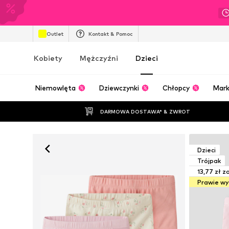
Outlet
Kontakt & Pomoc
Kobiety
Mężczyźni
Dzieci
Niemowlęta
Dziewczynki
Chłopcy
Mark
DARMOWA DOSTAWA* & ZWROT
Dzieci
Trójpak
13,77 zł z
Prawie w