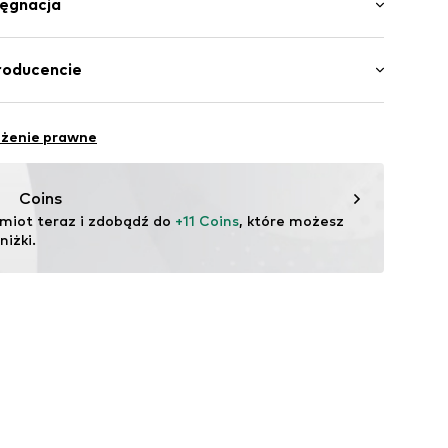
lęgnacja
a0lm001000001
awełna, 5% Elastan
roducencie
a: Bangladesz
ilhandels GmbH
eżenie prawne
.com
Coins
miot teraz i zdobądź do 
+11 Coins
, które możesz 
iżki.