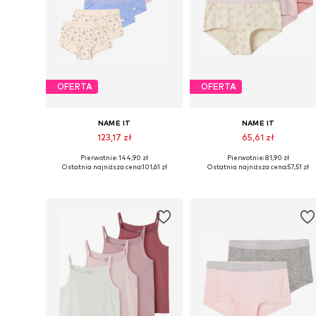
OFERTA
OFERTA
NAME IT
NAME IT
123,17 zł
65,61 zł
Pierwotnie: 144,90 zł
Pierwotnie: 81,90 zł
Dostępne w różnych rozmiarach
Dostępne w różnych rozmiarach
Ostatnia najniższa cena:
101,61 zł
Ostatnia najniższa cena:
57,51 zł
Dodaj do koszyka
Dodaj do koszyka