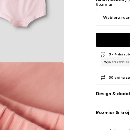
Rozmiar
Wybierz roz
3 - 4 dni ro
Wybierz rozmiar,
30 dni na z
Design & dodat
Kwiatowy m
Rozmiar & krój
Dżersej
Wzór na całe
Opakowanie: 
Miękki w doty