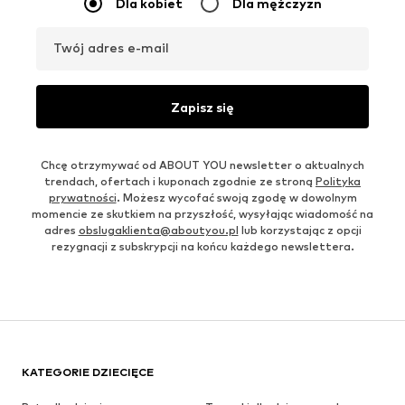
Dla kobiet
Dla mężczyzn
Twój adres e-mail
Zapisz się
Chcę otrzymywać od ABOUT YOU newsletter o aktualnych
trendach, ofertach i kuponach zgodnie ze stroną
Polityka
prywatności
. Możesz wycofać swoją zgodę w dowolnym
momencie ze skutkiem na przyszłość, wysyłając wiadomość na
adres
obslugaklienta@aboutyou.pl
lub korzystając z opcji
rezygnacji z subskrypcji na końcu każdego newslettera.
KATEGORIE DZIECIĘCE