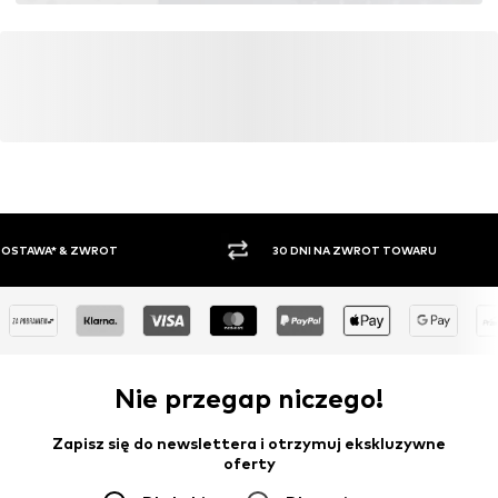
30 DNI NA ZWROT TOWARU
PŁATNO
Nie przegap niczego!
Zapisz się do newslettera i otrzymuj ekskluzywne
oferty