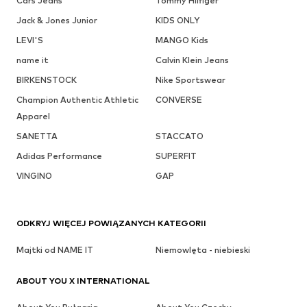
Cars Jeans
Tommy Hilfiger
Jack & Jones Junior
KIDS ONLY
LEVI'S
MANGO Kids
name it
Calvin Klein Jeans
BIRKENSTOCK
Nike Sportswear
Champion Authentic Athletic
CONVERSE
Apparel
SANETTA
STACCATO
Adidas Performance
SUPERFIT
VINGINO
GAP
ODKRYJ WIĘCEJ POWIĄZANYCH KATEGORII
Majtki od NAME IT
Niemowlęta - niebieski
ABOUT YOU X INTERNATIONAL