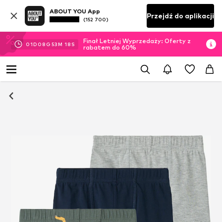
ABOUT YOU App
Przejdź do aplikacji
(152 700)
Finał Letniej Wyprzedaży: Oferty z
01
D
08
G
53
M
18
S
rabatem do 60%