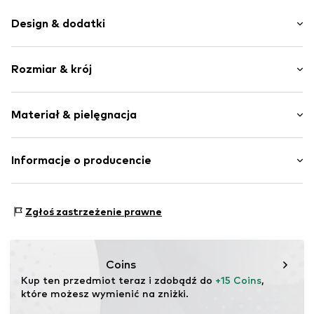
Design & dodatki
Dżersej
Rozmiar & krój
Szwy inside-out
Miękki w dotyku
Opakowanie: Trójpak
Materiał & pielęgnacja
Nr artykułu
NAIa5aa001000002
Materiał: 95% Bawełna (z upraw ekologicznych), 5%
Informacje o producencie
Elastan
Bestseller Textilhandels GmbH
Kraj pochodzenia: Bangladesz
Modering 1
Zgłoś zastrzeżenie prawne
22457 Hamburg
DE
www.bestseller.com
Coins
Kup ten przedmiot teraz i zdobądź do 
+15 Coins
, 
które możesz wymienić na zniżki.