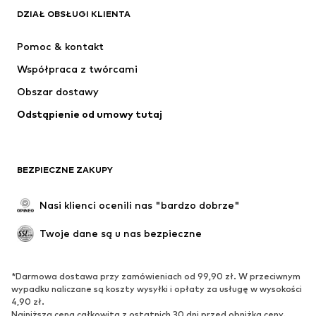
Next
ADIDAS SPORTSWEAR
DZIAŁ OBSŁUGI KLIENTA
NIKE
ADIDAS PERFORMANCE
Pomoc & kontakt
SUPERFIT
NAME IT
Współpraca z twórcami
Obszar dostawy
Odstąpienie od umowy tutaj
BEZPIECZNE ZAKUPY
Nasi klienci ocenili nas "bardzo dobrze"
Twoje dane są u nas bezpieczne
*Darmowa dostawa przy zamówieniach od 99,90 zł. W przeciwnym
wypadku naliczane są koszty wysyłki i opłaty za usługę w wysokości
4,90 zł.
Najniższa cena całkowita z ostatnich 30 dni przed obniżką ceny.