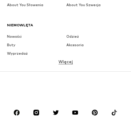
About You Słowenia
About You Szwecja
NIEMOWLĘTA
Nowości
Odzież
Buty
Akcesoria
Wyprzedaż
Więcej
DZIEWCZYNKI
Dzieci (92-140 cm)
Młodzież (140-176 cm)
CHŁOPCY
Dzieci (92-140 cm)
Młodzież (140-176 cm)
MARKI
ADIDAS ORIGINALS
Nike Sportswear