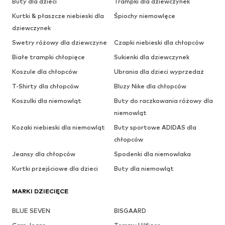
Buty dla dzieci
Trampki dla dziewczynek
Kurtki & płaszcze niebieski dla
Śpiochy niemowlęce
dziewczynek
Swetry różowy dla dziewczyne
Czapki niebieski dla chłopców
Białe trampki chłopięce
Sukienki dla dziewczynek
Koszule dla chłopców
Ubrania dla dzieci wyprzedaż
T-Shirty dla chłopców
Bluzy Nike dla chłopców
Koszulki dla niemowląt
Buty do raczkowania różowy dla
niemowląt
Kozaki niebieski dla niemowląt
Buty sportowe ADIDAS dla
chłopców
Jeansy dla chłopców
Spodenki dla niemowlaka
Kurtki przejściowe dla dzieci
Buty dla niemowląt
MARKI DZIECIĘCE
BLUE SEVEN
BISGAARD