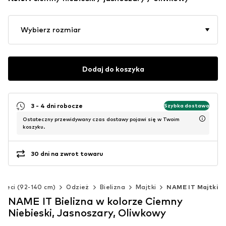
Wybierz rozmiar
Dodaj do koszyka
3 - 4 dni robocze
Szybka dostawa
Ostateczny przewidywany czas dostawy pojawi się w Twoim
koszyku.
30 dni na zwrot towaru
zieci (92-140 cm)
Odzież
Bielizna
Majtki
NAME IT Majtki
NAME IT Bielizna w kolorze Ciemny
Niebieski, Jasnoszary, Oliwkowy