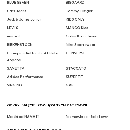
BLUE SEVEN
BISGAARD
Cars Jeans
Tommy Hilfiger
Jack & Jones Junior
KIDS ONLY
LEVI'S
MANGO Kids
name it
Calvin Klein Jeans
BIRKENSTOCK
Nike Sportswear
Champion Authentic Athletic
CONVERSE
Apparel
SANETTA
STACCATO
Adidas Performance
SUPERFIT
VINGINO
GAP
ODKRYJ WIĘCEJ POWIĄZANYCH KATEGORII
Majtki od NAME IT
Niemowlęta - fioletowy
ABOUT YOU X INTERNATIONAL