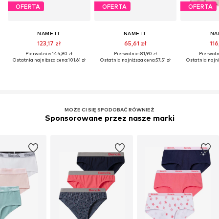
OFERTA
OFERTA
OFERTA
NAME IT
NAME IT
NA
123,17 zł
65,61 zł
116
Pierwotnie: 144,90 zł
Pierwotnie: 81,90 zł
Pierwotni
Ostatnia najniższa cena:
101,61 zł
Ostatnia najniższa cena:
57,51 zł
Ostatnia najni
MOŻE CI SIĘ SPODOBAĆ RÓWNIEŻ
Sponsorowane przez nasze marki