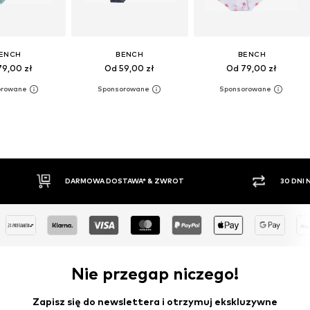
ENCH
BENCH
BENCH
79,00 zł
Od 59,00 zł
Od 79,00 zł
 & ZWROT
30 DNI NA ZWROT TOWARU
Nie przegap niczego!
Zapisz się do newslettera i otrzymuj ekskluzywne