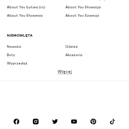
About You Łotwa (ru)
About You Słowacja
About You Słowenia
About You Szwecja
NIEMOWLĘTA
Nowości
Odzież
Buty
Akcesoria
Wyprzedaż
Więcej
DZIEWCZYNKI
Dzieci (92-140 cm)
Młodzież (140-176 cm)
CHŁOPCY
Dzieci (92-140 cm)
Młodzież (140-176 cm)
MARKI