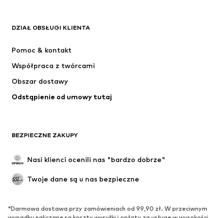
ADIDAS ORIGINALS
Nike Sportswear
Next
ADIDAS SPORTSWEAR
DZIAŁ OBSŁUGI KLIENTA
NIKE
ADIDAS PERFORMANCE
Pomoc & kontakt
SUPERFIT
NAME IT
Współpraca z twórcami
Obszar dostawy
Odstąpienie od umowy tutaj
BEZPIECZNE ZAKUPY
Nasi klienci ocenili nas "bardzo dobrze"
Twoje dane są u nas bezpieczne
*Darmowa dostawa przy zamówieniach od 99,90 zł. W przeciwnym
wypadku naliczane są koszty wysyłki i opłaty za usługę w wysokości