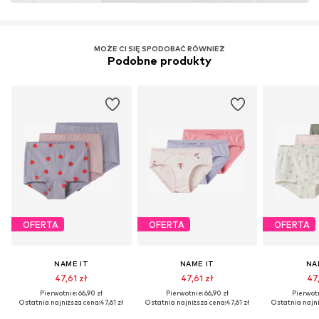
MOŻE CI SIĘ SPODOBAĆ RÓWNIEŻ
Podobne produkty
OFERTA
OFERTA
OFERTA
NAME IT
NAME IT
NA
47,61 zł
47,61 zł
47,
Pierwotnie: 66,90 zł
Pierwotnie: 66,90 zł
Pierwotn
Ostatnia najniższa cena:
47,61 zł
Ostatnia najniższa cena:
47,61 zł
Ostatnia najni