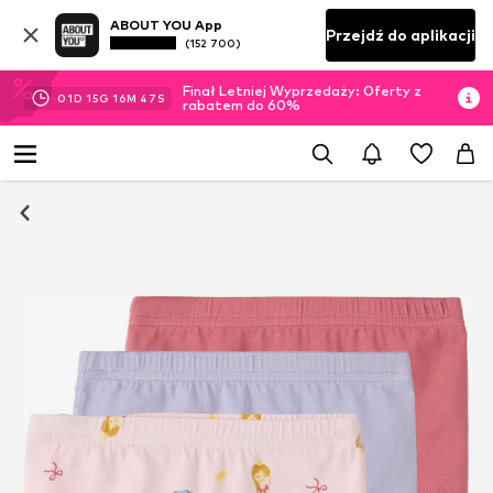
ABOUT YOU App
Przejdź do aplikacji
(152 700)
Finał Letniej Wyprzedaży: Oferty z
01
D
15
G
16
M
46
S
rabatem do 60%