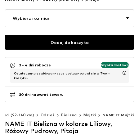
Wybierz rozmiar
Dodaj do koszyka
3 - 4 dni robocze
Szybka dostawa
Ostateczny przewidywany czas dostawy pojawi się w Twoim
koszyku.
30 dni na zwrot towaru
zieci (92-140 cm)
Odzież
Bielizna
Majtki
NAME IT Majtki
NAME IT Bielizna w kolorze Liliowy,
Różowy Pudrowy, Pitaja