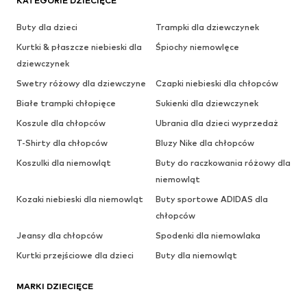
KATEGORIE DZIECIĘCE
Buty dla dzieci
Trampki dla dziewczynek
Kurtki & płaszcze niebieski dla
Śpiochy niemowlęce
dziewczynek
Swetry różowy dla dziewczyne
Czapki niebieski dla chłopców
Białe trampki chłopięce
Sukienki dla dziewczynek
Koszule dla chłopców
Ubrania dla dzieci wyprzedaż
T-Shirty dla chłopców
Bluzy Nike dla chłopców
Koszulki dla niemowląt
Buty do raczkowania różowy dla
niemowląt
Kozaki niebieski dla niemowląt
Buty sportowe ADIDAS dla
chłopców
Jeansy dla chłopców
Spodenki dla niemowlaka
Kurtki przejściowe dla dzieci
Buty dla niemowląt
MARKI DZIECIĘCE