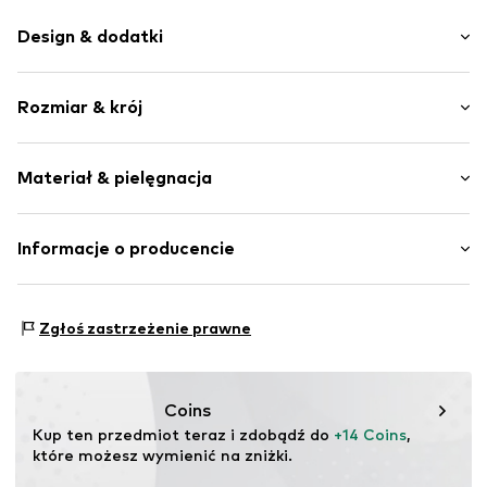
Design & dodatki
Dżersej
Rozmiar & krój
Wzór na całej powierzchni
Miękki w dotyku
Opakowanie: Trójpak
Materiał & pielęgnacja
Nr artykułu
NAIa5b2001000002
Materiał: 95% Bawełna (z upraw ekologicznych), 5%
Informacje o producencie
Elastan
Bestseller Textilhandels GmbH
Kraj pochodzenia: Bangladesz
Modering 1
Zgłoś zastrzeżenie prawne
22457 Hamburg
DE
www.bestseller.com
Coins
Kup ten przedmiot teraz i zdobądź do 
+14 Coins
, 
które możesz wymienić na zniżki.