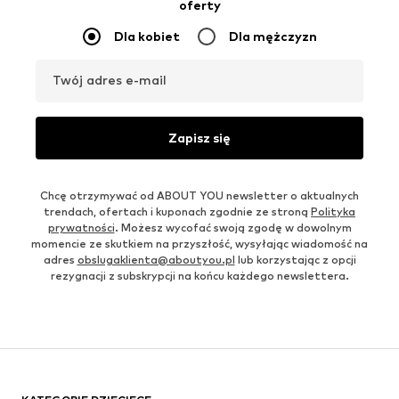
oferty
Dla kobiet
Dla mężczyzn
Twój adres e-mail
Zapisz się
Chcę otrzymywać od ABOUT YOU newsletter o aktualnych
trendach, ofertach i kuponach zgodnie ze stroną
Polityka
prywatności
. Możesz wycofać swoją zgodę w dowolnym
momencie ze skutkiem na przyszłość, wysyłając wiadomość na
adres
obslugaklienta@aboutyou.pl
lub korzystając z opcji
rezygnacji z subskrypcji na końcu każdego newslettera.