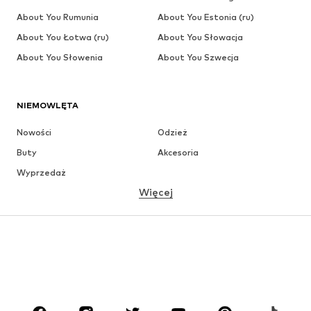
About You Rumunia
About You Estonia (ru)
About You Łotwa (ru)
About You Słowacja
About You Słowenia
About You Szwecja
NIEMOWLĘTA
Nowości
Odzież
Buty
Akcesoria
Wyprzedaż
Więcej
DZIEWCZYNKI
Dzieci (92-140 cm)
Młodzież (140-176 cm)
CHŁOPCY
Dzieci (92-140 cm)
Młodzież (140-176 cm)