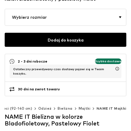
Wybierz rozmiar
Dodaj do koszyka
2 - 3 dni robocze
Szybka dostawa
Ostateczny przewidywany czas dostawy pojawi się w Twoim
koszyku.
30 dni na zwrot towaru
zieci (92-140 cm)
Odzież
Bielizna
Majtki
NAME IT Majtki
NAME IT Bielizna w kolorze
Bladofioletowy, Pastelowy Fiolet