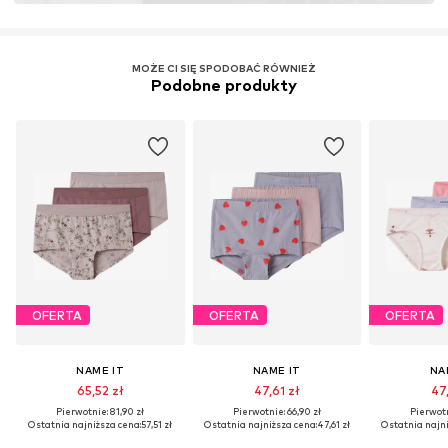
MOŻE CI SIĘ SPODOBAĆ RÓWNIEŻ
Podobne produkty
OFERTA
OFERTA
OFERTA
NAME IT
NAME IT
NA
65,52 zł
47,61 zł
47,
Pierwotnie: 81,90 zł
Pierwotnie: 66,90 zł
Pierwotn
Ostatnia najniższa cena:
57,51 zł
Ostatnia najniższa cena:
47,61 zł
Ostatnia najni