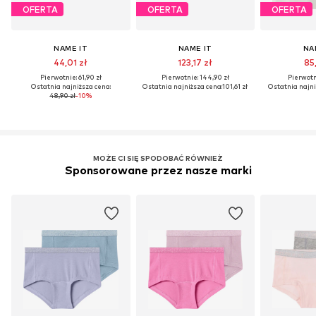
OFERTA
OFERTA
OFERTA
NAME IT
NAME IT
NA
44,01 zł
123,17 zł
85,
Pierwotnie: 61,90 zł
Pierwotnie: 144,90 zł
Pierwotni
Ostatnia najniższa cena:
Ostatnia najniższa cena:
101,61 zł
Ostatnia najni
48,90 zł
-10%
MOŻE CI SIĘ SPODOBAĆ RÓWNIEŻ
Sponsorowane przez nasze marki