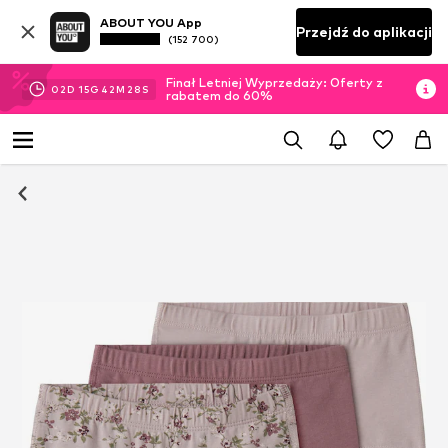
ABOUT YOU App
Przejdź do aplikacji
(152 700)
Finał Letniej Wyprzedaży: Oferty z
02
D
15
G
42
M
27
S
rabatem do 60%