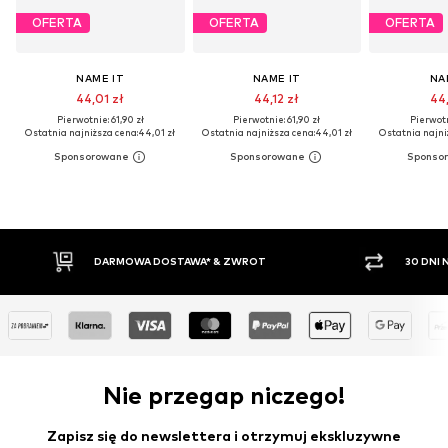
OFERTA
OFERTA
OFERTA
NAME IT
NAME IT
NA
44,01 zł
44,12 zł
44,
Pierwotnie: 61,90 zł
Pierwotnie: 61,90 zł
Pierwotn
Ostatnia najniższa cena:
44,01 zł
Ostatnia najniższa cena:
44,01 zł
Ostatnia najni
OSTAWA* & ZWROT
30 DNI NA ZWROT TOWARU
Nie przegap niczego!
Zapisz się do newslettera i otrzymuj ekskluzywne