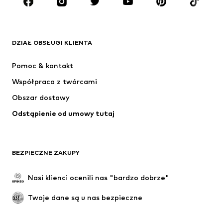
MARKI
ADIDAS ORIGINALS
Nike Sportswear
Next
ADIDAS SPORTSWEAR
DZIAŁ OBSŁUGI KLIENTA
NIKE
ADIDAS PERFORMANCE
Pomoc & kontakt
NAME IT
SUPERFIT
Współpraca z twórcami
Obszar dostawy
Odstąpienie od umowy tutaj
BEZPIECZNE ZAKUPY
Nasi klienci ocenili nas "bardzo dobrze"
Twoje dane są u nas bezpieczne