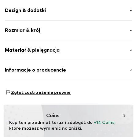
Design & dodatki
Bawełna
Rozmiar & krój
Miękki w dotyku
Materiał przyjazny dla skóry
Opakowanie: Trójpak
Materiał & pielęgnacja
Nr artykułu
NAIa5bc001000002
Materiał: 95% Bawełna (z upraw ekologicznych), 5%
Informacje o producencie
Elastan
Bestseller Textilhandels GmbH
Kraj pochodzenia: Bangladesz
Modering 1
Zgłoś zastrzeżenie prawne
22457 Hamburg
DE
www.bestseller.com
Coins
Kup ten przedmiot teraz i zdobądź do 
+14 Coins
, 
które możesz wymienić na zniżki.