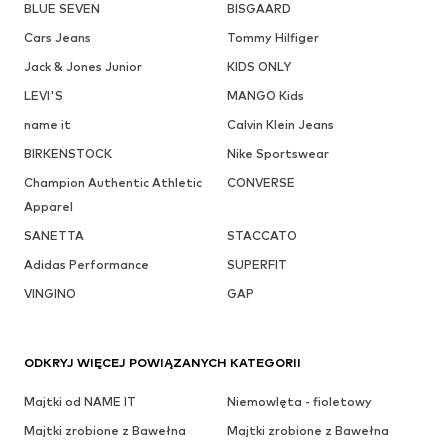
BLUE SEVEN
BISGAARD
Cars Jeans
Tommy Hilfiger
Jack & Jones Junior
KIDS ONLY
LEVI'S
MANGO Kids
name it
Calvin Klein Jeans
BIRKENSTOCK
Nike Sportswear
Champion Authentic Athletic
CONVERSE
Apparel
SANETTA
STACCATO
Adidas Performance
SUPERFIT
VINGINO
GAP
ODKRYJ WIĘCEJ POWIĄZANYCH KATEGORII
Majtki od NAME IT
Niemowlęta - fioletowy
Majtki zrobione z Bawełna
Majtki zrobione z Bawełna