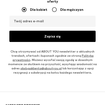
oferty
Dla kobiet
Dla mężczyzn
Twój adres e-mail
Zapisz się
Chcę otrzymywać od ABOUT YOU newsletter o aktualnych
trendach, ofertach i kuponach zgodnie ze stroną
Polityka
prywatności
. Możesz wycofać swoją zgodę w dowolnym
momencie ze skutkiem na przyszłość, wysyłając wiadomość na
adres
obslugaklienta@aboutyou.pl
lub korzystając z opcji
rezygnacji z subskrypcji na końcu każdego newslettera.