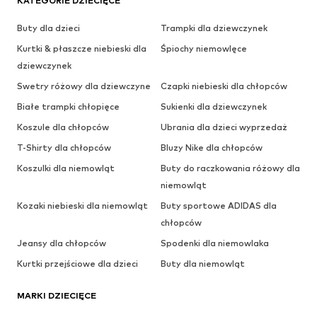
KATEGORIE DZIECIĘCE
Buty dla dzieci
Trampki dla dziewczynek
Kurtki & płaszcze niebieski dla
Śpiochy niemowlęce
dziewczynek
Swetry różowy dla dziewczyne
Czapki niebieski dla chłopców
Białe trampki chłopięce
Sukienki dla dziewczynek
Koszule dla chłopców
Ubrania dla dzieci wyprzedaż
T-Shirty dla chłopców
Bluzy Nike dla chłopców
Koszulki dla niemowląt
Buty do raczkowania różowy dla
niemowląt
Kozaki niebieski dla niemowląt
Buty sportowe ADIDAS dla
chłopców
Jeansy dla chłopców
Spodenki dla niemowlaka
Kurtki przejściowe dla dzieci
Buty dla niemowląt
MARKI DZIECIĘCE