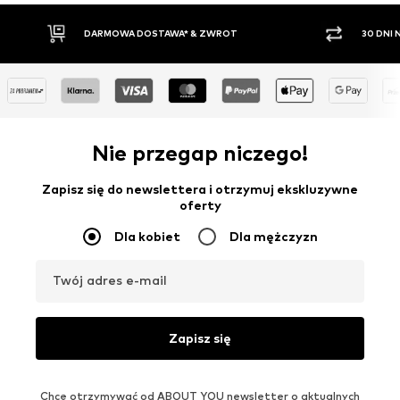
30 DNI NA ZWROT TOWARU
PŁAT
Nie przegap niczego!
Zapisz się do newslettera i otrzymuj ekskluzywne
oferty
Dla kobiet
Dla mężczyzn
Twój adres e-mail
Zapisz się
Chcę otrzymywać od ABOUT YOU newsletter o aktualnych