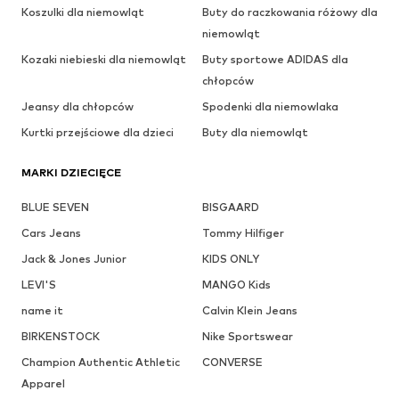
Koszulki dla niemowląt
Buty do raczkowania różowy dla
niemowląt
Kozaki niebieski dla niemowląt
Buty sportowe ADIDAS dla
chłopców
Jeansy dla chłopców
Spodenki dla niemowlaka
Kurtki przejściowe dla dzieci
Buty dla niemowląt
MARKI DZIECIĘCE
BLUE SEVEN
BISGAARD
Cars Jeans
Tommy Hilfiger
Jack & Jones Junior
KIDS ONLY
LEVI'S
MANGO Kids
name it
Calvin Klein Jeans
BIRKENSTOCK
Nike Sportswear
Champion Authentic Athletic
CONVERSE
Apparel