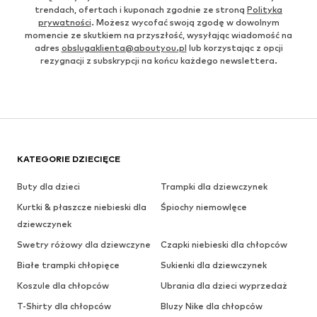
trendach, ofertach i kuponach zgodnie ze stroną
Polityka
prywatności
. Możesz wycofać swoją zgodę w dowolnym
momencie ze skutkiem na przyszłość, wysyłając wiadomość na
adres
obslugaklienta@aboutyou.pl
lub korzystając z opcji
rezygnacji z subskrypcji na końcu każdego newslettera.
KATEGORIE DZIECIĘCE
Buty dla dzieci
Trampki dla dziewczynek
Kurtki & płaszcze niebieski dla
Śpiochy niemowlęce
dziewczynek
Swetry różowy dla dziewczyne
Czapki niebieski dla chłopców
Białe trampki chłopięce
Sukienki dla dziewczynek
Koszule dla chłopców
Ubrania dla dzieci wyprzedaż
T-Shirty dla chłopców
Bluzy Nike dla chłopców