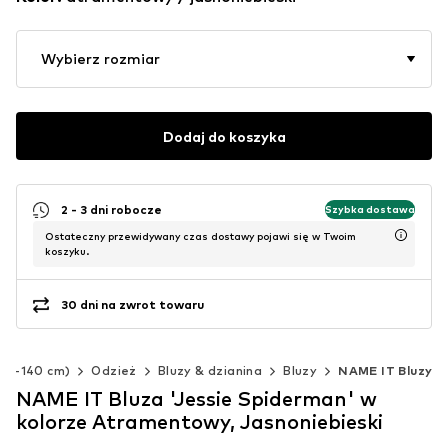
Wybierz rozmiar
Dodaj do koszyka
2 - 3 dni robocze
Szybka dostawa
Ostateczny przewidywany czas dostawy pojawi się w Twoim
koszyku.
30 dni na zwrot towaru
(92-140 cm)
Odzież
Bluzy & dzianina
Bluzy
NAME IT Bluzy
NAME IT Bluza 'Jessie Spiderman' w
kolorze Atramentowy, Jasnoniebieski