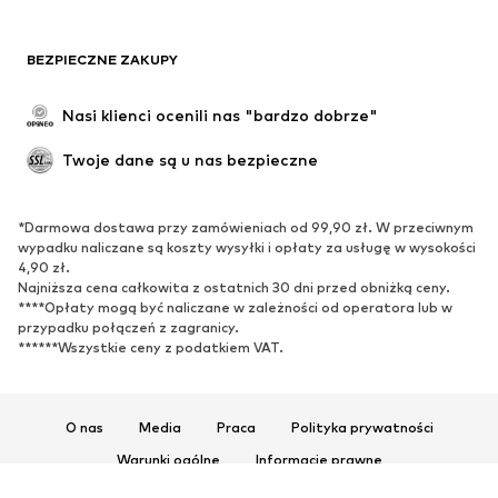
BEZPIECZNE ZAKUPY
Nasi klienci ocenili nas "bardzo dobrze"
Twoje dane są u nas bezpieczne
*Darmowa dostawa przy zamówieniach od 99,90 zł. W przeciwnym
wypadku naliczane są koszty wysyłki i opłaty za usługę w wysokości
4,90 zł.
Najniższa cena całkowita z ostatnich 30 dni przed obniżką ceny.
****Opłaty mogą być naliczane w zależności od operatora lub w
przypadku połączeń z zagranicy.
******Wszystkie ceny z podatkiem VAT.
O nas
Media
Praca
Polityka prywatności
Warunki ogólne
Informacje prawne
Ułatwienia dostępu
Bezpieczeństwo produktu