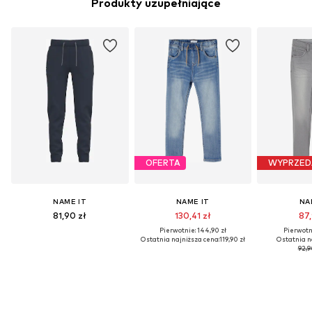
Produkty uzupełniające
OFERTA
WYPRZED
NAME IT
NAME IT
NA
81,90 zł
130,41 zł
87,
Pierwotnie: 144,90 zł
Pierwotni
Ostatnia najniższa cena:
119,90 zł
Ostatnia n
92,9