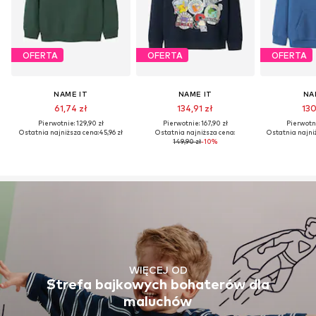
OFERTA
OFERTA
OFERTA
NAME IT
NAME IT
NA
61,74 zł
134,91 zł
130
Pierwotnie: 129,90 zł
Pierwotnie: 167,90 zł
Pierwotni
Ostatnia najniższa cena:
45,96 zł
Ostatnia najniższa cena:
Ostatnia najni
149,90 zł
-10%
WIĘCEJ OD
Strefa bajkowych bohaterów dla
maluchów