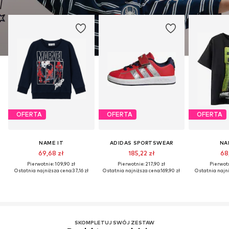
OFERTA
OFERTA
OFERTA
NAME IT
ADIDAS SPORTSWEAR
NA
69,68 zł
185,22 zł
68,
Pierwotnie: 109,90 zł
Pierwotnie: 217,90 zł
Pierwotn
Ostatnia najniższa cena:
37,16 zł
Ostatnia najniższa cena:
169,90 zł
Ostatnia najni
SKOMPLETUJ SWÓJ ZESTAW