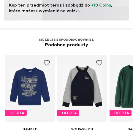
ekosystemów poprzez rolnictwo ekologiczne poprzez
Kup ten przedmiot teraz i zdobądź do 
+18 Coins
, 
rezygnację z modyfikacji genetycznych oraz ograniczenie
które możesz wymienić na zniżki.
zużycia wody i nawozów chemicznych.
Więcej
MOŻE CI SIĘ SPODOBAĆ RÓWNIEŻ
Podobne produkty
OFERTA
OFERTA
OFERTA
NAME IT
WE FASHION
NA