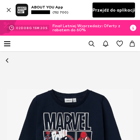
ABOUT YOU App
Przejdź do aplikacji
(152 700)
Finał Letniej Wyprzedaży: Oferty z
02
D
08
G
15
M
20
S
rabatem do 60%