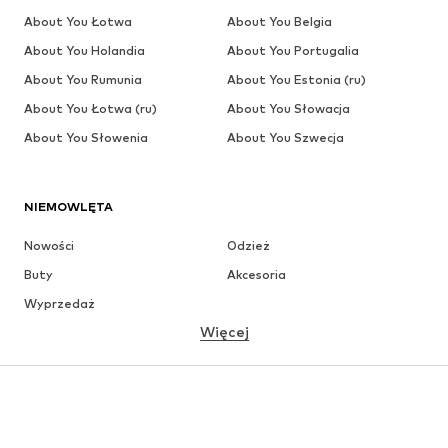
About You Łotwa
About You Belgia
About You Holandia
About You Portugalia
About You Rumunia
About You Estonia (ru)
About You Łotwa (ru)
About You Słowacja
About You Słowenia
About You Szwecja
NIEMOWLĘTA
Nowości
Odzież
Buty
Akcesoria
Wyprzedaż
Więcej
DZIEWCZYNKI
Dzieci (92-140 cm)
Młodzież (140-176 cm)
CHŁOPCY