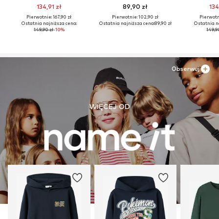
134,91 zł
89,90 zł
134
Pierwotnie: 167,90 zł
Pierwotnie: 102,90 zł
Pierwotni
Ostatnia najniższa cena:
Ostatnia najniższa cena:
89,90 zł
Ostatnia n
149,90 zł
-10%
149,9
Obserwuj
WIĘCEJ OD