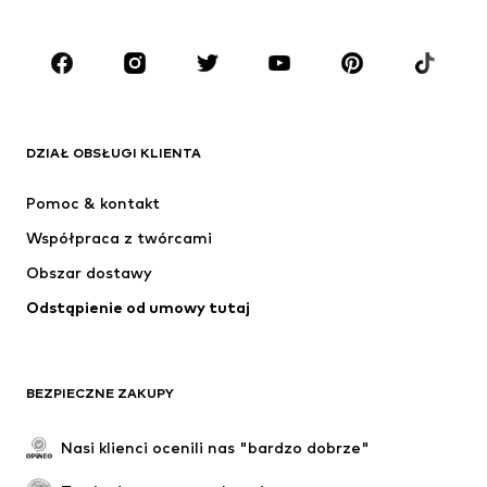
Dzieci (92-140 cm)
Młodzież (140-176 cm)
MARKI
ADIDAS ORIGINALS
Nike Sportswear
Next
ADIDAS SPORTSWEAR
DZIAŁ OBSŁUGI KLIENTA
NIKE
Jordan
Pomoc & kontakt
ADIDAS PERFORMANCE
NAME IT
Współpraca z twórcami
Obszar dostawy
Odstąpienie od umowy tutaj
BEZPIECZNE ZAKUPY
Nasi klienci ocenili nas "bardzo dobrze"