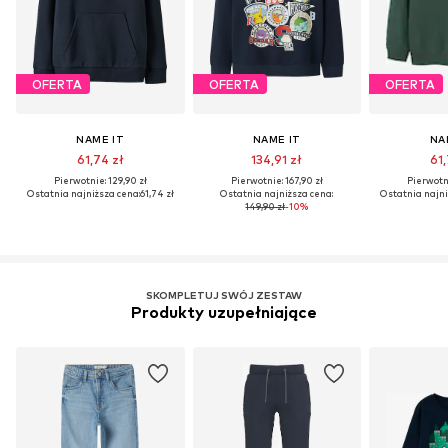
OFERTA
OFERTA
OFERTA
NAME IT
NAME IT
NA
61,74 zł
134,91 zł
61,
Pierwotnie: 129,90 zł
Pierwotnie: 167,90 zł
Pierwotni
Ostatnia najniższa cena:
61,74 zł
Ostatnia najniższa cena:
Ostatnia najni
149,90 zł
-10%
SKOMPLETUJ SWÓJ ZESTAW
Produkty uzupełniające