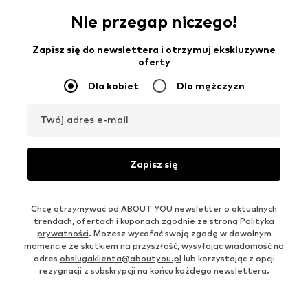
Nie przegap niczego!
Zapisz się do newslettera i otrzymuj ekskluzywne
oferty
Dla kobiet
Dla mężczyzn
Twój adres e-mail
Zapisz się
Chcę otrzymywać od ABOUT YOU newsletter o aktualnych
trendach, ofertach i kuponach zgodnie ze stroną
Polityka
prywatności
. Możesz wycofać swoją zgodę w dowolnym
momencie ze skutkiem na przyszłość, wysyłając wiadomość na
adres
obslugaklienta@aboutyou.pl
lub korzystając z opcji
rezygnacji z subskrypcji na końcu każdego newslettera.