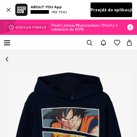
ABOUT YOU App
Przejdź do aplikacji
(152 700)
Finał Letniej Wyprzedaży: Oferty z
03
D
04
G
17
M
04
S
rabatem do 60%