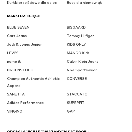
Kurtki przejściowe dla dzieci
Buty dla niemowląt
MARKI DZIECIĘCE
BLUE SEVEN
BISGAARD
Cars Jeans
Tommy Hilfiger
Jack & Jones Junior
KIDS ONLY
LEVI'S
MANGO Kids
name it
Calvin Klein Jeans
BIRKENSTOCK
Nike Sportswear
Champion Authentic Athletic
CONVERSE
Apparel
SANETTA
STACCATO
Adidas Performance
SUPERFIT
VINGINO
GAP
ODKRYJ WIĘCEJ POWIĄZANYCH KATEGORII