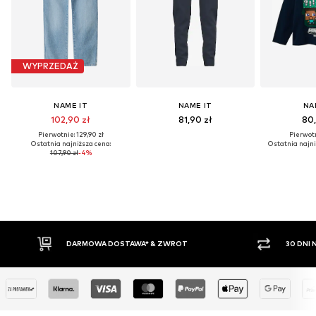
WYPRZEDAŻ
NAME IT
NAME IT
NA
102,90 zł
81,90 zł
80,
Pierwotnie: 129,90 zł
Pierwotn
Ostatnia najniższa cena:
Ostatnia najni
107,90 zł
-4%
WROT
30 DNI NA ZWROT TOWARU