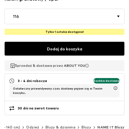
116
Tylko 1 sztuka dostępna!
Dodaj do koszyka
Sprzedaż & dostawa przez
Sprzedaż & dostawa przez
ABOUT YOU
ABOUT YOU
3 - 4 dni robocze
Szybka dostawa
Ostateczny przewidywany czas dostawy pojawi się w Twoim
koszyku.
30 dni na zwrot towaru
(92-140 cm)
Odzież
Bluzy & dzianina
Bluzy
NAME IT Bluzy