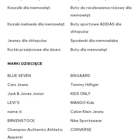
Koszulki dla niemowląt
Buty do raczkowania różowy dla
niemowląt
Kozaki niebieski dla niemowląt
Buty sportowe ADIDAS dla
chłopców
Jeansy dla chłopców
Spodenki dla niemowlaka
Kurtki przejściowe dla dzieci
Buty dla niemowląt
MARKI DZIECIĘCE
BLUE SEVEN
BISGAARD
Cars Jeans
Tommy Hilfiger
Jack & Jones Junior
KIDS ONLY
LEVI'S
MANGO Kids
name it
Calvin Klein Jeans
BIRKENSTOCK
Nike Sportswear
Champion Authentic Athletic
CONVERSE
Apparel