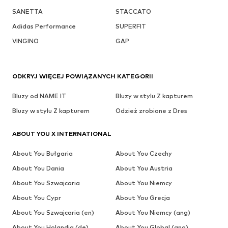
SANETTA
STACCATO
Adidas Performance
SUPERFIT
VINGINO
GAP
ODKRYJ WIĘCEJ POWIĄZANYCH KATEGORII
Bluzy od NAME IT
Bluzy w stylu Z kapturem
Bluzy w stylu Z kapturem
Odzież zrobione z Dres
ABOUT YOU X INTERNATIONAL
About You Bułgaria
About You Czechy
About You Dania
About You Austria
About You Szwajcaria
About You Niemcy
About You Cypr
About You Grecja
About You Szwajcaria (en)
About You Niemcy (ang)
About You Holandia (de)
About You Global (ang)