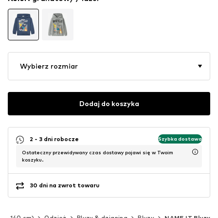
Wybierz rozmiar
Dodaj do koszyka
2 - 3 dni robocze
Szybka dostawa
Ostateczny przewidywany czas dostawy pojawi się w Twoim
koszyku.
30 dni na zwrot towaru
(92-140 cm)
Odzież
Bluzy & dzianina
Bluzy
NAME IT Bluzy