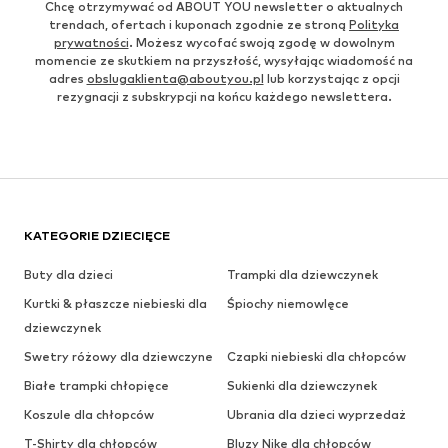
Chcę otrzymywać od ABOUT YOU newsletter o aktualnych
trendach, ofertach i kuponach zgodnie ze stroną
Polityka
prywatności
. Możesz wycofać swoją zgodę w dowolnym
momencie ze skutkiem na przyszłość, wysyłając wiadomość na
adres
obslugaklienta@aboutyou.pl
lub korzystając z opcji
rezygnacji z subskrypcji na końcu każdego newslettera.
KATEGORIE DZIECIĘCE
Buty dla dzieci
Trampki dla dziewczynek
Kurtki & płaszcze niebieski dla
Śpiochy niemowlęce
dziewczynek
Swetry różowy dla dziewczyne
Czapki niebieski dla chłopców
Białe trampki chłopięce
Sukienki dla dziewczynek
Koszule dla chłopców
Ubrania dla dzieci wyprzedaż
T-Shirty dla chłopców
Bluzy Nike dla chłopców