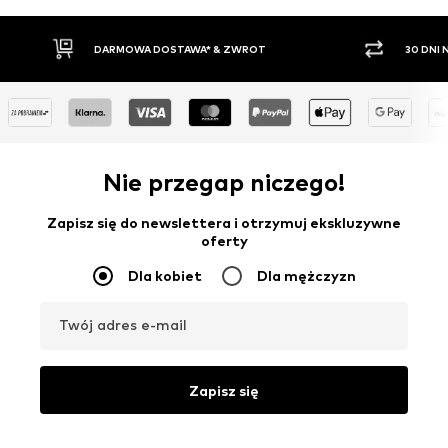
30 DNI NA ZWROT TOWARU
PŁATNO
Nie przegap niczego!
Zapisz się do newslettera i otrzymuj ekskluzywne
oferty
Dla kobiet
Dla mężczyzn
Twój adres e-mail
Zapisz się