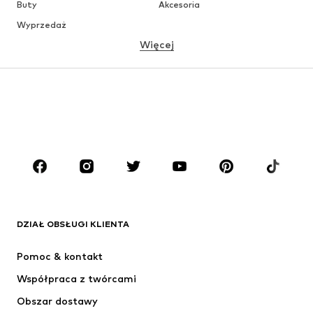
Buty
Akcesoria
Wyprzedaż
Więcej
DZIEWCZYNKI
Dzieci (92-140 cm)
Młodzież (140-176 cm)
CHŁOPCY
Dzieci (92-140 cm)
Młodzież (140-176 cm)
MARKI
ADIDAS ORIGINALS
Nike Sportswear
Next
ADIDAS SPORTSWEAR
DZIAŁ OBSŁUGI KLIENTA
NIKE
ADIDAS PERFORMANCE
Pomoc & kontakt
NAME IT
SUPERFIT
Współpraca z twórcami
Obszar dostawy