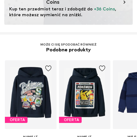
Coins
Kup ten przedmiot teraz i zdobądź do 
+36 Coins
, 
które możesz wymienić na zniżki.
MOŻE CI SIĘ SPODOBAĆ RÓWNIEŻ
Podobne produkty
OFERTA
OFERTA
NAME IT
NAME IT
WE F