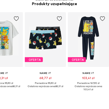
Produkty uzupełniające
OFERTA
OFERTA
ME IT
NAME IT
NAME IT
,31 zł
68,77 zł
103,41 zł
nie: 95,90 zł
Pierwotnie: 95,90 zł
Pierwotnie: 167,90 zł
iższa cena:
68,31 zł
Ostatnia najniższa cena:
68,31 zł
Ostatnia najniższa cena:
103,41 zł