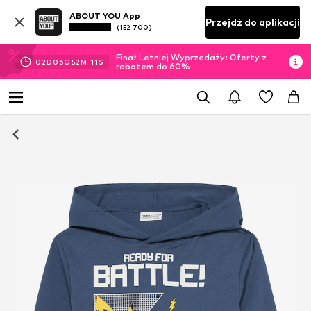
ABOUT YOU App
Przejdź do aplikacji
(152 700)
Finał Letniej Wyprzedaży: Oferty z
02
D
06
G
52
M
10
S
rabatem do 60%