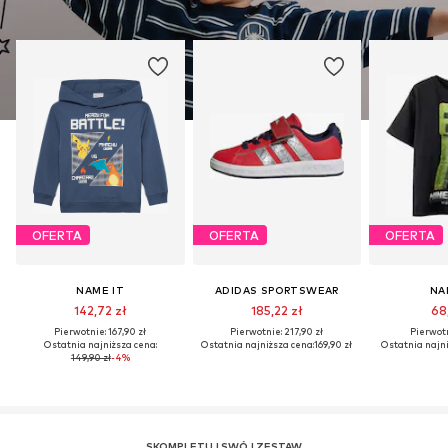
OFERTA
OFERTA
OFERTA
NAME IT
ADIDAS SPORTSWEAR
NA
142,72 zł
185,22 zł
68,
Pierwotnie: 167,90 zł
Pierwotnie: 217,90 zł
Pierwotn
Ostatnia najniższa cena:
Ostatnia najniższa cena:
169,90 zł
Ostatnia najni
149,90 zł
-4%
SKOMPLETUJ SWÓJ ZESTAW