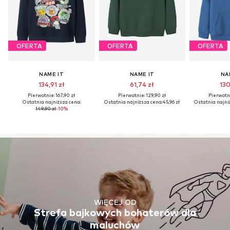
OFERTA
OFERTA
OFERTA
NAME IT
NAME IT
NA
134,91 zł
61,74 zł
130
Pierwotnie: 167,90 zł
Pierwotnie: 129,90 zł
Pierwotni
Ostatnia najniższa cena:
Ostatnia najniższa cena:
45,96 zł
Ostatnia najni
149,90 zł
-10%
WIĘCEJ OD
Strefa bajkowych bohaterów dla
maluchów