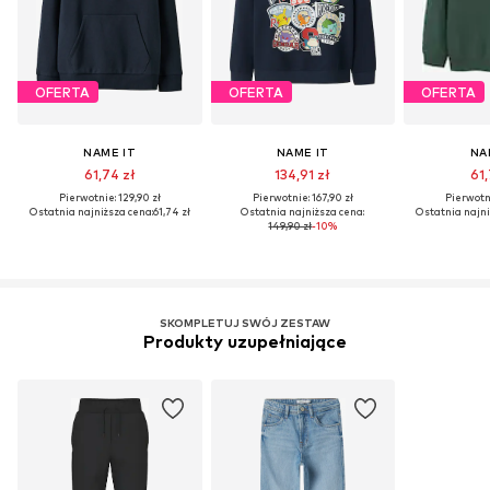
OFERTA
OFERTA
OFERTA
NAME IT
NAME IT
NA
61,74 zł
134,91 zł
61,
Pierwotnie: 129,90 zł
Pierwotnie: 167,90 zł
Pierwotni
Ostatnia najniższa cena:
61,74 zł
Ostatnia najniższa cena:
Ostatnia najni
149,90 zł
-10%
SKOMPLETUJ SWÓJ ZESTAW
Produkty uzupełniające