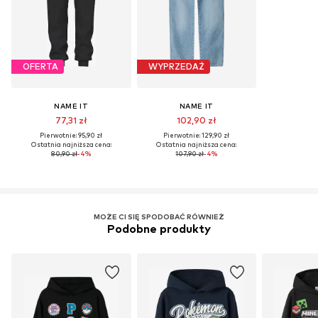
OFERTA
WYPRZEDAŻ
NAME IT
NAME IT
77,31 zł
102,90 zł
Pierwotnie: 95,90 zł
Pierwotnie: 129,90 zł
Ostatnia najniższa cena:
Ostatnia najniższa cena:
80,90 zł
-4%
107,90 zł
-4%
MOŻE CI SIĘ SPODOBAĆ RÓWNIEŻ
Podobne produkty