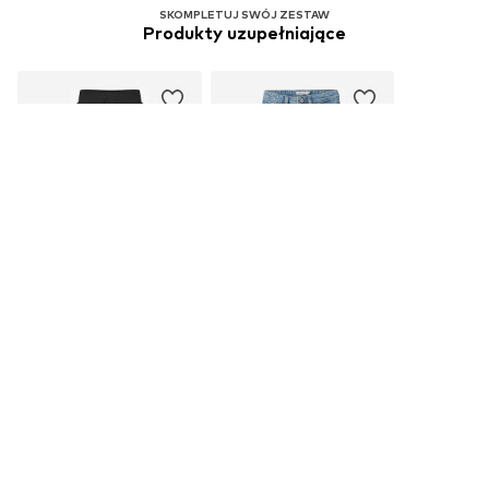
SKOMPLETUJ SWÓJ ZESTAW
Produkty uzupełniające
OFERTA
WYPRZEDAŻ
NAME IT
NAME IT
77,31 zł
102,90 zł
Pierwotnie: 95,90 zł
Pierwotnie: 129,90 zł
Ostatnia najniższa cena:
Ostatnia najniższa cena:
80,90 zł
-4%
107,90 zł
-4%