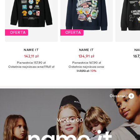
OFERTA
OFERTA
NAME IT
NAME IT
NA
142,11 zł
134,91 zł
167
Pierwotnie: 157,90 zł
Pierwotnie: 167,90 zł
Ostatnia najniższa cena:
119,61 zł
Ostatnia najniższa cena:
149,90 zł
-10%
Obserwuj
WIĘCEJ OD