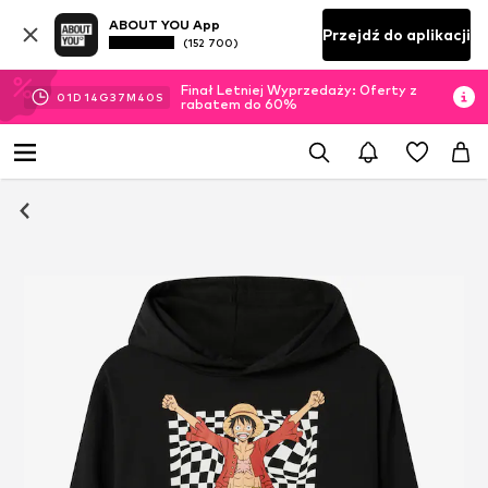
ABOUT YOU App
Przejdź do aplikacji
(152 700)
Finał Letniej Wyprzedaży: Oferty z
01
D
14
G
37
M
39
S
rabatem do 60%