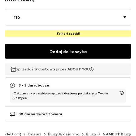
116
Tylko 4 sztuki!
Dodaj do koszyka
Sprzedaż & dostawa przez
Sprzedaż & dostawa przez
ABOUT YOU
ABOUT YOU
3 - 5 dni robocze
Ostateczny przewidywany czas dostawy pojawi się w Twoim
koszyku.
30 dni na zwrot towaru
(92-140 cm)
Odzież
Bluzy & dzianina
Bluzy
NAME IT Bluzy