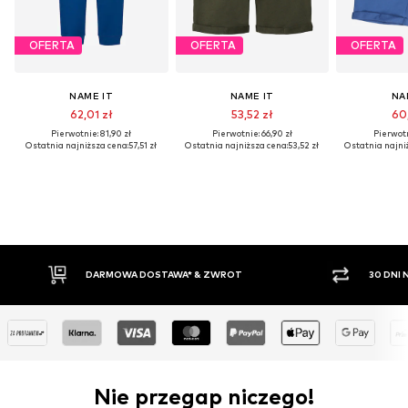
OFERTA
OFERTA
OFERTA
NAME IT
NAME IT
NA
62,01 zł
53,52 zł
60,
Pierwotnie: 81,90 zł
Pierwotnie: 66,90 zł
Pierwotn
Ostatnia najniższa cena:
57,51 zł
Ostatnia najniższa cena:
53,52 zł
Ostatnia najni
WA* & ZWROT
30 DNI NA ZWROT TOWARU
Nie przegap niczego!