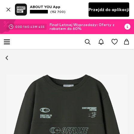
ABOUT YOU App
Przejdź do aplikacji
(152 700)
Finał Letniej Wyprzedaży: Oferty z
03
D
16
G
43
M
45
S
rabatem do 60%