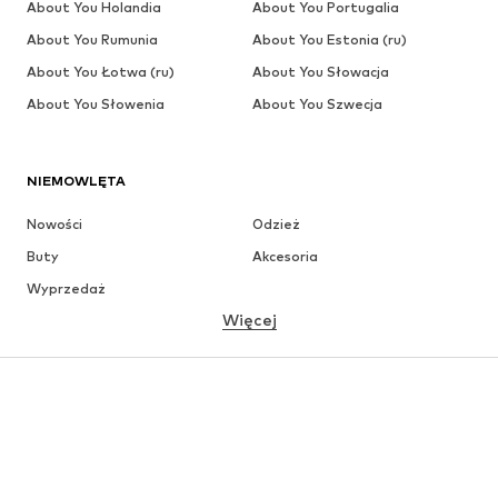
About You Holandia
About You Portugalia
About You Rumunia
About You Estonia (ru)
About You Łotwa (ru)
About You Słowacja
About You Słowenia
About You Szwecja
NIEMOWLĘTA
Nowości
Odzież
Buty
Akcesoria
Wyprzedaż
Więcej
DZIEWCZYNKI
Dzieci (92-140 cm)
Młodzież (140-176 cm)
CHŁOPCY
Dzieci (92-140 cm)
Młodzież (140-176 cm)