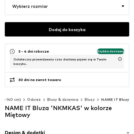
Wybierz rozmiar
Dodaj do koszyka
3 - 4 dni robocze
Szybka dostawa
Ostateczny przewidywany czas dostawy pojawi się w Twoim
koszyku.
30 dni na zwrot towaru
(92-140 cm)
Odzież
Bluzy & dzianina
Bluzy
NAME IT Bluzy
NAME IT Bluza 'NKMKAS' w kolorze
Miętowy
Design & dodatki