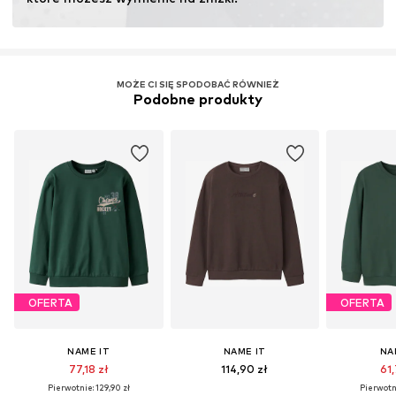
zużycia wody i nawozów chemicznych.
Więcej
MOŻE CI SIĘ SPODOBAĆ RÓWNIEŻ
Podobne produkty
OFERTA
OFERTA
NAME IT
NAME IT
NA
77,18 zł
114,90 zł
61,
Pierwotnie: 129,90 zł
Pierwotni