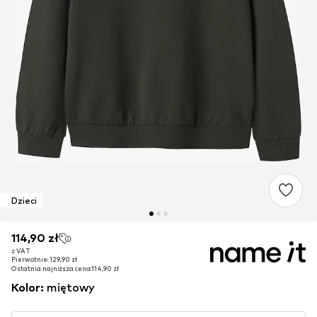
Dzieci
114,90 zł
114,90 zł
z VAT
z VAT
Pierwotnie: 129,90 zł
Pierwotnie: 129,90 zł
Ostatnia najniższa cena:
Ostatnia najniższa cena:
114,90 zł
114,90 zł
Kolor
:
miętowy