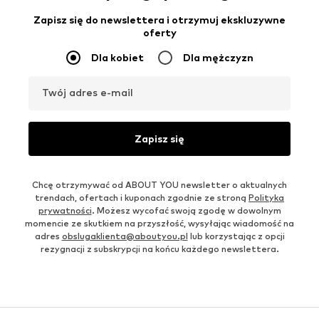
Zapisz się do newslettera i otrzymuj ekskluzywne
oferty
Dla kobiet
Dla mężczyzn
Twój adres e-mail
Zapisz się
Chcę otrzymywać od ABOUT YOU newsletter o aktualnych
trendach, ofertach i kuponach zgodnie ze stroną
Polityka
prywatności
. Możesz wycofać swoją zgodę w dowolnym
momencie ze skutkiem na przyszłość, wysyłając wiadomość na
adres
obslugaklienta@aboutyou.pl
lub korzystając z opcji
rezygnacji z subskrypcji na końcu każdego newslettera.