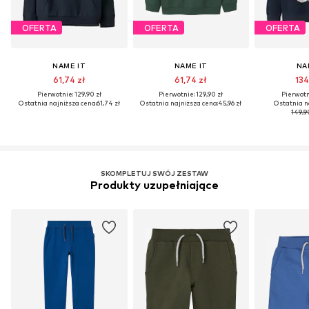
OFERTA
OFERTA
OFERTA
NAME IT
NAME IT
NA
61,74 zł
61,74 zł
134
Pierwotnie: 129,90 zł
Pierwotnie: 129,90 zł
Pierwotni
Ostatnia najniższa cena:
61,74 zł
Ostatnia najniższa cena:
45,96 zł
Ostatnia n
149,9
SKOMPLETUJ SWÓJ ZESTAW
Produkty uzupełniające