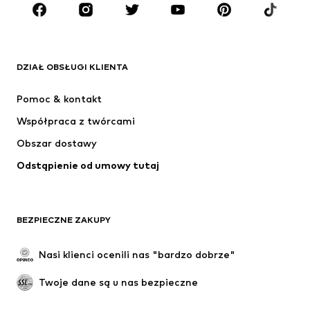
MARKI
ADIDAS ORIGINALS
Nike Sportswear
Next
ADIDAS SPORTSWEAR
DZIAŁ OBSŁUGI KLIENTA
NIKE
Jordan
Pomoc & kontakt
ADIDAS PERFORMANCE
NAME IT
Współpraca z twórcami
Obszar dostawy
Odstąpienie od umowy tutaj
BEZPIECZNE ZAKUPY
Nasi klienci ocenili nas "bardzo dobrze"
Twoje dane są u nas bezpieczne