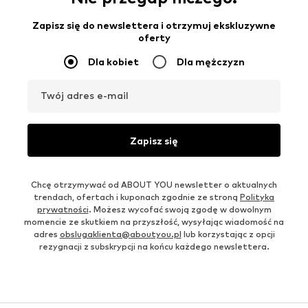
Zapisz się do newslettera i otrzymuj ekskluzywne
oferty
Dla kobiet
Dla mężczyzn
Twój adres e-mail
Zapisz się
Chcę otrzymywać od ABOUT YOU newsletter o aktualnych
trendach, ofertach i kuponach zgodnie ze stroną
Polityka
prywatności
. Możesz wycofać swoją zgodę w dowolnym
momencie ze skutkiem na przyszłość, wysyłając wiadomość na
adres
obslugaklienta@aboutyou.pl
lub korzystając z opcji
rezygnacji z subskrypcji na końcu każdego newslettera.