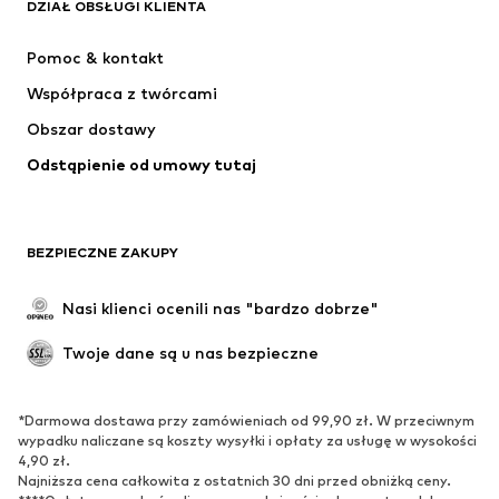
Next
ADIDAS SPORTSWEAR
DZIAŁ OBSŁUGI KLIENTA
NIKE
Jordan
Pomoc & kontakt
ADIDAS PERFORMANCE
NAME IT
Współpraca z twórcami
Obszar dostawy
Odstąpienie od umowy tutaj
BEZPIECZNE ZAKUPY
Nasi klienci ocenili nas "bardzo dobrze"
Twoje dane są u nas bezpieczne
*Darmowa dostawa przy zamówieniach od 99,90 zł. W przeciwnym
wypadku naliczane są koszty wysyłki i opłaty za usługę w wysokości
4,90 zł.
Najniższa cena całkowita z ostatnich 30 dni przed obniżką ceny.