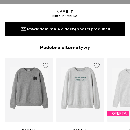
NAME IT
Bluza 'NKMKERA'
Powiadom mnie o dostępności produktu
Podobne alternatywy
OFERTA
NAME IT
NAME IT
L