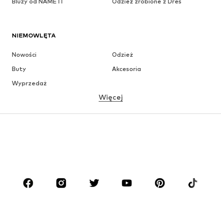
Bluzy od NAME IT
Odzież zrobione z Dres
NIEMOWLĘTA
Nowości
Odzież
Buty
Akcesoria
Wyprzedaż
Więcej
DZIEWCZYNKI
Dzieci (92-140 cm)
Młodzież (140-176 cm)
CHŁOPCY
Dzieci (92-140 cm)
Młodzież (140-176 cm)
MARKI
ADIDAS ORIGINALS
Nike Sportswear