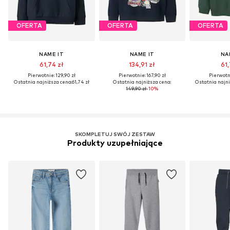
OFERTA
OFERTA
OFERTA
NAME IT
NAME IT
NA
61,74 zł
134,91 zł
61,
Pierwotnie: 129,90 zł
Pierwotnie: 167,90 zł
Pierwotni
Ostatnia najniższa cena:
61,74 zł
Ostatnia najniższa cena:
Ostatnia najni
149,90 zł
-10%
SKOMPLETUJ SWÓJ ZESTAW
Produkty uzupełniające