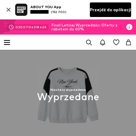
ABOUT YOU App
Przejdź do aplikacji
(152 700)
Finał Letniej Wyprzedaży: Oferty z
03
D
07
G
40
M
46
S
rabatem do 60%
Niestety wyprzedane
Wyprzedane