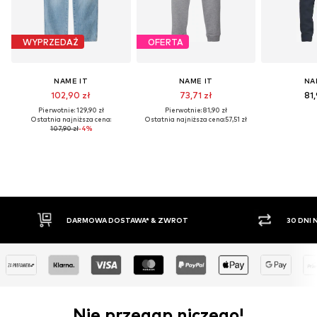
WYPRZEDAŻ
OFERTA
NAME IT
NAME IT
NA
102,90 zł
73,71 zł
81,
Pierwotnie: 129,90 zł
Pierwotnie: 81,90 zł
Ostatnia najniższa cena:
Ostatnia najniższa cena:
57,51 zł
107,90 zł
-4%
DARMOWA DOSTAWA* & ZWROT
30 DNI
Nie przegap niczego!