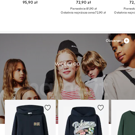
95,90 zł
72,90 zł
72,
Pierwotnie: 81,90 zł
Pierwotn
Ostatnia najniższa cena:
72,90 zł
Ostatnia najni
Obserwuj
WIĘCEJ OD