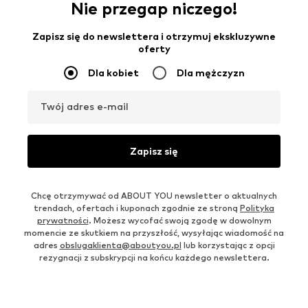
Nie przegap niczego!
Zapisz się do newslettera i otrzymuj ekskluzywne
oferty
Dla kobiet
Dla mężczyzn
Twój adres e-mail
Zapisz się
Chcę otrzymywać od ABOUT YOU newsletter o aktualnych
trendach, ofertach i kuponach zgodnie ze stroną
Polityka
prywatności
. Możesz wycofać swoją zgodę w dowolnym
momencie ze skutkiem na przyszłość, wysyłając wiadomość na
adres
obslugaklienta@aboutyou.pl
lub korzystając z opcji
rezygnacji z subskrypcji na końcu każdego newslettera.