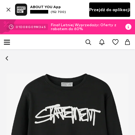
ABOUT YOU App
Przejdź do aplikacji
(152 700)
Finał Letniej Wyprzedaży: Oferty z
01
D
08
G
09
M
34
S
rabatem do 60%