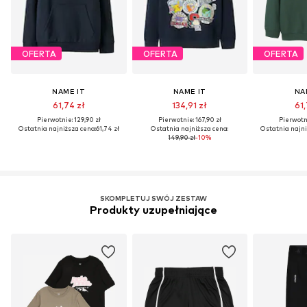
OFERTA
OFERTA
OFERTA
NAME IT
NAME IT
NA
61,74 zł
134,91 zł
61,
Pierwotnie: 129,90 zł
Pierwotnie: 167,90 zł
Pierwotni
Ostatnia najniższa cena:
61,74 zł
Ostatnia najniższa cena:
Ostatnia najni
149,90 zł
-10%
SKOMPLETUJ SWÓJ ZESTAW
Produkty uzupełniające