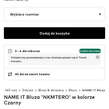
Wybierz rozmiar
Dodaj do koszyka
3 - 4 dni robocze
Szybka dostawa
Ostateczny przewidywany czas dostawy pojawi się w Twoim
koszyku.
30 dni na zwrot towaru
(92-140 cm)
Odzież
Bluzy & dzianina
Bluzy
NAME IT Bluzy
NAME IT Bluza 'NKMTERO' w kolorze
Czarny