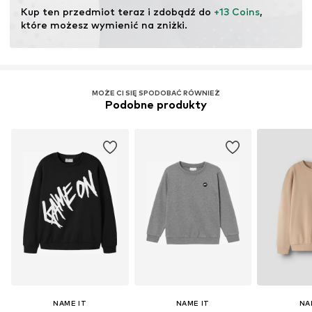
ekosystemów poprzez rolnictwo ekologiczne poprzez
Kup ten przedmiot teraz i zdobądź do 
+13 Coins
, 
rezygnację z modyfikacji genetycznych oraz ograniczenie
które możesz wymienić na zniżki.
zużycia wody i nawozów chemicznych.
Więcej
MOŻE CI SIĘ SPODOBAĆ RÓWNIEŻ
Podobne produkty
NAME IT
NAME IT
NA