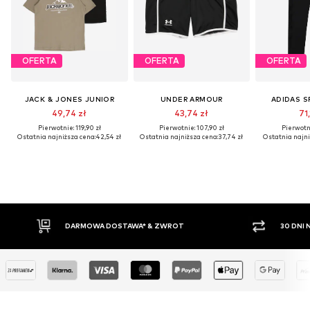
OFERTA
OFERTA
OFERTA
JACK & JONES JUNIOR
UNDER ARMOUR
ADIDAS 
49,74 zł
43,74 zł
71
Pierwotnie: 119,90 zł
Pierwotnie: 107,90 zł
Pierwotni
Ostatnia najniższa cena:
42,54 zł
Ostatnia najniższa cena:
37,74 zł
Ostatnia najni
 & ZWROT
30 DNI NA ZWROT TOWARU