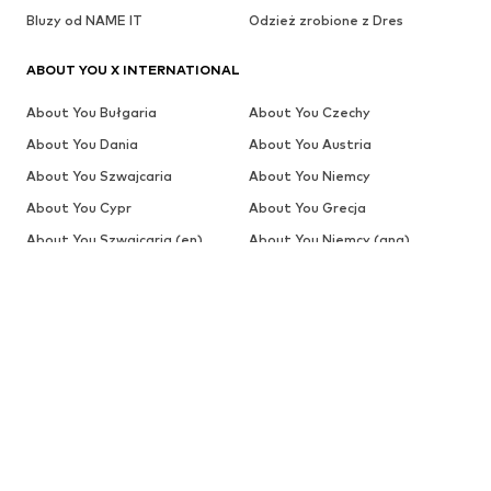
Bluzy od NAME IT
Odzież zrobione z Dres
ABOUT YOU X INTERNATIONAL
About You Bułgaria
About You Czechy
About You Dania
About You Austria
About You Szwajcaria
About You Niemcy
About You Cypr
About You Grecja
About You Szwajcaria (en)
About You Niemcy (ang)
About You Holandia (de)
About You Global (ang)
About You Hiszpania
About You Global (es)
About You Estonia
About You Finlandia
About You Belgia (fr)
About You Szwajcaria (fr)
About You Francja
About You Chorwacja
About You Węgry
About You Szwajcaria (it)
About You Włochy
About You Litwa