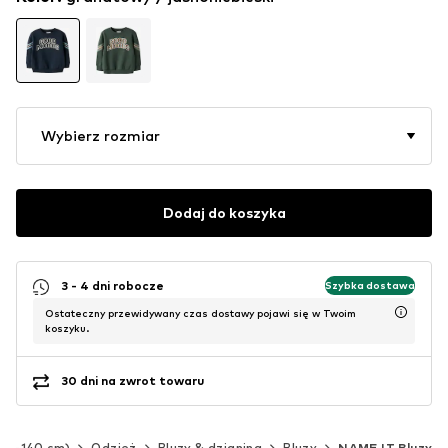
Wybierz rozmiar
Dodaj do koszyka
3 - 4 dni robocze
Szybka dostawa
Ostateczny przewidywany czas dostawy pojawi się w Twoim
koszyku.
30 dni na zwrot towaru
(92-140 cm)
Odzież
Bluzy & dzianina
Bluzy
NAME IT Bluzy