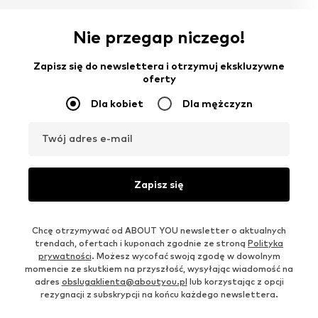
Nie przegap niczego!
Zapisz się do newslettera i otrzymuj ekskluzywne
oferty
Dla kobiet
Dla mężczyzn
Twój adres e-mail
Zapisz się
Chcę otrzymywać od ABOUT YOU newsletter o aktualnych
trendach, ofertach i kuponach zgodnie ze stroną
Polityka
prywatności
. Możesz wycofać swoją zgodę w dowolnym
momencie ze skutkiem na przyszłość, wysyłając wiadomość na
adres
obslugaklienta@aboutyou.pl
lub korzystając z opcji
rezygnacji z subskrypcji na końcu każdego newslettera.