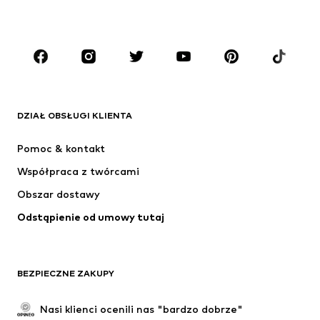
CHŁOPCY
Dzieci (92-140 cm)
Młodzież (140-176 cm)
MARKI
ADIDAS ORIGINALS
Nike Sportswear
Next
ADIDAS SPORTSWEAR
DZIAŁ OBSŁUGI KLIENTA
NIKE
ADIDAS PERFORMANCE
Pomoc & kontakt
Jordan
SUPERFIT
Współpraca z twórcami
Obszar dostawy
Odstąpienie od umowy tutaj
BEZPIECZNE ZAKUPY
Nasi klienci ocenili nas "bardzo dobrze"