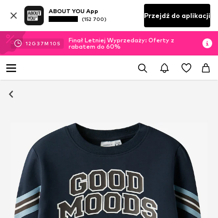
ABOUT YOU App
Przejdź do aplikacji
(152 700)
Finał Letniej Wyprzedaży: Oferty z
12
G
37
M
09
S
rabatem do 60%