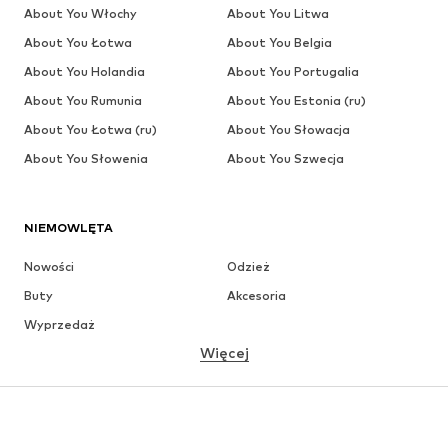
About You Włochy
About You Litwa
About You Łotwa
About You Belgia
About You Holandia
About You Portugalia
About You Rumunia
About You Estonia (ru)
About You Łotwa (ru)
About You Słowacja
About You Słowenia
About You Szwecja
NIEMOWLĘTA
Nowości
Odzież
Buty
Akcesoria
Wyprzedaż
Więcej
DZIEWCZYNKI
Dzieci (92-140 cm)
Młodzież (140-176 cm)