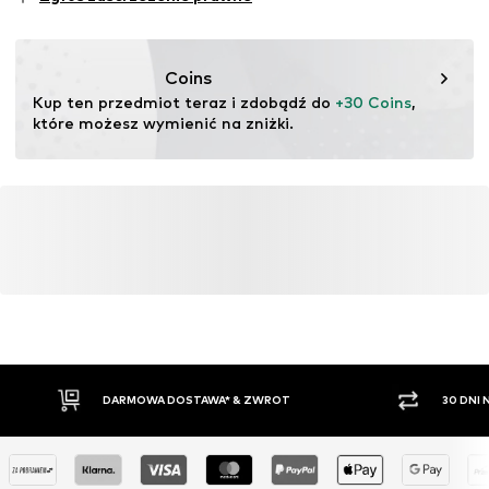
testu
Ten produkt zawiera materiały organiczne, których
uprawa ma na celu zachowanie zdrowia gleby i
Coins
ekosystemów poprzez rolnictwo ekologiczne poprzez
Kup ten przedmiot teraz i zdobądź do 
+30 Coins
, 
rezygnację z modyfikacji genetycznych oraz ograniczenie
które możesz wymienić na zniżki.
zużycia wody i nawozów chemicznych.
Więcej
DARMOWA DOSTAWA* & ZWROT
30 DNI