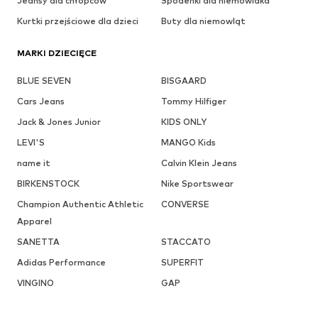
Jeansy dla chłopców
Spodenki dla niemowlaka
Kurtki przejściowe dla dzieci
Buty dla niemowląt
MARKI DZIECIĘCE
BLUE SEVEN
BISGAARD
Cars Jeans
Tommy Hilfiger
Jack & Jones Junior
KIDS ONLY
LEVI'S
MANGO Kids
name it
Calvin Klein Jeans
BIRKENSTOCK
Nike Sportswear
Champion Authentic Athletic
CONVERSE
Apparel
SANETTA
STACCATO
Adidas Performance
SUPERFIT
VINGINO
GAP