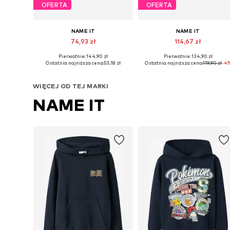
OFERTA
OFERTA
NAME IT
NAME IT
74,93 zł
114,67 zł
Pierwotnie: 144,90 zł
Pierwotnie: 134,90 zł
Dostępne rozmiary: 116, 146-152, 158-164
Dostępne w różnych rozmiarach
Ostatnia najniższa cena:
53,18 zł
Ostatnia najniższa cena:
119,90 zł
-4
Dodaj do koszyka
Dodaj do koszyka
WIĘCEJ OD TEJ MARKI
NAME IT