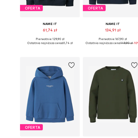
OFERTA
OFERTA
NAME IT
NAME IT
61,74 zł
134,91 zł
Pierwotnie: 129,90 zł
Pierwotnie: 167,90 zł
Dostępne rozmiary: 116, 122-128, 134-140, 158-164
Dostępne w różnych rozmiarach
Ostatnia najniższa cena:
61,74 zł
Ostatnia najniższa cena:
149,90 zł
-1
Dodaj do koszyka
Dodaj do koszyka
OFERTA