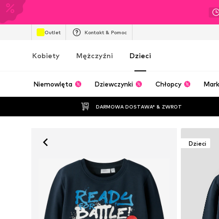
Outlet
Kontakt & Pomoc
Kobiety
Mężczyźni
Dzieci
Niemowlęta
Dziewczynki
Chłopcy
Mark
DARMOWA DOSTAWA* & ZWROT
Dzieci