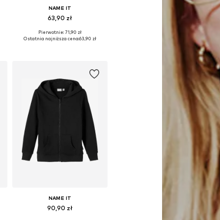
NAME IT
63,90 zł
Pierwotnie: 71,90 zł
Dostępne rozmiary: 122-128, 134-140, 146-152, 158-164
Ostatnia najniższa cena:
63,90 zł
Dodaj do koszyka
NAME IT
90,90 zł