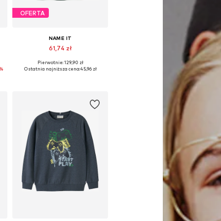
OFERTA
NAME IT
61,74 zł
Pierwotnie: 129,90 zł
Dostępne rozmiary: 134-140, 146-152, 158-164
0%
Ostatnia najniższa cena:
45,96 zł
Dodaj do koszyka