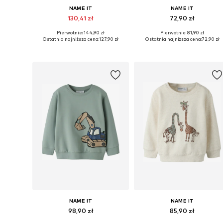
NAME IT
NAME IT
130,41 zł
72,90 zł
Pierwotnie: 144,90 zł
Pierwotnie: 81,90 zł
Dostępne w różnych rozmiarach
Dostępne w różnych rozmiarach
Ostatnia najniższa cena:
127,90 zł
Ostatnia najniższa cena:
72,90 zł
Dodaj do koszyka
Dodaj do koszyka
NAME IT
NAME IT
98,90 zł
85,90 zł