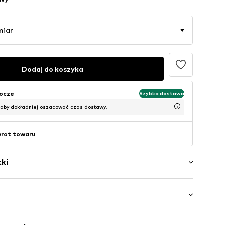
miar
Dodaj do koszyka
bocze
Szybka dostawa
 aby dokładniej oszacować czas dostawy.
wrot towaru
ki
lt
wa: Długi rękaw
ściągaczem