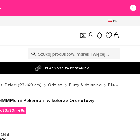
%
PL
PŁATNOŚĆ ZA POBRANIEM
Dzieci (92-140 cm)
Odzież
Bluzy & dzianina
Bluzy
NAME I
'NMMMumi Pokemon' w kolorze Granatowy
d
23
g
20
m
46
s
d
23
g
20
m
46
s
T
T
7,96 zł
wy
7,96 zł