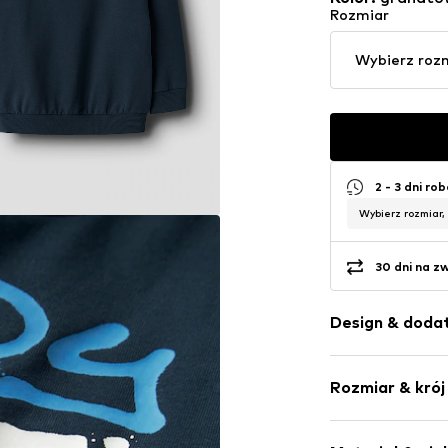
Rozmiar
Wybierz roz
2 - 3 dni ro
Wybierz rozmiar,
30 dni na z
Design & dodat
Nadruk
Rozmiar & krój
Dres
Okrągły deko
Długość ręka
Kołnierz ze 