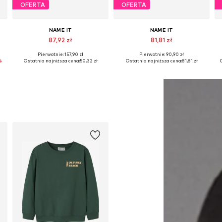
OFERTA
OFERTA
NAME IT
NAME IT
87,92 zł
81,81 zł
Pierwotnie: 157,90 zł
Pierwotnie: 90,90 zł
Dostępne rozmiary: 116, 122-128, 134-140, 158-164
Dostępne rozmiary: 122-128, 134-140, 146-152, 158-164
%
Ostatnia najniższa cena:
50,32 zł
Ostatnia najniższa cena:
81,81 zł
Dodaj do koszyka
Dodaj do koszyka