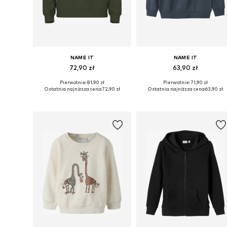
NAME IT
NAME IT
72,90 zł
63,90 zł
Pierwotnie: 81,90 zł
Pierwotnie: 71,90 zł
Dostępne w różnych rozmiarach
Dostępne rozmiary: 122-128, 1
Ostatnia najniższa cena:
72,90 zł
Ostatnia najniższa cena:
63,90 zł
Dodaj do koszyka
Dodaj do koszyka