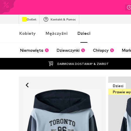
Outlet
Kontakt & Pomoc
Kobiety
Mężczyźni
Dzieci
Niemowlęta
Dziewczynki
Chłopcy
Mark
DARMOWA DOSTAWA* & ZWROT
Dzieci
Prawie w