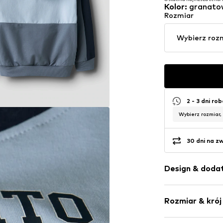
Pierwotnie: 129,90 zł
Kolor
:
granatow
Ostatnia najniższa cena:
4
Rozmiar
Wybierz roz
2 - 3 dni ro
Wybierz rozmiar,
30 dni na z
Design & dodat
Łączenie kol
Rozmiar & krój
Dres
Z kapturem