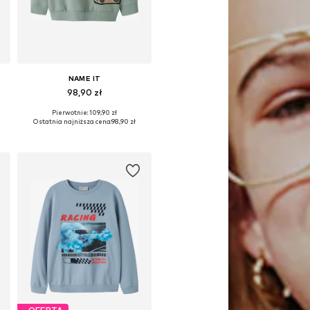
NAME IT
98,90 zł
Pierwotnie: 109,90 zł
34-140, 146-152, 158-164
Dostępne w różnych rozmiarach
Ostatnia najniższa cena:
98,90 zł
Dodaj do koszyka