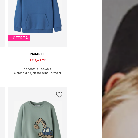
OFERTA
NAME IT
130,41 zł
Pierwotnie: 144,90 zł
rozmiary: 134-140, 146-152, 158-164
Dostępne w różnych rozmiarach
Ostatnia najniższa cena:
127,90 zł
Dodaj do koszyka