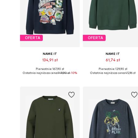
OFERTA
OFERTA
NAME IT
NAME IT
134,91 zł
61,74 zł
Pierwotnie: 167,90 zł
Pierwotnie: 129,90 zł
Dostępne w różnych rozmiarach
Dostępne 
Ostatnia najniższa cena:
149,90 zł
-10%
Ostatnia najniższa cena:
45,96 zł
Dodaj do koszyka
Dodaj do koszyka