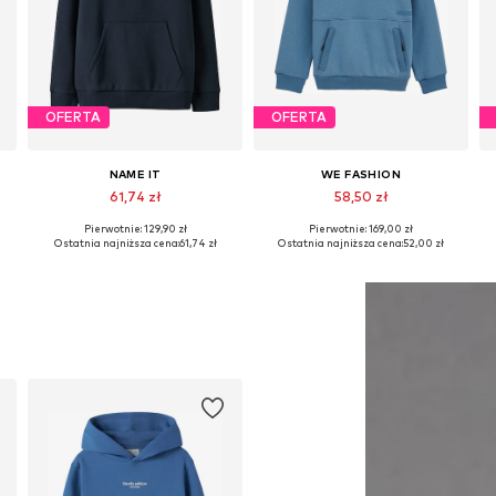
OFERTA
OFERTA
NAME IT
WE FASHION
61,74 zł
58,50 zł
Pierwotnie: 129,90 zł
Pierwotnie: 169,00 zł
ary: 134-140, 158-164, 170-176
Dostępne rozmiary: 116, 122-128, 134-140, 158-164
Dostępne rozmiary: 98-104, 146-152, 158-164
Ostatnia najniższa cena:
61,74 zł
Ostatnia najniższa cena:
52,00 zł
Dodaj do koszyka
Dodaj do koszyka