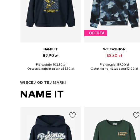
OFERTA
NAME IT
WE FASHION
89,90 zł
58,50 zł
Pierwotnie: 102,90 zł
Pierwotnie: 199,00 zł
Dostępne rozmiary: 122-128, 134-140, 146-152, 158-164
Dostępne rozmi
Ostatnia najniższa cena:
89,90 zł
Ostatnia najniższa cena:
52,00 zł
Dodaj do koszyka
Dodaj do koszyka
WIĘCEJ OD TEJ MARKI
NAME IT