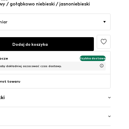
y / gołąbkowo niebieski / jasnoniebieski
1,16 zł
miar
Dodaj do koszyka
bocze
Szybka dostawa
 aby dokładniej oszacować czas dostawy.
wrot towaru
ki
orów