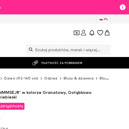
%
PL
PŁATNOŚĆ ZA POBRANIEM
Dzieci (92-140 cm)
Odzież
Bluzy & dzianina
Bluzy
NAME I
'NMMSEJR' w kolorze Granatowy, Gołąbkowo
niebieski
2
d
01
g
06
m
59
s
2
d
01
g
06
m
59
s
T
T
1,16 zł