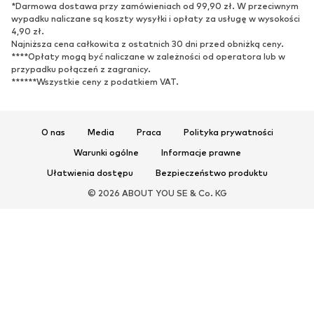
*Darmowa dostawa przy zamówieniach od 99,90 zł. W przeciwnym
wypadku naliczane są koszty wysyłki i opłaty za usługę w wysokości
4,90 zł.
Najniższa cena całkowita z ostatnich 30 dni przed obniżką ceny.
****Opłaty mogą być naliczane w zależności od operatora lub w
przypadku połączeń z zagranicy.
******Wszystkie ceny z podatkiem VAT.
O nas
Media
Praca
Polityka prywatności
Warunki ogólne
Informacje prawne
Ułatwienia dostępu
Bezpieczeństwo produktu
© 2026 ABOUT YOU SE & Co. KG