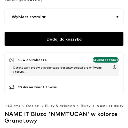
Wybierz rozmiar
Dodaj do koszyka
3 - 4 dni robocze
Szybka dostawa
Ostateczny przewidywany czas dostawy pojawi się w Twoim
koszyku.
30 dni na zwrot towaru
(92-140 cm)
Odzież
Bluzy & dzianina
Bluzy
NAME IT Bluzy
NAME IT Bluza 'NMMTUCAN' w kolorze
Granatowy