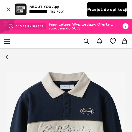
ABOUT YOU App
Przejdź do aplikacji
(152 700)
Finał Letniej Wyprzedaży: Oferty z
01
D
18
G
49
M
20
S
rabatem do 60%