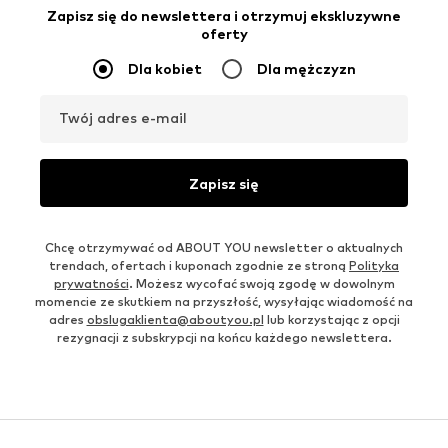
Zapisz się do newslettera i otrzymuj ekskluzywne
oferty
Dla kobiet
Dla mężczyzn
Twój adres e-mail
Zapisz się
Chcę otrzymywać od ABOUT YOU newsletter o aktualnych
trendach, ofertach i kuponach zgodnie ze stroną
Polityka
prywatności
. Możesz wycofać swoją zgodę w dowolnym
momencie ze skutkiem na przyszłość, wysyłając wiadomość na
adres
obslugaklienta@aboutyou.pl
lub korzystając z opcji
rezygnacji z subskrypcji na końcu każdego newslettera.