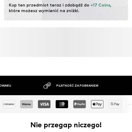
pochodzących z recyklingu może zmniejszyć
Kup ten przedmiot teraz i zdobądź do 
+17 Coins
, 
zapotrzebowanie na surowce, uniknąć odpadów i chronić
które możesz wymienić na zniżki.
zasoby naturalne.
Więcej
PŁATNOŚĆ ZA POBRANIEM
DUŻ
Nie przegap niczego!