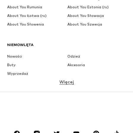
About You Rumunia
About You Estonia (ru)
About You Łotwa (ru)
About You Słowacja
About You Słowenia
About You Szwecja
NIEMOWLĘTA
Nowości
Odzież
Buty
Akcesoria
Wyprzedaż
Więcej
DZIEWCZYNKI
Dzieci (92-140 cm)
Młodzież (140-176 cm)
CHŁOPCY
Dzieci (92-140 cm)
Młodzież (140-176 cm)