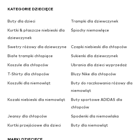
KATEGORIE DZIECIĘCE
Buty dla dzieci
Trampki dla dziewczynek
Kurtki & płaszcze niebieski dla
Śpiochy niemowlęce
dziewczynek
Swetry różowy dla dziewczyne
Czapki niebieski dla chłopców
Białe trampki chłopięce
Sukienki dla dziewczynek
Koszule dla chłopców
Ubrania dla dzieci wyprzedaż
T-Shirty dla chłopców
Bluzy Nike dla chłopców
Koszulki dla niemowląt
Buty do raczkowania różowy dla
niemowląt
Kozaki niebieski dla niemowląt
Buty sportowe ADIDAS dla
chłopców
Jeansy dla chłopców
Spodenki dla niemowlaka
Kurtki przejściowe dla dzieci
Buty dla niemowląt
MARKI DZIECIĘCE