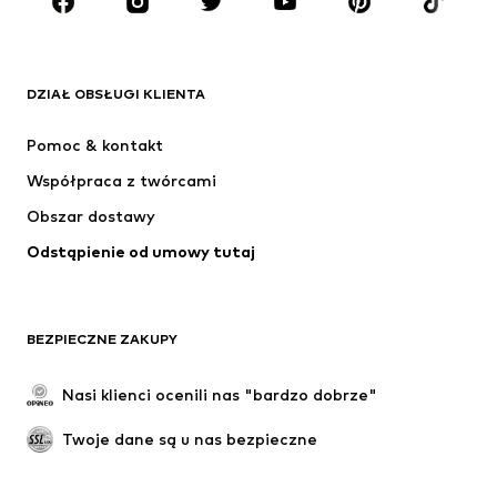
MARKI
ADIDAS ORIGINALS
Nike Sportswear
Next
ADIDAS SPORTSWEAR
DZIAŁ OBSŁUGI KLIENTA
NIKE
ADIDAS PERFORMANCE
Pomoc & kontakt
NAME IT
SUPERFIT
Współpraca z twórcami
Obszar dostawy
Odstąpienie od umowy tutaj
BEZPIECZNE ZAKUPY
Nasi klienci ocenili nas "bardzo dobrze"
Twoje dane są u nas bezpieczne