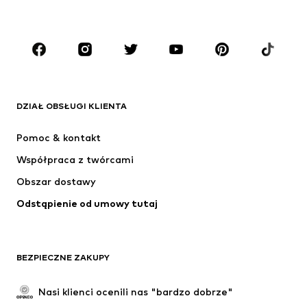
Dzieci (92-140 cm)
Młodzież (140-176 cm)
MARKI
ADIDAS ORIGINALS
Nike Sportswear
Next
ADIDAS SPORTSWEAR
DZIAŁ OBSŁUGI KLIENTA
NIKE
ADIDAS PERFORMANCE
Pomoc & kontakt
SUPERFIT
NAME IT
Współpraca z twórcami
Obszar dostawy
Odstąpienie od umowy tutaj
BEZPIECZNE ZAKUPY
Nasi klienci ocenili nas "bardzo dobrze"