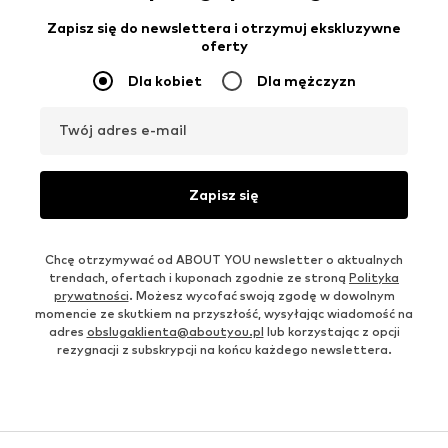
Zapisz się do newslettera i otrzymuj ekskluzywne
oferty
Dla kobiet
Dla mężczyzn
Twój adres e-mail
Zapisz się
Chcę otrzymywać od ABOUT YOU newsletter o aktualnych
trendach, ofertach i kuponach zgodnie ze stroną
Polityka
prywatności
. Możesz wycofać swoją zgodę w dowolnym
momencie ze skutkiem na przyszłość, wysyłając wiadomość na
adres
obslugaklienta@aboutyou.pl
lub korzystając z opcji
rezygnacji z subskrypcji na końcu każdego newslettera.