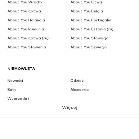
About You Włochy
About You Litwa
About You Łotwa
About You Belgia
About You Holandia
About You Portugalia
About You Rumunia
About You Estonia (ru)
About You Łotwa (ru)
About You Słowacja
About You Słowenia
About You Szwecja
NIEMOWLĘTA
Nowości
Odzież
Buty
Akcesoria
Wyprzedaż
Więcej
DZIEWCZYNKI
Dzieci (92-140 cm)
Młodzież (140-176 cm)
CHŁOPCY