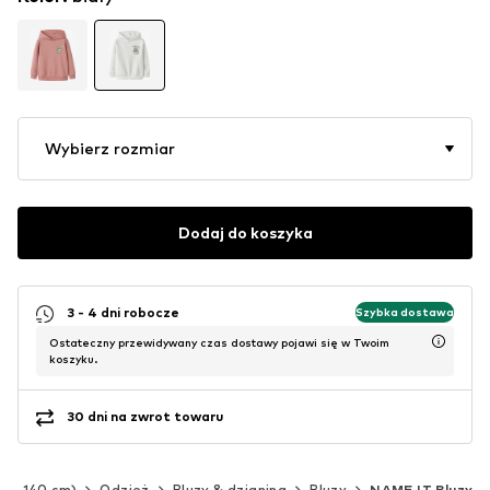
Wybierz rozmiar
Dodaj do koszyka
3 - 4 dni robocze
Szybka dostawa
Ostateczny przewidywany czas dostawy pojawi się w Twoim
koszyku.
30 dni na zwrot towaru
(92-140 cm)
Odzież
Bluzy & dzianina
Bluzy
NAME IT Bluzy