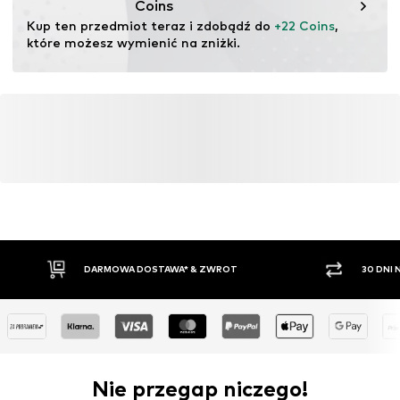
Coins
Kup ten przedmiot teraz i zdobądź do 
+22 Coins
, 
które możesz wymienić na zniżki.
DARMOWA DOSTAWA* & ZWROT
30 DNI
Nie przegap niczego!