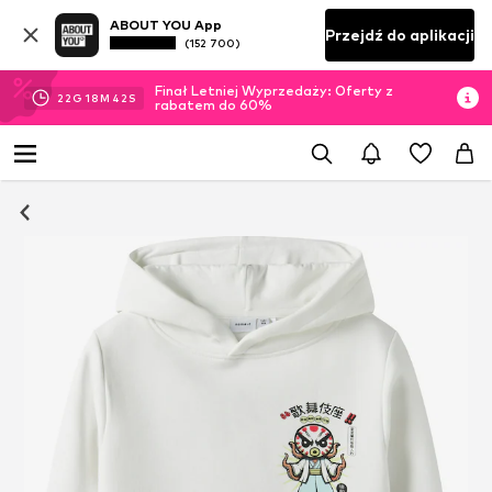
ABOUT YOU App
Przejdź do aplikacji
(152 700)
Finał Letniej Wyprzedaży: Oferty z
22
G
18
M
41
S
rabatem do 60%