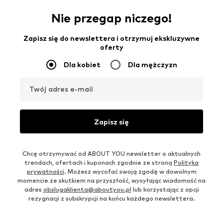
Nie przegap niczego!
Zapisz się do newslettera i otrzymuj ekskluzywne
oferty
Dla kobiet
Dla mężczyzn
Twój adres e-mail
Zapisz się
Chcę otrzymywać od ABOUT YOU newsletter o aktualnych
trendach, ofertach i kuponach zgodnie ze stroną
Polityka
prywatności
. Możesz wycofać swoją zgodę w dowolnym
momencie ze skutkiem na przyszłość, wysyłając wiadomość na
adres
obslugaklienta@aboutyou.pl
lub korzystając z opcji
rezygnacji z subskrypcji na końcu każdego newslettera.