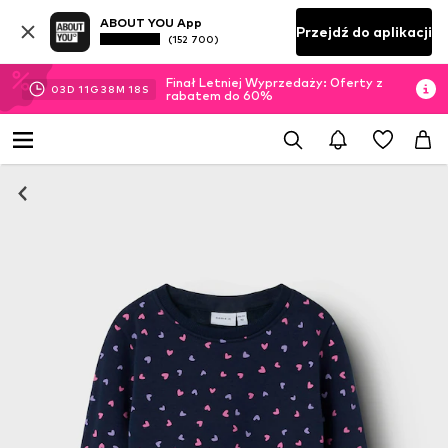
ABOUT YOU App
Przejdź do aplikacji
(152 700)
Finał Letniej Wyprzedaży: Oferty z
03
D
11
G
38
M
17
S
rabatem do 60%