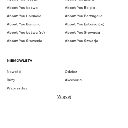
About You Łotwa
About You Belgia
About You Holandia
About You Portugalia
About You Rumunia
About You Estonia (ru)
About You Łotwa (ru)
About You Słowacja
About You Słowenia
About You Szwecja
NIEMOWLĘTA
Nowości
Odzież
Buty
Akcesoria
Wyprzedaż
Więcej
DZIEWCZYNKI
Dzieci (92-140 cm)
Młodzież (140-176 cm)
CHŁOPCY