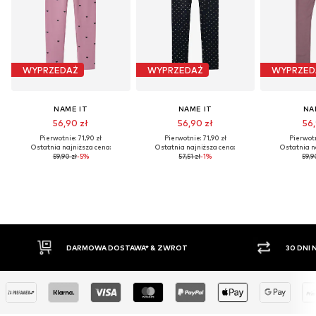
WYPRZEDAŻ
WYPRZEDAŻ
WYPRZED
NAME IT
NAME IT
NA
56,90 zł
56,90 zł
56,
Pierwotnie: 71,90 zł
Pierwotnie: 71,90 zł
Pierwotn
Ostatnia najniższa cena:
Ostatnia najniższa cena:
Ostatnia n
59,90 zł
-5%
57,51 zł
-1%
59,9
WA* & ZWROT
30 DNI NA ZWROT TOWARU