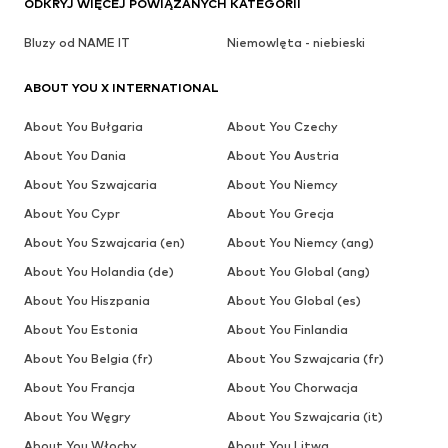
ODKRYJ WIĘCEJ POWIĄZANYCH KATEGORII
Bluzy od NAME IT
Niemowlęta - niebieski
ABOUT YOU X INTERNATIONAL
About You Bułgaria
About You Czechy
About You Dania
About You Austria
About You Szwajcaria
About You Niemcy
About You Cypr
About You Grecja
About You Szwajcaria (en)
About You Niemcy (ang)
About You Holandia (de)
About You Global (ang)
About You Hiszpania
About You Global (es)
About You Estonia
About You Finlandia
About You Belgia (fr)
About You Szwajcaria (fr)
About You Francja
About You Chorwacja
About You Węgry
About You Szwajcaria (it)
About You Włochy
About You Litwa