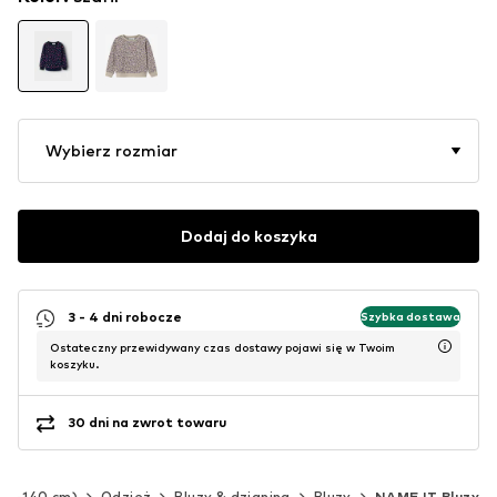
Wybierz rozmiar
Dodaj do koszyka
3 - 4 dni robocze
Szybka dostawa
Ostateczny przewidywany czas dostawy pojawi się w Twoim
koszyku.
30 dni na zwrot towaru
(92-140 cm)
Odzież
Bluzy & dzianina
Bluzy
NAME IT Bluzy