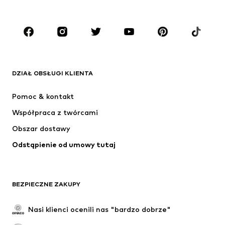
Dzieci (92-140 cm)
Młodzież (140-176 cm)
MARKI
ADIDAS ORIGINALS
Nike Sportswear
Next
ADIDAS SPORTSWEAR
DZIAŁ OBSŁUGI KLIENTA
NIKE
Jordan
Pomoc & kontakt
ADIDAS PERFORMANCE
NAME IT
Współpraca z twórcami
Obszar dostawy
Odstąpienie od umowy tutaj
BEZPIECZNE ZAKUPY
Nasi klienci ocenili nas "bardzo dobrze"