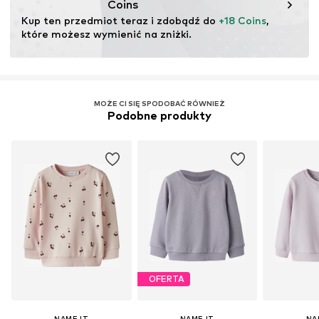
Coins
Kup ten przedmiot teraz i zdobądź do 
+18 Coins
, 
które możesz wymienić na zniżki.
MOŻE CI SIĘ SPODOBAĆ RÓWNIEŻ
Podobne produkty
OFERTA
NAME IT
NAME IT
NA