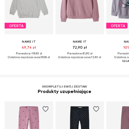
OFERTA
OFERTA
NAME IT
NAME IT
NA
49,74 zł
72,90 zł
101
Pierwotnie: 119,90 zł
Pierwotnie: 81,90 zł
Pierwotni
Ostatnia najniższa cena:
39,96 zł
Ostatnia najniższa cena:
72,90 zł
Ostatnia n
104,9
SKOMPLETUJ SWÓJ ZESTAW
Produkty uzupełniające