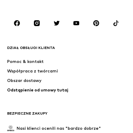
CHŁOPCY
Dzieci (92-140 cm)
Młodzież (140-176 cm)
MARKI
ADIDAS ORIGINALS
Nike Sportswear
Next
ADIDAS SPORTSWEAR
DZIAŁ OBSŁUGI KLIENTA
NIKE
ADIDAS PERFORMANCE
Pomoc & kontakt
NAME IT
SUPERFIT
Współpraca z twórcami
Obszar dostawy
Odstąpienie od umowy tutaj
BEZPIECZNE ZAKUPY
Nasi klienci ocenili nas "bardzo dobrze"