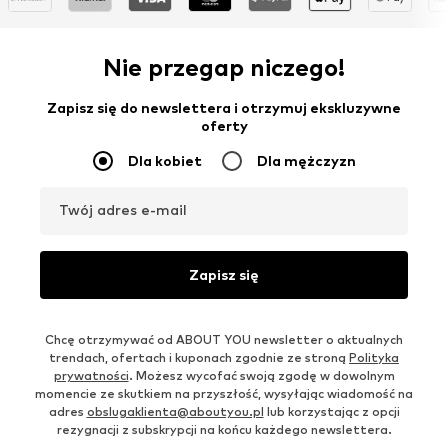
Nie przegap niczego!
Zapisz się do newslettera i otrzymuj ekskluzywne
oferty
Dla kobiet
Dla mężczyzn
Twój adres e-mail
Zapisz się
Chcę otrzymywać od ABOUT YOU newsletter o aktualnych
trendach, ofertach i kuponach zgodnie ze stroną
Polityka
prywatności
. Możesz wycofać swoją zgodę w dowolnym
momencie ze skutkiem na przyszłość, wysyłając wiadomość na
adres
obslugaklienta@aboutyou.pl
lub korzystając z opcji
rezygnacji z subskrypcji na końcu każdego newslettera.