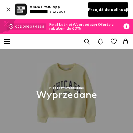
ABOUT YOU App
Przejdź do aplikacji
(152 700)
Finał Letniej Wyprzedaży: Oferty z
02
D
05
G
39
M
33
S
rabatem do 60%
Niestety wyprzedane
Wyprzedane