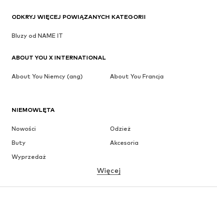
ODKRYJ WIĘCEJ POWIĄZANYCH KATEGORII
Bluzy od NAME IT
ABOUT YOU X INTERNATIONAL
About You Niemcy (ang)
About You Francja
NIEMOWLĘTA
Nowości
Odzież
Buty
Akcesoria
Wyprzedaż
Więcej
DZIEWCZYNKI
Dzieci (92-140 cm)
Młodzież (140-176 cm)