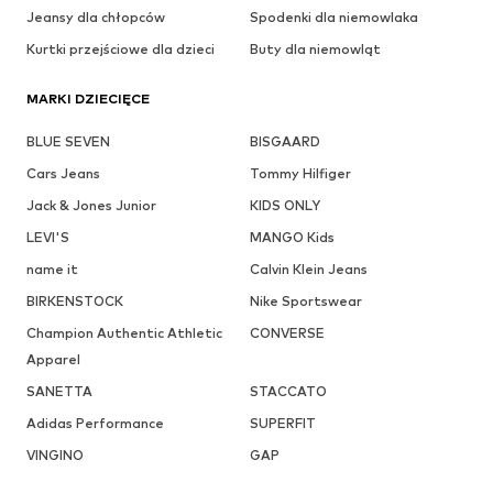
Jeansy dla chłopców
Spodenki dla niemowlaka
Kurtki przejściowe dla dzieci
Buty dla niemowląt
MARKI DZIECIĘCE
BLUE SEVEN
BISGAARD
Cars Jeans
Tommy Hilfiger
Jack & Jones Junior
KIDS ONLY
LEVI'S
MANGO Kids
name it
Calvin Klein Jeans
BIRKENSTOCK
Nike Sportswear
Champion Authentic Athletic
CONVERSE
Apparel
SANETTA
STACCATO
Adidas Performance
SUPERFIT
VINGINO
GAP