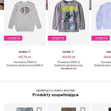
OFERTA
OFERTA
OFERTA
NAME IT
NAME IT
NA
49,74 zł
101,92 zł
Od 6
Pierwotnie: 119,90 zł
Pierwotnie: 119,90 zł
Pierwotni
Ostatnia najniższa cena:
39,96 zł
Ostatnia najniższa cena:
Ostatnia najni
104,90 zł
-2%
SKOMPLETUJ SWÓJ ZESTAW
Produkty uzupełniające