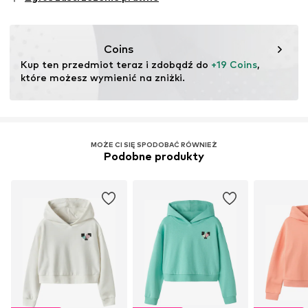
testu
Ten produkt zawiera materiały organiczne, których
uprawa ma na celu zachowanie zdrowia gleby i
Coins
ekosystemów poprzez rolnictwo ekologiczne poprzez
Kup ten przedmiot teraz i zdobądź do 
+19 Coins
, 
rezygnację z modyfikacji genetycznych oraz ograniczenie
które możesz wymienić na zniżki.
zużycia wody i nawozów chemicznych.
Więcej
MOŻE CI SIĘ SPODOBAĆ RÓWNIEŻ
Podobne produkty