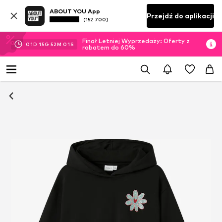
ABOUT YOU App
Przejdź do aplikacji
(152 700)
Finał Letniej Wyprzedaży: Oferty z
01
D
15
G
52
M
00
S
rabatem do 60%