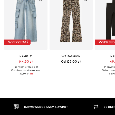
WYPRZEDAŻ
WYPRZED
NAME IT
WE FASHION
NA
144,90 zł
Od 129,00 zł
49,
Pierwotnie: 182,90 zł
Pierwotni
Ostatnia najniższa cena:
Ostatnia n
152,90 zł
-5%
62,91
DARMOWA DOSTAWA* & ZWROT
30 DNI NA Z