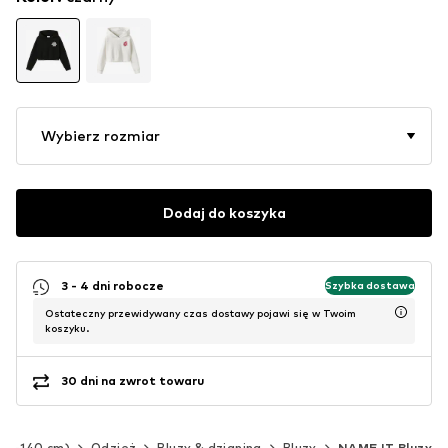
Wybierz rozmiar
Dodaj do koszyka
3 - 4 dni robocze
Szybka dostawa
Ostateczny przewidywany czas dostawy pojawi się w Twoim
koszyku.
30 dni na zwrot towaru
(92-140 cm)
Odzież
Bluzy & dzianina
Bluzy
NAME IT Bluzy