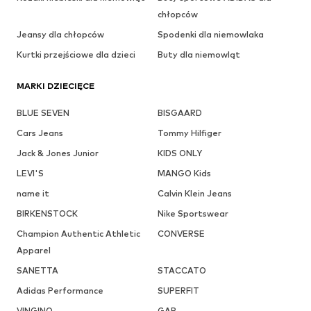
chłopców
Jeansy dla chłopców
Spodenki dla niemowlaka
Kurtki przejściowe dla dzieci
Buty dla niemowląt
MARKI DZIECIĘCE
BLUE SEVEN
BISGAARD
Cars Jeans
Tommy Hilfiger
Jack & Jones Junior
KIDS ONLY
LEVI'S
MANGO Kids
name it
Calvin Klein Jeans
BIRKENSTOCK
Nike Sportswear
Champion Authentic Athletic
CONVERSE
Apparel
SANETTA
STACCATO
Adidas Performance
SUPERFIT
VINGINO
GAP