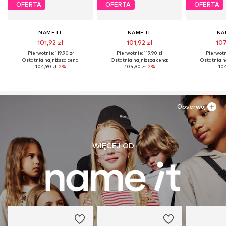
OFERTA
OFERTA
OFERTA
NAME IT
NAME IT
NA
101,92 zł
101,92 zł
107
Pierwotnie: 119,90 zł
Pierwotnie: 119,90 zł
Pierwotni
Ostatnia najniższa cena:
Ostatnia najniższa cena:
Ostatnia n
104,90 zł
-2%
104,90 zł
-2%
104
Obserwuj
WIĘCEJ OD