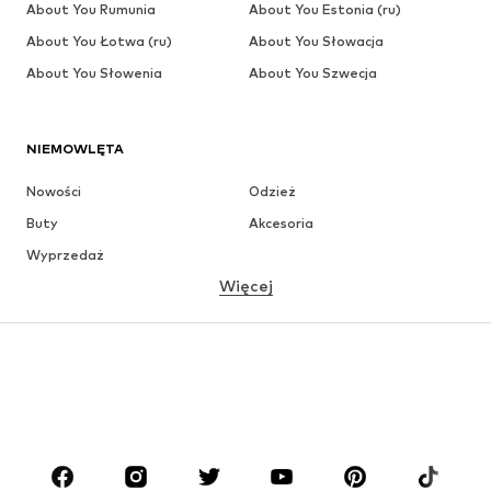
About You Rumunia
About You Estonia (ru)
About You Łotwa (ru)
About You Słowacja
About You Słowenia
About You Szwecja
NIEMOWLĘTA
Nowości
Odzież
Buty
Akcesoria
Wyprzedaż
Więcej
DZIEWCZYNKI
Dzieci (92-140 cm)
Młodzież (140-176 cm)
CHŁOPCY
Dzieci (92-140 cm)
Młodzież (140-176 cm)
MARKI