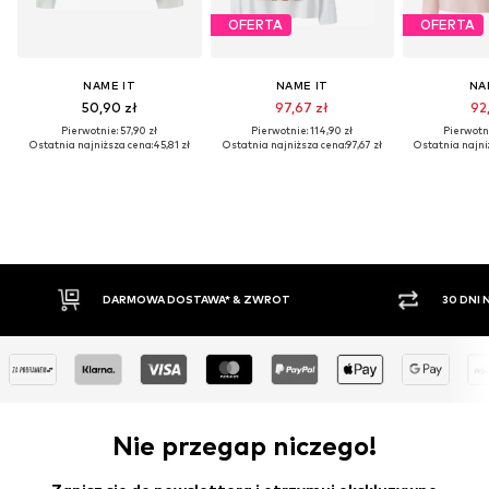
OFERTA
OFERTA
NAME IT
NAME IT
NA
50,90 zł
97,67 zł
92,
Pierwotnie: 57,90 zł
Pierwotnie: 114,90 zł
Pierwotni
Ostatnia najniższa cena:
45,81 zł
Ostatnia najniższa cena:
97,67 zł
Ostatnia najni
 & ZWROT
30 DNI NA ZWROT TOWARU
Nie przegap niczego!