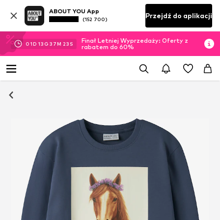
ABOUT YOU App
Przejdź do aplikacji
(152 700)
Finał Letniej Wyprzedaży: Oferty z
01
D
13
G
37
M
22
S
rabatem do 60%