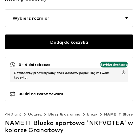
Wybierz rozmiar
Dodaj do koszyka
3 - 4 dni robocze
Szybka dostawa
Ostateczny przewidywany czas dostawy pojawi się w Twoim
koszyku.
30 dni na zwrot towaru
(92-140 cm)
Odzież
Bluzy & dzianina
Bluzy
NAME IT Bluzy
NAME IT Bluzka sportowa 'NKFVOTEA' w
kolorze Granatowy