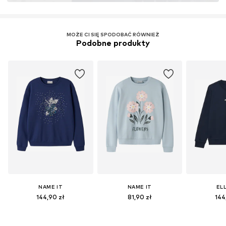
MOŻE CI SIĘ SPODOBAĆ RÓWNIEŻ
Podobne produkty
NAME IT
NAME IT
EL
144,90 zł
81,90 zł
144