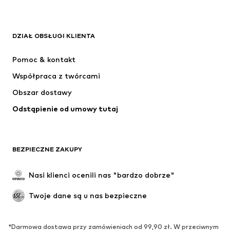
ADIDAS ORIGINALS
Nike Sportswear
Next
ADIDAS SPORTSWEAR
DZIAŁ OBSŁUGI KLIENTA
NIKE
ADIDAS PERFORMANCE
Pomoc & kontakt
SUPERFIT
NAME IT
Współpraca z twórcami
Obszar dostawy
Odstąpienie od umowy tutaj
BEZPIECZNE ZAKUPY
Nasi klienci ocenili nas "bardzo dobrze"
Twoje dane są u nas bezpieczne
*Darmowa dostawa przy zamówieniach od 99,90 zł. W przeciwnym