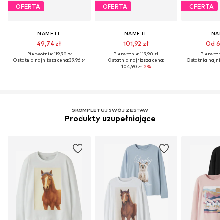
OFERTA
OFERTA
OFERTA
NAME IT
NAME IT
NA
49,74 zł
101,92 zł
Od 6
Pierwotnie: 119,90 zł
Pierwotnie: 119,90 zł
Pierwotni
Ostatnia najniższa cena:
39,96 zł
Ostatnia najniższa cena:
Ostatnia najni
104,90 zł
-2%
SKOMPLETUJ SWÓJ ZESTAW
Produkty uzupełniające