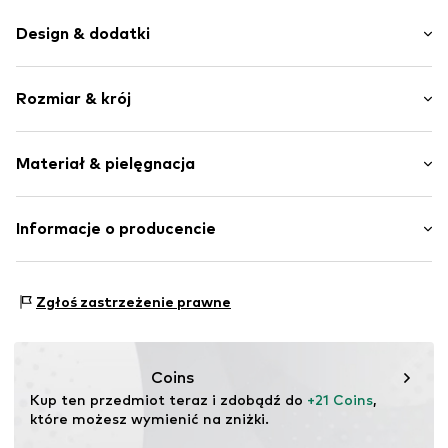
Design & dodatki
Nadruk
Rozmiar & krój
Dres
Okrągły dekolt
Długość rękawa: Długi rękaw
Drapowanie / marszczenie
Materiał & pielęgnacja
Długość: Długość normalna
Kołnierz ze ściągaczem
Krój: Normalny krój
Proste zakończenie
Materiał: 100% Bawełna
Informacje o producencie
Ściągacz
Kraj pochodzenia: Bangladesz
Szwy w jednym odcieniu
Bestseller Textilhandels GmbH
Miękki w dotyku
Modering 1
Zgłoś zastrzeżenie prawne
22457 Hamburg
Nr artykułu
NAIa5dy001000001
DE
www.bestseller.com
Coins
Kup ten przedmiot teraz i zdobądź do 
+21 Coins
, 
które możesz wymienić na zniżki.