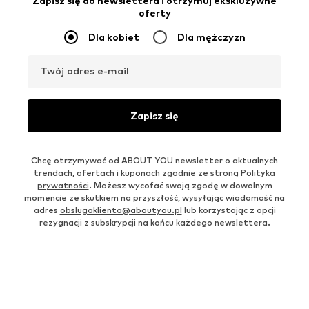
Zapisz się do newslettera i otrzymuj ekskluzywne
oferty
Dla kobiet
Dla mężczyzn
Twój adres e-mail
Zapisz się
Chcę otrzymywać od ABOUT YOU newsletter o aktualnych
trendach, ofertach i kuponach zgodnie ze stroną
Polityka
prywatności
. Możesz wycofać swoją zgodę w dowolnym
momencie ze skutkiem na przyszłość, wysyłając wiadomość na
adres
obslugaklienta@aboutyou.pl
lub korzystając z opcji
rezygnacji z subskrypcji na końcu każdego newslettera.