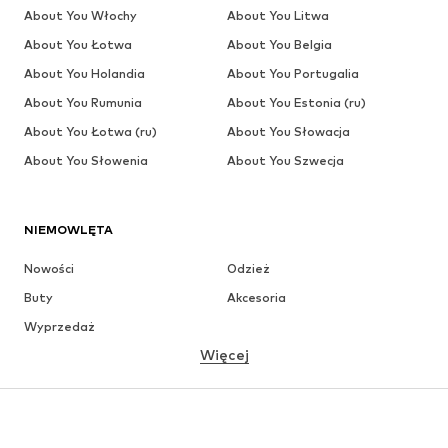
About You Włochy
About You Litwa
About You Łotwa
About You Belgia
About You Holandia
About You Portugalia
About You Rumunia
About You Estonia (ru)
About You Łotwa (ru)
About You Słowacja
About You Słowenia
About You Szwecja
NIEMOWLĘTA
Nowości
Odzież
Buty
Akcesoria
Wyprzedaż
Więcej
DZIEWCZYNKI
Dzieci (92-140 cm)
Młodzież (140-176 cm)