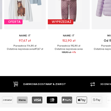
OFERTA
WYPRZEDAŻ
NAME IT
NAME IT
MI
97,67 zł
152,90 zł
Od 1
Pierwotnie: 114,90 zł
Pierwotnie: 192,90 zł
Pierwotni
Ostatnia najniższa cena:
97,67 zł
Ostatnia najniższa cena:
Ostatnia najni
159,90 zł
-4%
30 DNI NA ZWROT TOWARU
PŁAT