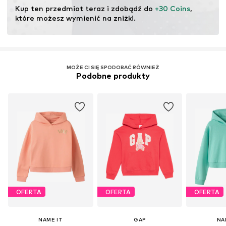
ekosystemów poprzez rolnictwo ekologiczne poprzez
Kup ten przedmiot teraz i zdobądź do 
+30 Coins
, 
rezygnację z modyfikacji genetycznych oraz ograniczenie
które możesz wymienić na zniżki.
zużycia wody i nawozów chemicznych.
Więcej
MOŻE CI SIĘ SPODOBAĆ RÓWNIEŻ
Podobne produkty
OFERTA
OFERTA
OFERTA
NAME IT
GAP
NA