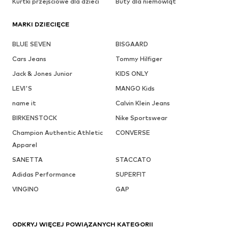
Kurtki przejściowe dla dzieci
Buty dla niemowląt
MARKI DZIECIĘCE
BLUE SEVEN
BISGAARD
Cars Jeans
Tommy Hilfiger
Jack & Jones Junior
KIDS ONLY
LEVI'S
MANGO Kids
name it
Calvin Klein Jeans
BIRKENSTOCK
Nike Sportswear
Champion Authentic Athletic
CONVERSE
Apparel
SANETTA
STACCATO
Adidas Performance
SUPERFIT
VINGINO
GAP
ODKRYJ WIĘCEJ POWIĄZANYCH KATEGORII