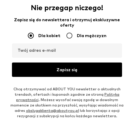
Nie przegap niczego!
Zapisz się do newslettera i otrzymuj ekskluzywne
oferty
Dla kobiet
Dla mężczyzn
Twój adres e-mail
Zapisz się
Chcę otrzymywać od ABOUT YOU newsletter o aktualnych
trendach, ofertach i kuponach zgodnie ze stroną
Polityka
prywatności
. Możesz wycofać swoją zgodę w dowolnym
momencie ze skutkiem na przyszłość, wysyłając wiadomość na
adres
obslugaklienta@aboutyou.pl
lub korzystając z opcji
rezygnacji z subskrypcji na końcu każdego newslettera.