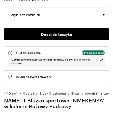
Wybierz rozmiar
Dodaj do koszyka
2 - 3 dni robocze
Szybka dostawa
Ostateczny przewidywany czas dostawy pojawi się w Twoim
koszyku.
30 dni na zwrot towaru
(92-140 cm)
Odzież
Bluzy & dzianina
Bluzy
NAME IT Bluzy
NAME IT Bluzka sportowa 'NMFKENYA'
w kolorze Różowy Pudrowy