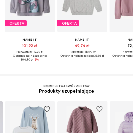
OFERTA
OFERTA
NAME IT
NAME IT
NA
101,92 zł
49,74 zł
72,
Pierwotnie: 119,90 zł
Pierwotnie: 119,90 zł
Pierwotn
Ostatnia najniższa cena:
Ostatnia najniższa cena:
39,96 zł
Ostatnia najni
104,90 zł
-2%
SKOMPLETUJ SWÓJ ZESTAW
Produkty uzupełniające