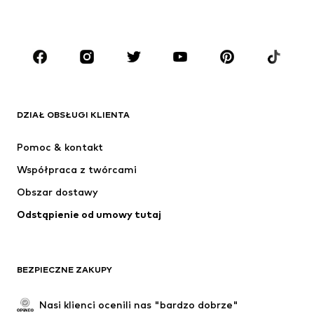
CHŁOPCY
Dzieci (92-140 cm)
Młodzież (140-176 cm)
MARKI
ADIDAS ORIGINALS
Nike Sportswear
Next
ADIDAS SPORTSWEAR
DZIAŁ OBSŁUGI KLIENTA
NIKE
ADIDAS PERFORMANCE
Pomoc & kontakt
NAME IT
SUPERFIT
Współpraca z twórcami
Obszar dostawy
Odstąpienie od umowy tutaj
BEZPIECZNE ZAKUPY
Nasi klienci ocenili nas "bardzo dobrze"