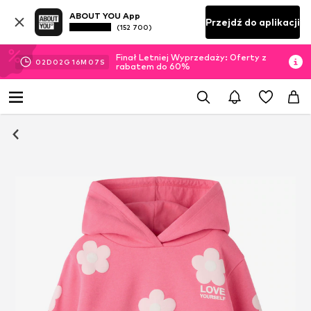
ABOUT YOU App
Przejdź do aplikacji
(152 700)
Finał Letniej Wyprzedaży: Oferty z
02
D
02
G
16
M
06
S
rabatem do 60%