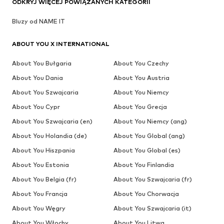
ODKRYJ WIĘCEJ POWIĄZANYCH KATEGORII
Bluzy od NAME IT
ABOUT YOU X INTERNATIONAL
About You Bułgaria
About You Czechy
About You Dania
About You Austria
About You Szwajcaria
About You Niemcy
About You Cypr
About You Grecja
About You Szwajcaria (en)
About You Niemcy (ang)
About You Holandia (de)
About You Global (ang)
About You Hiszpania
About You Global (es)
About You Estonia
About You Finlandia
About You Belgia (fr)
About You Szwajcaria (fr)
About You Francja
About You Chorwacja
About You Węgry
About You Szwajcaria (it)
About You Włochy
About You Litwa