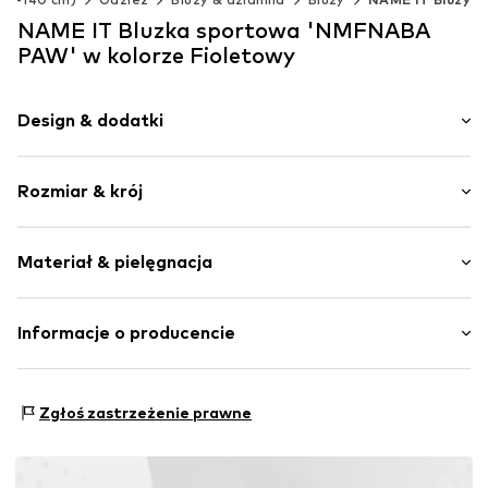
NAME IT Bluzka sportowa 'NMFNABA
PAW' w kolorze Fioletowy
Design & dodatki
Nadruk
Rozmiar & krój
Dres
Okrągły dekolt
Długość rękawa: Długi rękaw
Obszyte brzegi
Materiał & pielęgnacja
Długość: Długość normalna
Proste zakończenie
Krój: Normalny krój
Miękki w dotyku
Materiał: 95% Bawełna, 5% Elastan
Informacje o producencie
Nadruk z nazwą marki
Nr artykułu
NAIa0y9002000001
Bestseller Textilhandels GmbH
Modering 1
Zgłoś zastrzeżenie prawne
22457 Hamburg
DE
www.bestseller.com