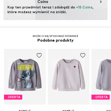
Coins
Kup ten przedmiot teraz i zdobądź do 
+15 Coins
, 
które możesz wymienić na zniżki.
MOŻE CI SIĘ SPODOBAĆ RÓWNIEŻ
Podobne produkty
OFERTA
OFERTA
NAME IT
NAME IT
NA