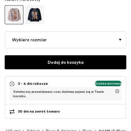
Wybierz rozmiar
Dodaj do koszyka
3 - 4 dni robocze
Szybka dostawa
Ostateczny przewidywany czas dostawy pojawi się w Twoim
koszyku.
30 dni na zwrot towaru
(92-140 cm)
Odzież
Bluzy & dzianina
Bluzy
NAME IT Bluzy