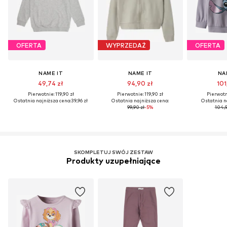
OFERTA
WYPRZEDAŻ
OFERTA
NAME IT
NAME IT
NA
49,74 zł
94,90 zł
101
Pierwotnie: 119,90 zł
Pierwotnie: 119,90 zł
Pierwotni
Ostatnia najniższa cena:
39,96 zł
Ostatnia najniższa cena:
Ostatnia n
99,90 zł
-5%
104,9
SKOMPLETUJ SWÓJ ZESTAW
Produkty uzupełniające