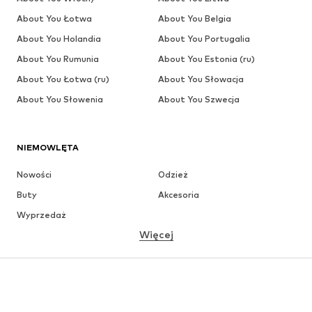
About You Łotwa
About You Belgia
About You Holandia
About You Portugalia
About You Rumunia
About You Estonia (ru)
About You Łotwa (ru)
About You Słowacja
About You Słowenia
About You Szwecja
NIEMOWLĘTA
Nowości
Odzież
Buty
Akcesoria
Wyprzedaż
Więcej
DZIEWCZYNKI
Dzieci (92-140 cm)
Młodzież (140-176 cm)
CHŁOPCY