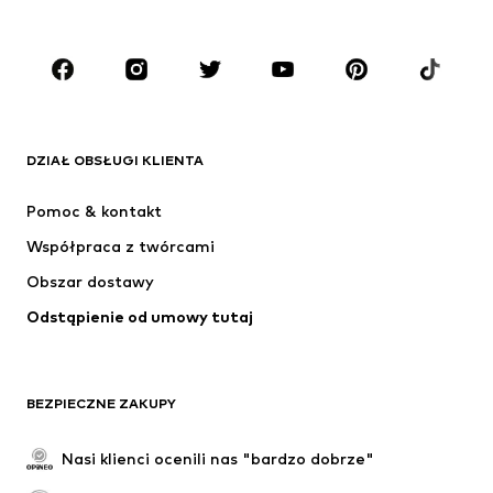
Dzieci (92-140 cm)
Młodzież (140-176 cm)
MARKI
ADIDAS ORIGINALS
Nike Sportswear
Next
ADIDAS SPORTSWEAR
DZIAŁ OBSŁUGI KLIENTA
NIKE
ADIDAS PERFORMANCE
Pomoc & kontakt
SUPERFIT
NAME IT
Współpraca z twórcami
Obszar dostawy
Odstąpienie od umowy tutaj
BEZPIECZNE ZAKUPY
Nasi klienci ocenili nas "bardzo dobrze"