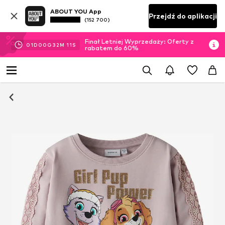
ABOUT YOU App
Przejdź do aplikacji
(152 700)
Finał Letniej Wyprzedaży: Oferty z
01
D
00
G
32
M
10
S
rabatem do 60%