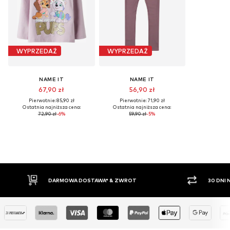
WYPRZEDAŻ
WYPRZEDAŻ
NAME IT
NAME IT
67,90 zł
56,90 zł
Pierwotnie: 85,90 zł
Pierwotnie: 71,90 zł
Ostatnia najniższa cena:
Ostatnia najniższa cena:
72,90 zł
-6%
59,90 zł
-5%
WROT
30 DNI NA ZWROT TOWARU