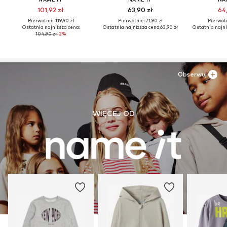
101,92 zł
63,90 zł
64,
Pierwotnie: 119,90 zł
Pierwotnie: 71,90 zł
Pierwotn
Ostatnia najniższa cena:
Ostatnia najniższa cena:
63,90 zł
Ostatnia najni
104,90 zł
-2%
Obserwuj
WIĘCEJ OD