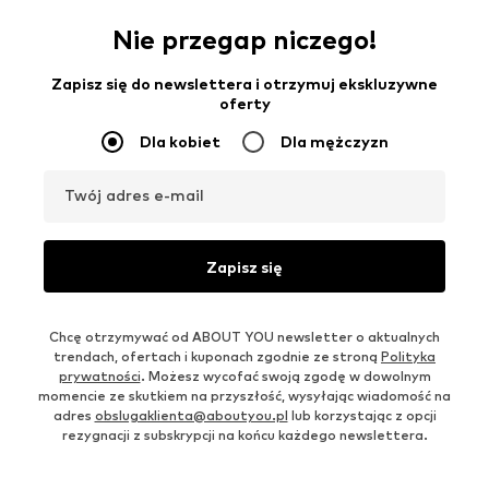
Nie przegap niczego!
Zapisz się do newslettera i otrzymuj ekskluzywne
oferty
Dla kobiet
Dla mężczyzn
Twój adres e-mail
Zapisz się
Chcę otrzymywać od ABOUT YOU newsletter o aktualnych
trendach, ofertach i kuponach zgodnie ze stroną
Polityka
prywatności
. Możesz wycofać swoją zgodę w dowolnym
momencie ze skutkiem na przyszłość, wysyłając wiadomość na
adres
obslugaklienta@aboutyou.pl
lub korzystając z opcji
rezygnacji z subskrypcji na końcu każdego newslettera.