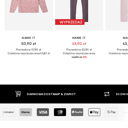
WYPRZEDAŻ
NAME IT
NAME IT
NA
50,90 zł
43,90 zł
43,
Pierwotnie: 57,90 zł
Pierwotnie: 52,90 zł
Pierwotn
Ostatnia najniższa cena:
45,81 zł
Ostatnia najniższa cena:
Ostatnia najni
46,90 zł
-6%
30 DNI NA ZWROT TOWARU
PŁAT