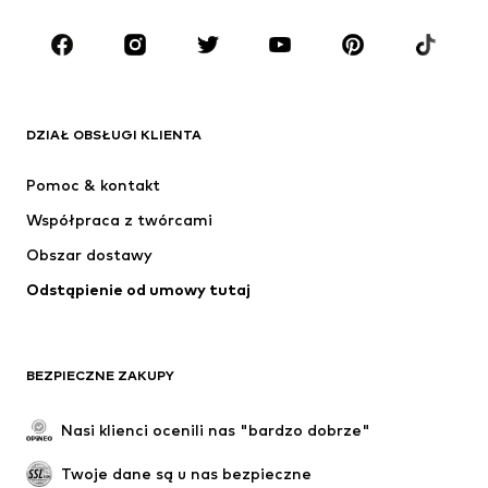
Dzieci (92-140 cm)
Młodzież (140-176 cm)
MARKI
ADIDAS ORIGINALS
Nike Sportswear
Next
ADIDAS SPORTSWEAR
DZIAŁ OBSŁUGI KLIENTA
NIKE
ADIDAS PERFORMANCE
Pomoc & kontakt
Jordan
SUPERFIT
Współpraca z twórcami
Obszar dostawy
Odstąpienie od umowy tutaj
BEZPIECZNE ZAKUPY
Nasi klienci ocenili nas "bardzo dobrze"
Twoje dane są u nas bezpieczne