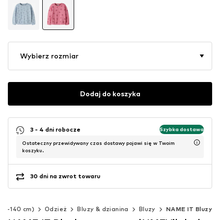
Wybierz rozmiar
Dodaj do koszyka
3 - 4 dni robocze
Szybka dostawa
Ostateczny przewidywany czas dostawy pojawi się w Twoim
koszyku.
30 dni na zwrot towaru
(92-140 cm)
Odzież
Bluzy & dzianina
Bluzy
NAME IT Bluzy