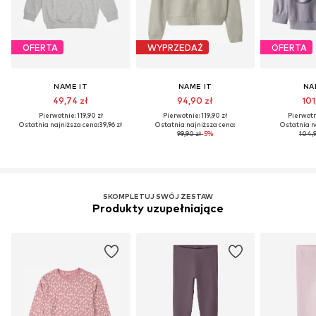
OFERTA
WYPRZEDAŻ
OFERTA
NAME IT
NAME IT
NA
49,74 zł
94,90 zł
101
Pierwotnie: 119,90 zł
Pierwotnie: 119,90 zł
Pierwotni
Ostatnia najniższa cena:
39,96 zł
Ostatnia najniższa cena:
Ostatnia n
99,90 zł
-5%
104,9
SKOMPLETUJ SWÓJ ZESTAW
Produkty uzupełniające