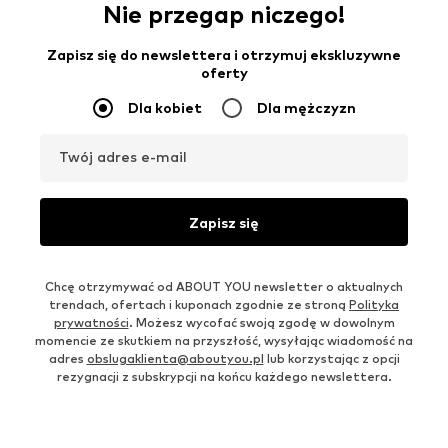
Nie przegap niczego!
Zapisz się do newslettera i otrzymuj ekskluzywne
oferty
Dla kobiet
Dla mężczyzn
Twój adres e-mail
Zapisz się
Chcę otrzymywać od ABOUT YOU newsletter o aktualnych
trendach, ofertach i kuponach zgodnie ze stroną
Polityka
prywatności
. Możesz wycofać swoją zgodę w dowolnym
momencie ze skutkiem na przyszłość, wysyłając wiadomość na
adres
obslugaklienta@aboutyou.pl
lub korzystając z opcji
rezygnacji z subskrypcji na końcu każdego newslettera.