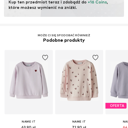
Kup ten przedmiot teraz i zdobądź do 
+16 Coins
, 
które możesz wymienić na zniżki.
MOŻE CI SIĘ SPODOBAĆ RÓWNIEŻ
Podobne produkty
OFERTA
NAME IT
NAME IT
NA
63,90 zł
72,90 zł
64,