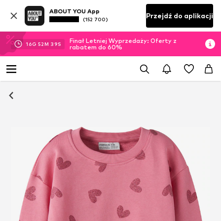
ABOUT YOU App
Przejdź do aplikacji
(152 700)
Finał Letniej Wyprzedaży: Oferty z
16
G
52
M
38
S
rabatem do 60%