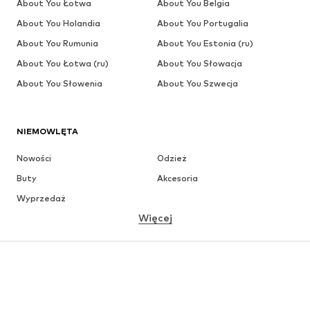
About You Łotwa
About You Belgia
About You Holandia
About You Portugalia
About You Rumunia
About You Estonia (ru)
About You Łotwa (ru)
About You Słowacja
About You Słowenia
About You Szwecja
NIEMOWLĘTA
Nowości
Odzież
Buty
Akcesoria
Wyprzedaż
Więcej
DZIEWCZYNKI
Dzieci (92-140 cm)
Młodzież (140-176 cm)
CHŁOPCY