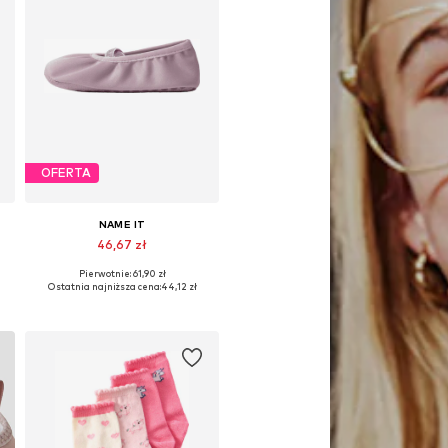
OFERTA
NAME IT
46,67 zł
Pierwotnie: 61,90 zł
Dostępne w różnych rozmiarach
Ostatnia najniższa cena:
44,12 zł
Dodaj do koszyka