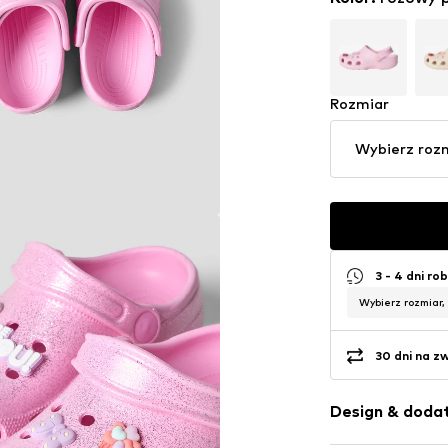
Rozmiar
Wybierz roz
3 - 4 dni ro
Wybierz rozmiar,
30 dni na z
Design & dodat