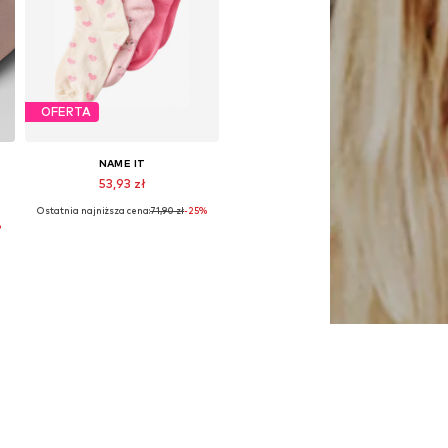
OFERTA
NAME IT
53,93 zł
Ostatnia najniższa cena:
71,90 zł
-25%
Dostępne rozmiary: 22-24, 25-27, 28-30, 31-33
%
Dodaj do koszyka