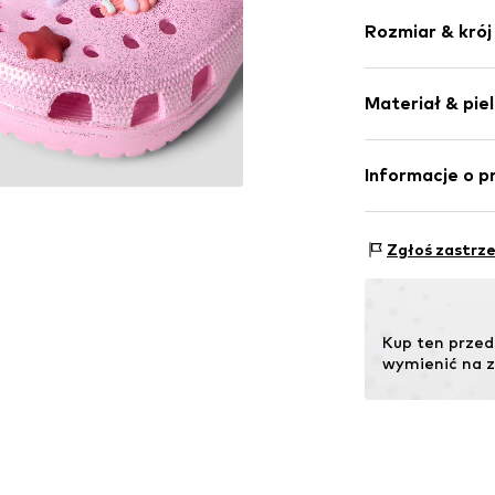
Jednolite kol
Rozmiar & krój
Zaokrąglony 
Profil podesz
Wysokość obca
Błyszczący m
Materiał & pie
Elastyczna p
Poślizg
Informacje o p
Nr artykułu
NAI
Bestseller Text
Podeszw
Modering 1
Zgłoś zastrz
Kraj pochodzeni
22457 Hamburg
Deutschland
info@bestseller
Kup ten przed
wymienić na zn