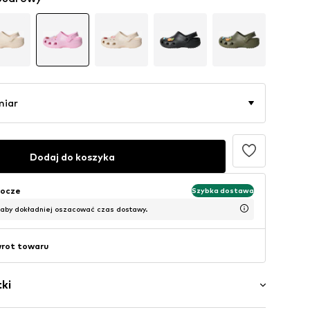
miar
Dodaj do koszyka
bocze
Szybka dostawa
 aby dokładniej oszacować czas dostawy.
wrot towaru
ki