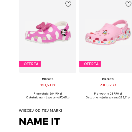
OFERTA
OFERTA
CROCS
CROCS
110,53 zł
230,32 zł
Pierwotnie: 264,90 zł
Pierwotnie: 287,90 zł
Dostępne w różnych rozmiarach
Dostępne w różnych rozmiarach
Ostatnia najniższa cena:
97,45 zł
Ostatnia najniższa cena:
232,11 zł
Dodaj do koszyka
Dodaj do koszyka
WIĘCEJ OD TEJ MARKI
NAME IT