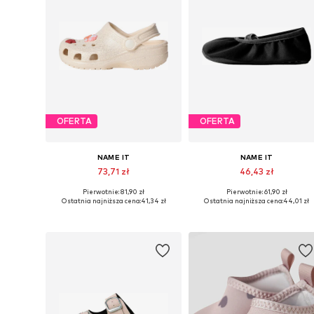
OFERTA
OFERTA
NAME IT
NAME IT
73,71 zł
46,43 zł
Pierwotnie: 81,90 zł
Pierwotnie: 61,90 zł
Dostępne rozmiary: 27, 31
Dostępne w różnych rozmiarach
Ostatnia najniższa cena:
41,34 zł
Ostatnia najniższa cena:
44,01 zł
Dodaj do koszyka
Dodaj do koszyka