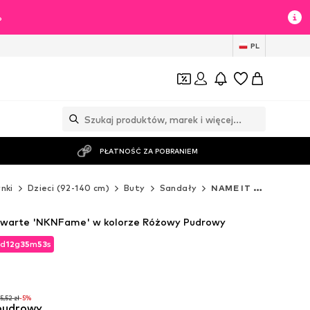
%
PL
PŁATNOŚĆ ZA POBRANIEM
nki
Dzieci (92-140 cm)
Buty
Sandały
NAME IT Sandały
twarte 'NKNFame' w kolorze Różowy Pudrowy
d
12
g
35
m
51
s
d
12
g
35
m
51
s
5,52 zł
-5%
pudrowy
5,52 zł
-5%