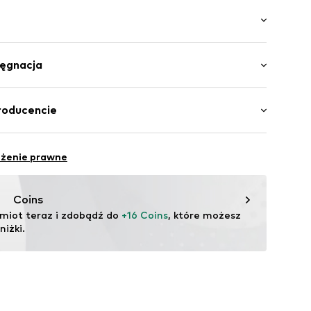
ory
czubek
wy
sa: Płaski obcas (0-3 cm)
ateriał
lęgnacja
odeszwa
Materiał wierzchni: Ethylenvinylacetat - EVA
roducencie
a50q004000001
Podszewka i brandzel: Ethylenvinylacetat - EVA
ilhandels GmbH
a: Ethylenvinylacetat - EVA
eżenie prawne
a: Chiny
.com
Coins
miot teraz i zdobądź do 
+16 Coins
, które możesz 
iżki.