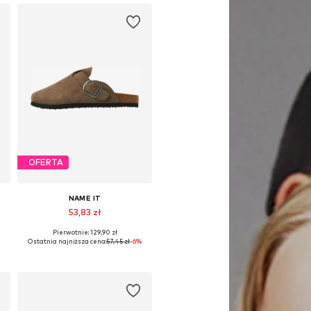
OFERTA
NAME IT
53,83 zł
Pierwotnie: 129,90 zł
3
Dostępne rozmiary: 28, 29
Ostatnia najniższa cena:
57,45 zł
-6%
Dodaj do koszyka