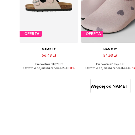
OFERTA
OFERTA
NAME IT
NAME IT
66,43 zł
54,53 zł
Pierwotnie: 119,90 zł
Pierwotnie: 107,90 zł
Dostępne rozmiary: 28
Dostępne rozmiary: 28,5
Ostatnia najniższa cena:
74,93 zł
-11%
Ostatnia najniższa cena:
58,73 zł
-7
Dodaj do koszyka
Dodaj do koszyka
Więcej od NAME IT