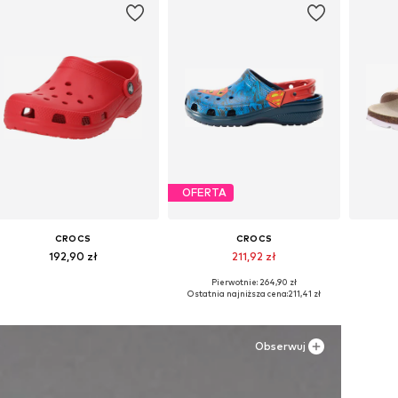
OFERTA
CROCS
CROCS
192,90 zł
211,92 zł
Pierwotnie: 264,90 zł
Dostępne w różnych rozmiarach
Dostępne w różnych rozmiarach
Dostępn
Ostatnia najniższa cena:
211,41 zł
Dodaj do koszyka
Dodaj do koszyka
Do
Obserwuj