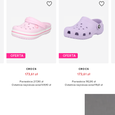
OFERTA
OFERTA
CROCS
CROCS
173,61 zł
173,61 zł
Pierwotnie: 217,90 zł
Pierwotnie: 192,90 zł
Dostępne w różnych rozmiarach
Dostępne w różnych rozmiarach
Ostatnia najniższa cena:
149,90 zł
Ostatnia najniższa cena:
119,61 zł
Dodaj do koszyka
Dodaj do koszyka