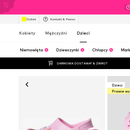
Outlet
Kontakt & Pomoc
Kobiety
Mężczyźni
Dzieci
Niemowlęta
Dziewczynki
Chłopcy
Mark
DARMOWA DOSTAWA* & ZWROT
Dzieci
Prawie w