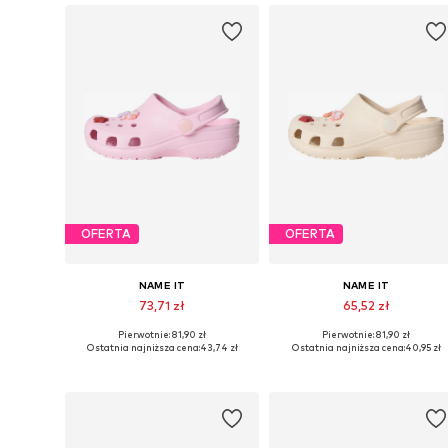
OFERTA
OFERTA
NAME IT
NAME IT
73,71 zł
65,52 zł
Pierwotnie: 81,90 zł
Pierwotnie: 81,90 zł
Dostępne rozmiary: 27, 30, 31, 34
Dostępne rozmiary: 29, 30, 32, 3
Ostatnia najniższa cena:
43,74 zł
Ostatnia najniższa cena:
40,95 zł
Dodaj do koszyka
Dodaj do koszyka