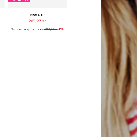
NAME IT
265,97 zł
Ostatnia najniższa cena:
312,90 zł
-15%
, 104, 110, 116, 122
Dostępne rozmiary: 86, 92, 98, 104, 110, 116
Dodaj do koszyka