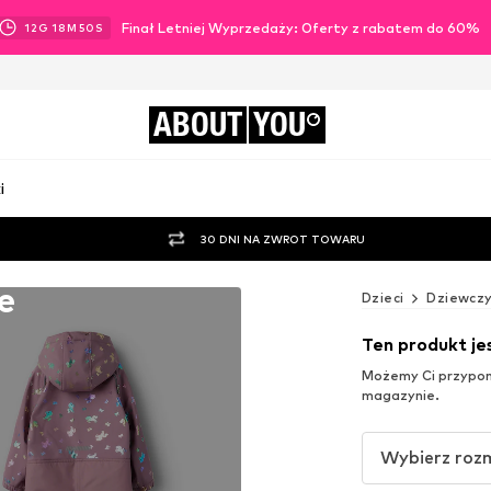
Finał Letniej Wyprzedaży: Oferty z rabatem do 60%
12
G
18
M
48
S
ABOUT
YOU
i
30 DNI NA ZWROT TOWARU
e
Dzieci
Dziewczy
Ten produkt j
Możemy Ci przypomn
magazynie.
Wybierz roz