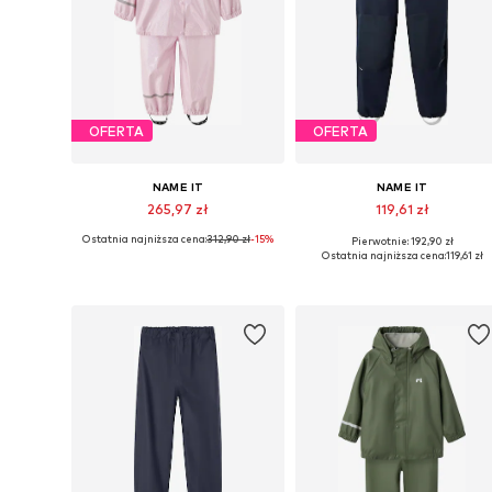
OFERTA
OFERTA
NAME IT
NAME IT
265,97 zł
119,61 zł
Ostatnia najniższa cena:
312,90 zł
-15%
Pierwotnie: 192,90 zł
Dostępne rozmiary: 92, 98, 104, 110, 116, 122
Dostępne w różnych rozmiarach
Ostatnia najniższa cena:
119,61 zł
Dodaj do koszyka
Dodaj do koszyka