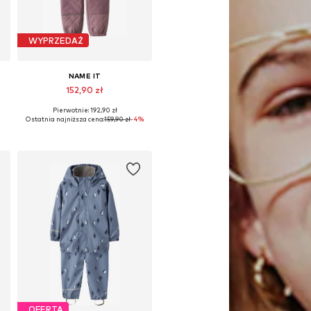
WYPRZEDAŻ
NAME IT
152,90 zł
Pierwotnie: 192,90 zł
Dostępne w różnych rozmiarach
Ostatnia najniższa cena:
159,90 zł
-4%
Dodaj do koszyka
OFERTA