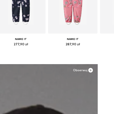
NAME IT
NAME IT
277,90 zł
287,90 zł
Dostępne w różnych rozmiarach
Dostępne w różnych rozmiarach
Dostępn
Dodaj do koszyka
Dodaj do koszyka
Do
Obserwuj