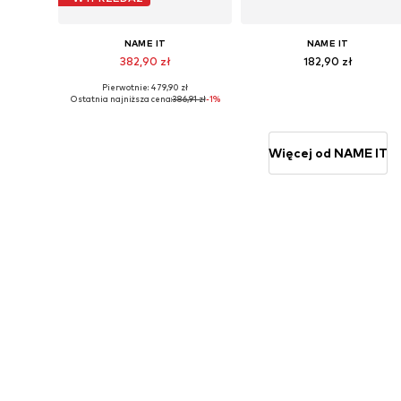
NAME IT
NAME IT
382,90 zł
182,90 zł
Pierwotnie: 479,90 zł
Dostępne w różnych rozmiarach
Dostępne rozmiary: 92, 98
Ostatnia najniższa cena:
386,91 zł
-1%
Dodaj do koszyka
Dodaj do koszyka
Więcej od NAME IT