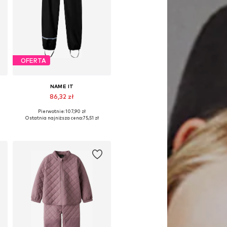
OFERTA
NAME IT
86,32 zł
Pierwotnie: 107,90 zł
Dostępne w różnych rozmiarach
Ostatnia najniższa cena:
75,51 zł
Dodaj do koszyka