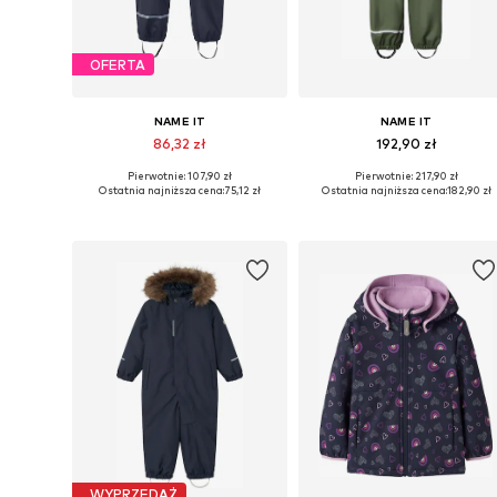
OFERTA
NAME IT
NAME IT
86,32 zł
192,90 zł
Pierwotnie: 107,90 zł
Pierwotnie: 217,90 zł
Dostępne w różnych rozmiarach
Dostępne w różnych rozmiarach
Ostatnia najniższa cena:
75,12 zł
Ostatnia najniższa cena:
182,90 zł
Dodaj do koszyka
Dodaj do koszyka
WYPRZEDAŻ