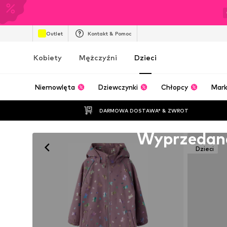
Outlet
Kontakt & Pomoc
Kobiety
Mężczyźni
Dzieci
Niemowlęta
Dziewczynki
Chłopcy
Mark
DARMOWA DOSTAWA* & ZWROT
Niestety wyprzedane
Wyprzedan
Dzieci